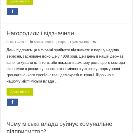
Детальніше »
Нагородили і відзначили…
04.10.2016
Міські новини | Вараш
,
Суспільство
1
День підприємця в Україні прийнято відзначати в першу неділю
вересня, засноване воно ще у 1998 році. Цей день в нашій державі
започаткували для того, аби показати важливу роль цього сектора
економіки в розвитку нового економічного устрою у формуванні
громадянського суспільства і демократії в країні. Щорічно в
нашому місті міська влада …
Детальніше »
Чому міська влада руйнує комунальне
підприємство?