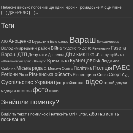
Небесне військо поповнив ще один Герой – Громадське Місце Рівне:
[…] ДЖЕРЕЛО […]...
Теги
Вараш
Анощенко
Бурштин
АТО
Біле озеро
Володимирець
Газета
Війна
Володимирецький район
ГУ ДСНС
ГУ ДСНС Рівненщини
Діти
Вараш
ДТП
Депутати
КМКП
Допомога
КП «Благоустрій»
КП
Кримінал
Кузнецовськ
Людмила
«Житлокомунсервіс»
Конкурс
РАЕС
Поліція
Міська рада
Політика
Скібчик
О. Мензул
Освіта
Регіони
Рівненська область
Спорт
Рівненщина
Сесія
Рівне
Суд
відео
Суспільство
Україна
герой
Центр зайнятості
депутат
фото
пожежа
медицина
школа
Знайшли помилку?
або натисніть
Виділіть текст з помилкою і натисніть Ctrl + Enter,
посилання