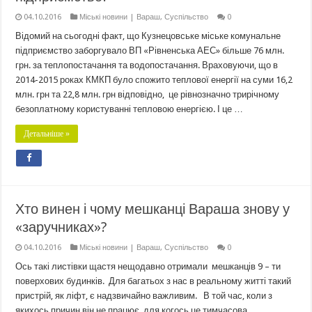
04.10.2016
Міські новини | Вараш
,
Суспільство
0
Відомий на сьогодні факт, що Кузнецовське міське комунальне
підприємство заборгувало ВП «Рівненська АЕС» більше 76 млн.
грн. за теплопостачання та водопостачання. Враховуючи, що в
2014-2015 роках КМКП було спожито теплової енергії на суми 16,2
млн. грн та 22,8 млн. грн відповідно, це рівнозначно трирічному
безоплатному користуванні тепловою енергією. І це …
Детальніше »
Хто винен і чому мешканці Вараша знову у
«заручниках»?
04.10.2016
Міські новини | Вараш
,
Суспільство
0
Ось такі листівки щастя нещодавно отримали мешканців 9 – ти
поверхових будинків. Для багатьох з нас в реальному житті такий
пристрій, як ліфт, є надзвичайно важливим. В той час, коли з
якихось причин він не працює, для когось це тимчасова