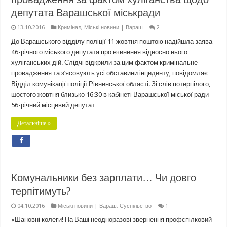
депутата Варашської міськради
13.10.2016
Кримінал
,
Міські новини | Вараш
2
До Варашського відділу поліції 11 жовтня поштою надійшла заява
46-річного міського депутата про вчинення відносно нього
хуліганських дій. Слідчі відкрили за цим фактом кримінальне
провадження та з’ясовують усі обставини інциденту, повідомляє
Відділ комунікації поліції Рівненської області. Зі слів потерпілого,
шостого жовтня близько 16:30 в кабінеті Варашської міської ради
56-річний місцевий депутат …
Детальніше »
Комунальники без зарплати… Чи довго
терпітимуть?
04.10.2016
Міські новини | Вараш
,
Суспільство
1
«Шановні колеги! На Ваші неодноразові звернення профспілковий