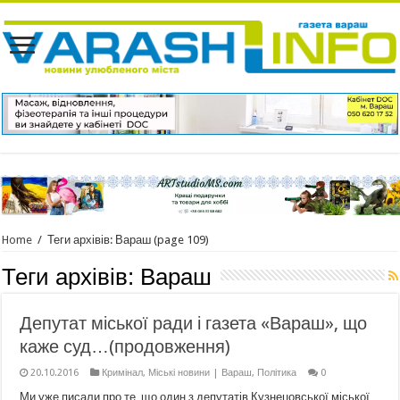
Home
/
Теги архівів: Вараш
(page 109)
Теги архівів:
Вараш
Депутат міської ради і газета «Вараш», що
каже суд…(продовження)
20.10.2016
Кримінал
,
Міські новини | Вараш
,
Політика
0
Ми уже писали про те, що один з депутатів Кузнецовської міської