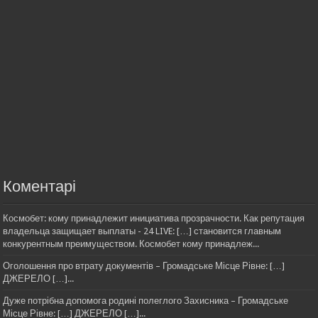
Коментарі
Космобет: кому принадлежит инициатива прозрачности. Как репутация
владельца защищает выплаты - 24 LIVE: […] становится главным
конкурентным преимуществом. Космобет кому принадлеж...
Оголошення про втрату документів – Громадське Місце Рівне: […]
ДЖЕРЕЛО […]...
Дуже потрібна допомога родині полеглого Захисника – Громадське
Місце Рівне: […] ДЖЕРЕЛО […]...