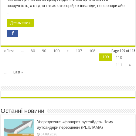
незручність, а от для таких категорій, як інваліди, пенсіонери або
…
Детальніше »
« First
...
80
90
100
«
107
108
Page 109 of 113
109
110
111
»
...
Last »
Останні новини
Упередження «фаворит-аутсайдер».Чому
аутсайдери переоцінені (РЕКЛАМА)
04.08.2026