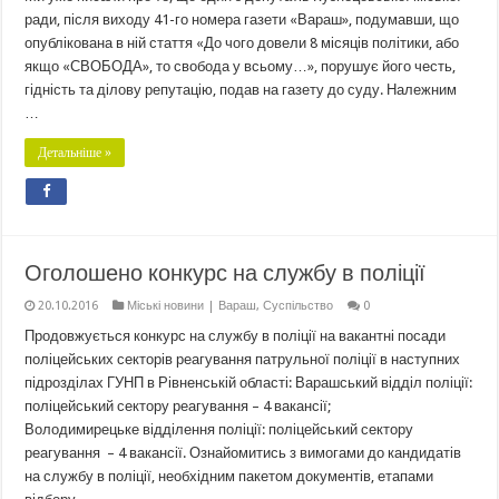
ради, після виходу 41-го номера газети «Вараш», подумавши, що
опублікована в ній стаття «До чого довели 8 місяців політики, або
якщо «СВОБОДА», то свобода у всьому…», порушує його честь,
гідність та ділову репутацію, подав на газету до суду. Належним
…
Детальніше »
Оголошено конкурс на службу в поліції
20.10.2016
Міські новини | Вараш
,
Суспільство
0
Продовжується конкурс на службу в поліції на вакантні посади
поліцейських секторів реагування патрульної поліції в наступних
підрозділах ГУНП в Рівненській області: Варашський відділ поліції:
поліцейський сектору реагування – 4 вакансії;
Володимирецьке відділення поліції: поліцейський сектору
реагування – 4 вакансії. Ознайомитись з вимогами до кандидатів
на службу в поліції, необхідним пакетом документів, етапами