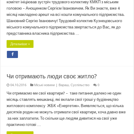
комітет ініціював зустріч трудового колективу КМКП з міським
головою – Анощенком Сергієм Івановичем. Як Ви знаєте, вже 4
місяці накладено арешт на всі кошти комунального підприємства.
Шановний Сергію Івановичу! Трудовий колектив Кузнецовського
міського комунального підприємства звертається до Вас, як до
представника власника підприємства …
Детальніше »
Чи отримають люди своє житло?
04.10.2016
Міські новини | Вараш
,
Суспільство
0
Чи отримаємо ми свої квартири? – таке питання далеко не один
місяць ставлять мешканці, які вклали свої гроші у будівництво
житлового комплексу ЖБК «Енергетик». Виявляється, що кілька
десятків родин не можуть отримати свої квартири, хоча давно вже
за них заплатили. То скільки ще людям дивитися на свої уже
практично готові …