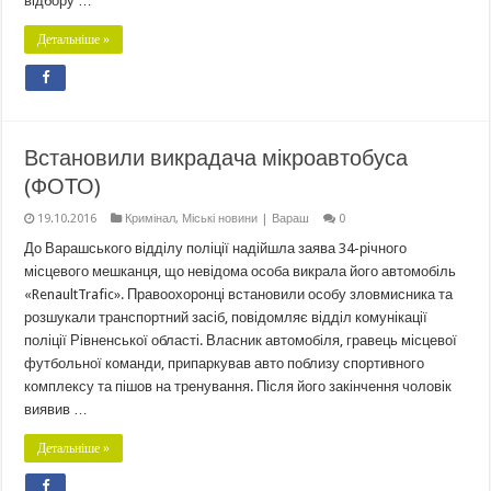
відбору …
Детальніше »
Встановили викрадача мікроавтобуса
(ФОТО)
19.10.2016
Кримінал
,
Міські новини | Вараш
0
До Варашського відділу поліції надійшла заява 34-річного
місцевого мешканця, що невідома особа викрала його автомобіль
«RenaultTrafic». Правоохоронці встановили особу зловмисника та
розшукали транспортний засіб, повідомляє відділ комунікації
поліції Рівненської області. Власник автомобіля, гравець місцевої
футбольної команди, припаркував авто поблизу спортивного
комплексу та пішов на тренування. Після його закінчення чоловік
виявив …
Детальніше »