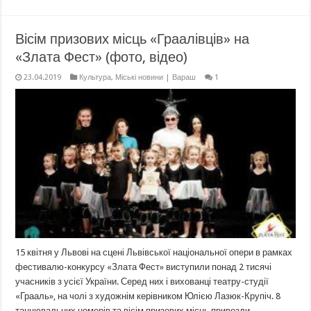
Вісім призових місць «Граалівців» на
«Злата Фест» (фото, відео)
23.04.2019
Культура
,
Міські новини | Вараш
1
15 квітня у Львові на сцені Львівської національної опери в рамках
фестивалю-конкурсу «Злата Фест» виступили понад 2 тисячі
учасників з усієї України. Серед них і вихованці театру-студії
«Грааль», на чолі з художнім керівником Юлією Лазюк-Крупіч. 8
танцювальних номерів та вісім призових місць привезли