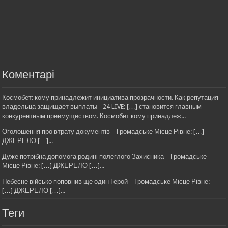
Коментарі
Космобет: кому принадлежит инициатива прозрачности. Как репутация
владельца защищает выплаты - 24 LIVE: […] становится главным
конкурентным преимуществом. Космобет кому принадлеж...
Оголошення про втрату документів – Громадське Місце Рівне: […]
ДЖЕРЕЛО […]...
Дуже потрібна допомога родині полеглого Захисника – Громадське
Місце Рівне: […] ДЖЕРЕЛО […]...
Небесне військо поповнив ще один Герой – Громадське Місце Рівне:
[…] ДЖЕРЕЛО […]...
Теги