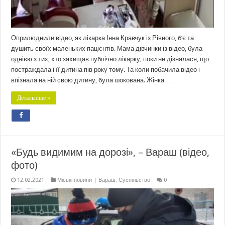
Оприлюднили відео, як лікарка Інна Кравчук із Рівного, б’є та
душить своїх маленьких пацієнтів. Мама дівчинки із відео, була
однією з тих, хто захищав публічно лікарку, поки не дізналася, що
постраждала і її дитина пів року тому. Та коли побачила відео і
впізнала на ній свою дитину, була шокована. Жінка …
Детальніше »
«Будь видимим на дорозі», – Вараш (відео,
фото)
12.02.2021
Міські новини | Вараш
,
Суспільство
0