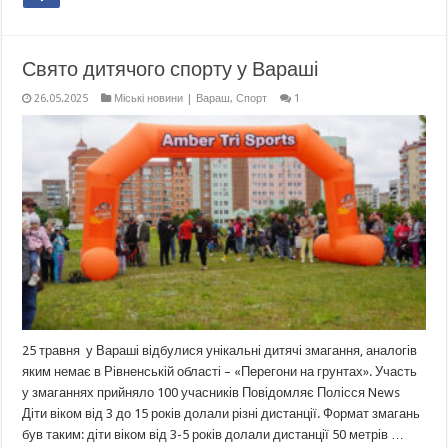
Свято дитячого спорту у Вараші
26.05.2025
Міські новини | Вараш
,
Спорт
1
25 травня у Вараші відбулися унікальні дитячі змагання, аналогів
яким немає в Рівненській області – «Перегони на грунтах». Участь
у змаганнях прийняло 100 учасників Повідомляє Полісся News
Діти віком від 3 до 15 років долали різні дистанції. Формат змагань
був таким: діти віком від 3-5 років долали дистанції 50 метрів …