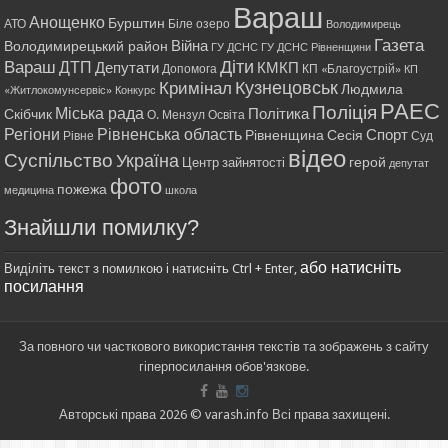
Вараш
Анощенко
Бурштин
АТО
Біле озеро
Володимирець
Газета
Війна
Володимирецький район
ГУ ДСНС
ГУ ДСНС Рівненщини
Діти
Вараш
ДТП
Депутати
КМКП
Допомога
КП «Благоустрій»
КП
Кримінал
Кузнецовськ
Людмила
«Житлокомунсервіс»
Конкурс
РАЕС
Поліція
Міська рада
Політика
Скібчик
О. Мензул
Освіта
Регіони
Рівненська область
Спорт
Рівненщина
Сесія
Рівне
Суд
відео
Суспільство
Україна
герой
Центр зайнятості
депутат
фото
пожежа
медицина
школа
Знайшли помилку?
або натисніть
Виділіть текст з помилкою і натисніть Ctrl + Enter,
посилання
За повного чи часткового використання текстів та зображень з сайту
гіперпосилання обов'язкове.
Авторські права 2026 © varash.info Всі права захищені.