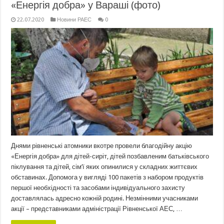
«Енергія добра» у Вараші (фото)
22.07.2020
Новини РАЕС
0
Днями рівненські атомники вкотре провели благодійну акцію
«Енергія добра» для дітей-сиріт, дітей позбавленим батьківського
піклування та дітей, сім’ї яких опинилися у складних життєвих
обставинах. Допомога у вигляді 100 пакетів з набором продуктів
першої необхідності та засобами індивідуального захисту
доставлялась адресно кожній родині. Незмінними учасниками
акції – представниками адміністрації Рівненської АЕС, …