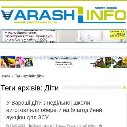
Home
/
Теги архівів: Діти
Теги архівів:
Діти
У Вараші діти з недільної школи
виготовляли обереги на благодійний
аукціон для ЗСУ
15.07.2025
Міські новини | Вараш
,
Реальні історії війни
1