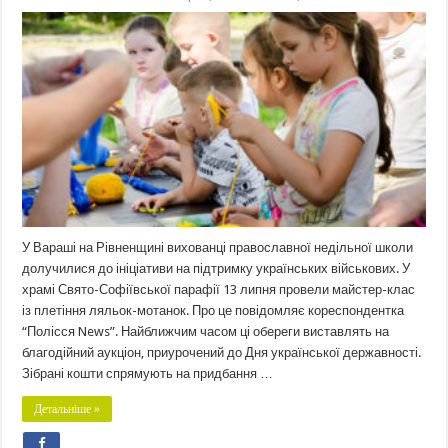
У Вараші на Рівненщині вихованці православної недільної школи
долучилися до ініціативи на підтримку українських військових. У
храмі Свято-Софіївської парафії 13 липня провели майстер-клас
із плетіння ляльок-мотанок. Про це повідомляє кореспондентка
“Полісся News”. Найближчим часом ці обереги виставлять на
благодійний аукціон, приурочений до Дня української державності.
Зібрані кошти спрямують на придбання …
Детальніше »