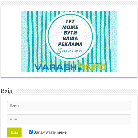
Вхід
Запам'ятати мене