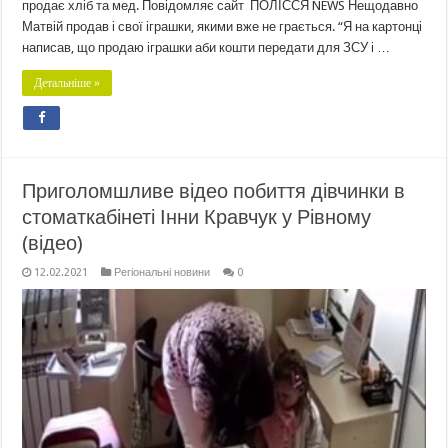
продає хліб та мед. Повідомляє сайт ПОЛІССЯ NEWS Нещодавно
Матвій продав і свої іграшки, якими вже не грається. “Я на картонці
написав, що продаю іграшки аби кошти передати для ЗСУ і …
Детальніше »
Приголомшливе відео побиття дівчинки в
стоматкабінеті Інни Кравчук у Рівному
(відео)
12.02.2021
Регіональні новини
0