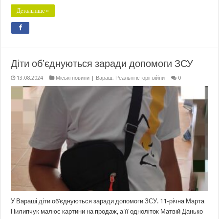
Детальніше »
Діти обʼєднуються заради допомоги ЗСУ
13.08.2024
Міські новини | Вараш
,
Реальні історії війни
0
У Вараші діти об’єднуються заради допомоги ЗСУ. 11-річна Марта
Пилипчук малює картини на продаж, а її одноліток Матвій Данько