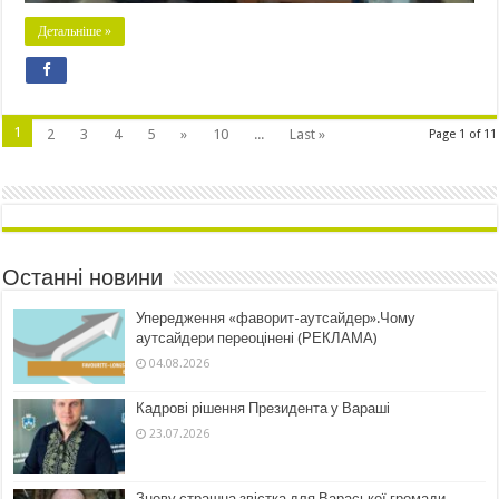
Детальніше »
1
2
3
4
5
»
10
...
Last »
Page 1 of 11
Останні новини
Упередження «фаворит-аутсайдер».Чому
аутсайдери переоцінені (РЕКЛАМА)
04.08.2026
Кадрові рішення Президента у Вараші
23.07.2026
Знову страшна звістка для Вараської громади