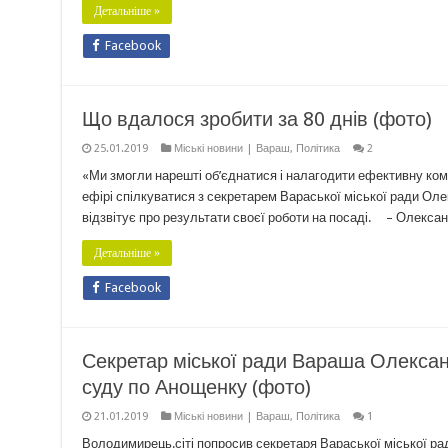
Детальніше »
Facebook
Що вдалося зробити за 80 днів (фото)
25.01.2019
Міські новини | Вараш
,
Політика
2
«Ми змогли нарешті об’єднатися і налагодити ефективну ко
ефірі спілкуватися з секретарем Вараської міської ради Оле
відзвітує про результати своєї роботи на посаді. – Олекса
Детальніше »
Facebook
Секретар міської ради Вараша Олекса
суду по Анощенку (фото)
21.01.2019
Міські новини | Вараш
,
Політика
1
Володимирець.сіті попросив секретаря Вараської міської р