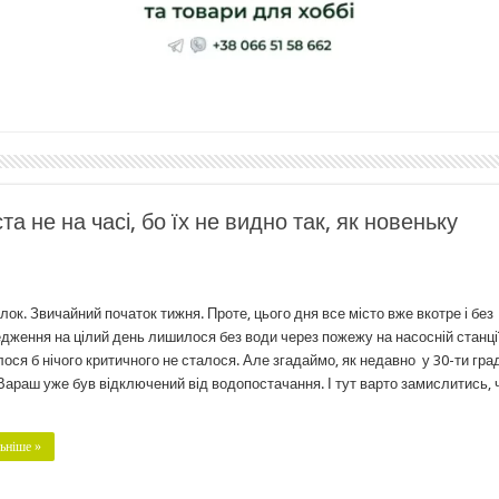
а не на часі, бо їх не видно так, як новеньку
лок. Звичайний початок тижня. Проте, цього дня все місто вже вкотре і без
дження на цілий день лишилося без води через пожежу на насосній станції
ося б нічого критичного не сталося. Але згадаймо, як недавно у 30-ти гра
Вараш уже був відключений від водопостачання. І тут варто замислитись,
ьніше »