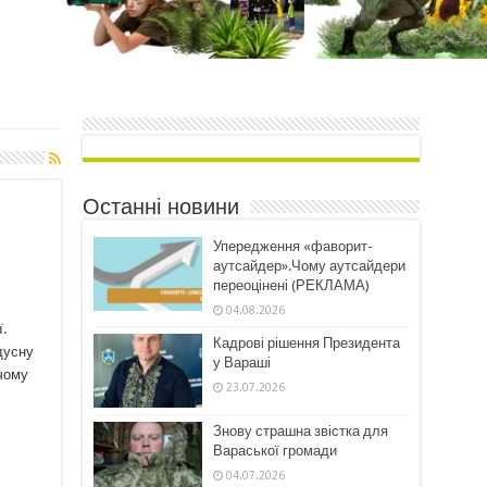
Останні новини
Упередження «фаворит-
аутсайдер».Чому аутсайдери
переоцінені (РЕКЛАМА)
04.08.2026
.
Кадрові рішення Президента
дусну
у Вараші
 чому
23.07.2026
Знову страшна звістка для
Вараської громади
04.07.2026