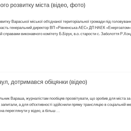
го розвитку міста (відео, фото)
звитку Вараської міської об’єднаної територіальної громади під головува
 участь генеральний директор ВП «Рівненська АЕС» ДП НАЕК «Енергоатом»
справами виконавчого комітету Б.Бірук, в.о. старости с. Заболоття Р.Хон
ул, дотримався обіцянки (відео)
чільник Вараша, журналістам пообіцяв прозвітувати, що зробив для міста за
 запитали, а для об’єктивності здійснили пряму трансляцію в соціальній м
на переглянути у відео, а більш …