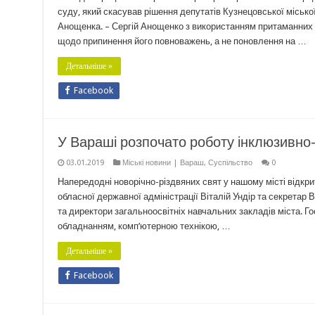
суду, який скасував рішення депутатів Кузнецовської міськ
Анощенка. – Сергій Анощенко з використанням притаманних 
щодо припинення його повноважень, а не поновлення на …
Детальніше »
Facebook
У Вараші розпочато роботу інклюзивно-
03.01.2019
Міські новини | Вараш
,
Суспільство
0
Напередодні новорічно-різдвяних свят у нашому місті відкр
обласної державної адміністрації Віталій Ундір та секретар
та директори загальноосвітніх навчальних закладів міста. Г
обладнанням, комп’ютерною технікою, …
Детальніше »
Facebook