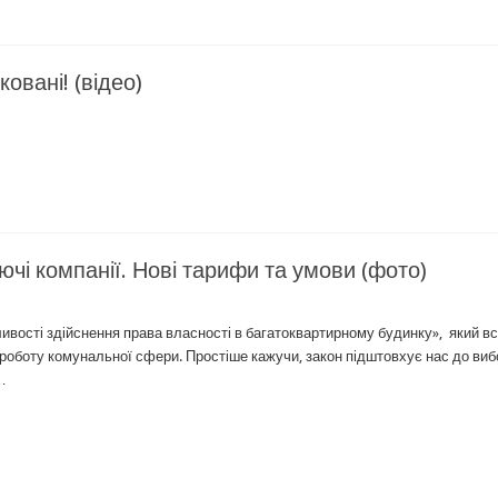
овані! (відео)
чі компанії. Нові тарифи та умови (фото)
ості здійснення права власності в багатоквартирному будинку», який в
 у роботу комунальної сфери. Простіше кажучи, закон підштовхує нас до виб
…