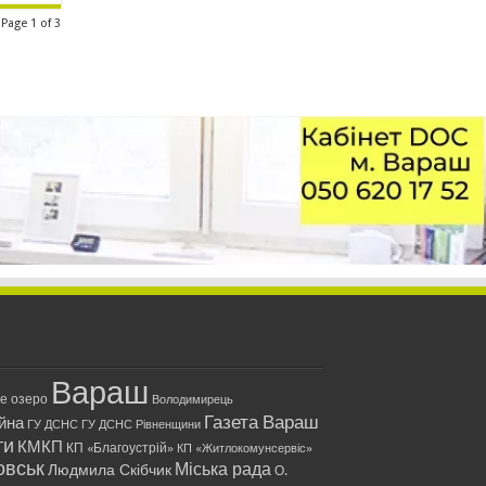
Page 1 of 3
Вараш
ле озеро
Володимирець
Газета Вараш
йна
ГУ ДСНС
ГУ ДСНС Рівненщини
ти
КМКП
КП «Благоустрій»
КП «Житлокомунсервіс»
овськ
Міська рада
Людмила Скібчик
О.