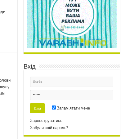
ади
Вхід
голови
рпусу
ним
Запам'ятати мене
Зареєструватись
Забули свій пароль?