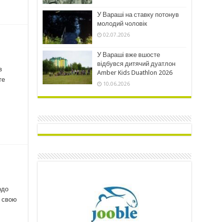
У Вараші на ставку потонув
молодий чоловік
02.07.2026
У Вараші вже вшосте
відбувся дитячий дуатлон
в
Amber Kids Duathlon 2026
те
10.06.2026
одо
и свою