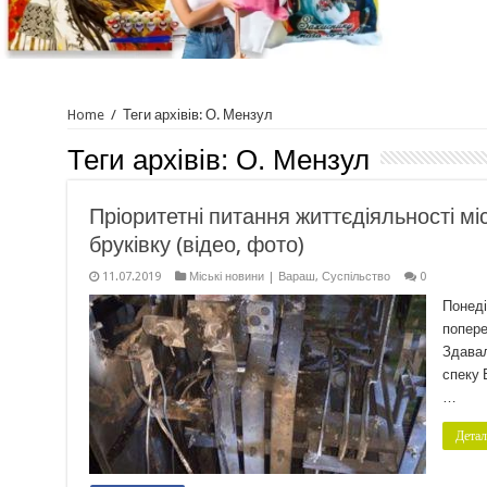
Home
/
Теги архівів: О. Мензул
Теги архівів:
О. Мензул
Пріоритетні питання життєдіяльності міст
бруківку (відео, фото)
11.07.2019
Міські новини | Вараш
,
Суспільство
0
Понеді
попере
Здавал
спеку 
…
Детал