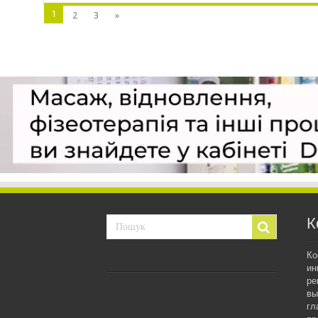
1
2
3
»
К
Ко
ин
ре
вы
гл