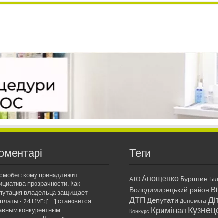
оментарі
Теги
смобет: кому принадлежит
Анощенко
Бурштин
АТО
Бі
ициатива прозрачности. Как
Ві
Володимирецький район
путация владельца защищает
Ді
ДТП
Депутати
платы - 24 LIVE: […] становится
Допомога
Кримінал
Кузнец
авным конкурентным
Конкурс