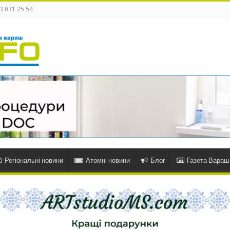
3 031 25 54
Регіональні новини
Атомні новини
Блог
Газета Вараш