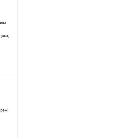
нням
дока,
ережі