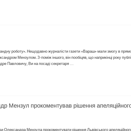
мандну роботу». Нещодавно журналісти газети «Вараш» мали змогу в прям
ксандром Мензулом. З-поміж іншого, він пообіцяв, що наприкінці року публ
ндре Павловичу, Ви на посаді секретаря …
ндр Мензул прокоментував рішення апеляційног
ади Олександра Мензула прокоментувати рішення Львівського апеляційног