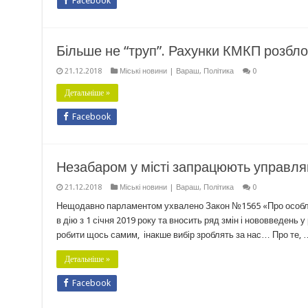
Facebook
Більше не “труп”. Рахунки КМКП розблок
21.12.2018
Міські новини | Вараш
,
Політика
0
Детальніше »
Facebook
Незабаром у місті запрацюють управляю
21.12.2018
Міські новини | Вараш
,
Політика
0
Нещодавно парламентом ухвалено Закон №1565 «Про особлив
в дію з 1 січня 2019 року та вносить ряд змін і нововведень
робити щось самим, інакше вибір зроблять за нас… Про те, 
Детальніше »
Facebook