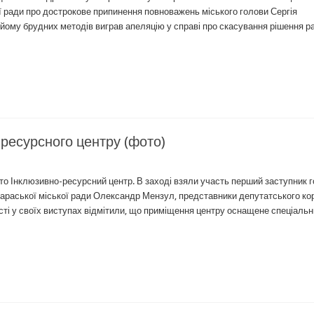
ої ради про дострокове припинення повноважень міського голови Сергія
йому брудних методів виграв апеляцію у справі про скасування рішення р
ресурсного центру (фото)
ито Інклюзивно-ресурсний центр. В заході взяли участь перший заступник 
 Вараської міської ради Олександр Мензул, представники депутатського ко
ості у своїх виступах відмітили, що приміщення центру оснащене спеціаль