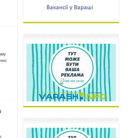
ому
ічно
о
о