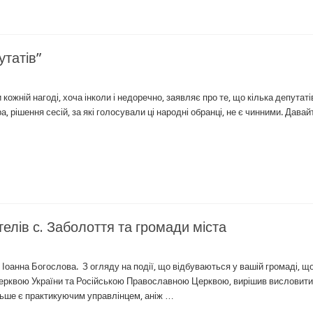
утатів”
ожній нагоді, хоча інколи і недоречно, заявляє про те, що кілька депутаті
, рішення сесій, за які голосували ці народні обранці, не є чинними. Давай
лів с. Заболоття та громади міста
Іоанна Богослова. З огляду на події, що відбуваються у вашій громаді, щ
ерквою України та Російською Православною Церквою, вирішив висловит
більше є практикуючим управлінцем, аніж …