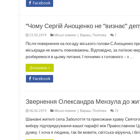
Facebook
“Чому Сергій Анощенко не “визнає” деп
23.03.2019
Міські новини | Вараш
,
Політика
1
Після повернення на посаду міського голови С.Анощенко при к
міськради не мають повноважень. Відповідно, за логікою мера
розберемося в цьому питанні. І почнемо з головного – з …
Детальніше »
Facebook
Звернення Олександра Мензула до жите
06.02.2019
Міські новини | Вараш
,
Політика
13
Шановні жителі села Заболоття та прихожани храму Святого 
вибору підпорядкування вашої парафії між Православною Ц
думку. І хоча я людина, так би мовити, світська-віруюча, і 