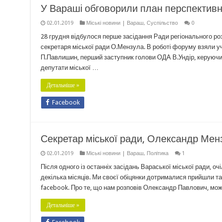
У Вараші обговорили план перспективно
02.01.2019
Міські новини | Вараш
,
Суспільство
0
28 грудня відбулося перше засідання Ради регіонального ро
секретаря міської ради О.Мензула. В роботі форуму взяли
П.Павлишин, перший заступник голови ОДА В.Ундір, керуючий 
депутати міської …
Детальніше »
Facebook
Секретар міської ради, Олександр Менз
02.01.2019
Міські новини | Вараш
,
Політика
1
Після одного із останніх засідань Вараської міської ради, о
декілька місяців. Ми своєї обіцянки дотрималися прийшли та
facebook. Про те, що нам розповів Олександр Павлович, мож
Детальніше »