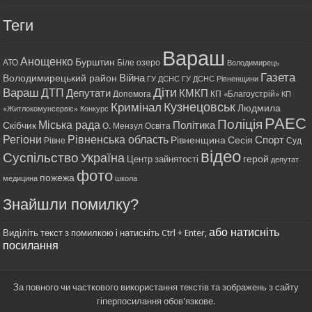
Теги
Вараш
Анощенко
Бурштин
АТО
Біле озеро
Володимирець
Газета
Війна
Володимирецький район
ГУ ДСНС
ГУ ДСНС Рівненщини
Діти
Вараш
ДТП
Депутати
КМКП
Допомога
КП «Благоустрій»
КП
Кримінал
Кузнецовськ
Людмила
«Житлокомунсервіс»
Конкурс
РАЕС
Поліція
Міська рада
Політика
Скібчик
О. Мензул
Освіта
Регіони
Рівненська область
Спорт
Рівненщина
Сесія
Рівне
Суд
відео
Суспільство
Україна
герой
Центр зайнятості
депутат
фото
пожежа
медицина
школа
Знайшли помилку?
або натисніть
Виділіть текст з помилкою і натисніть Ctrl + Enter,
посилання
За повного чи часткового використання текстів та зображень з сайту
гіперпосилання обов'язкове.