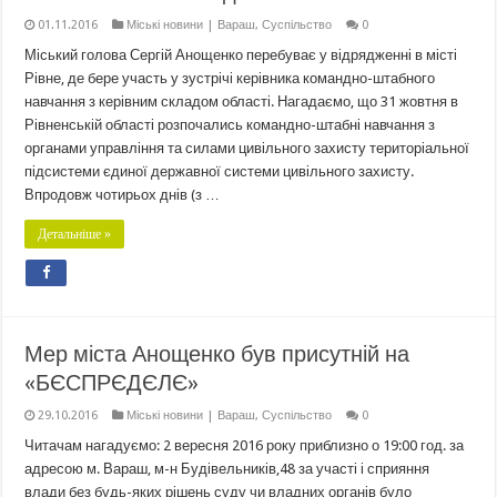
01.11.2016
Міські новини | Вараш
,
Суспільство
0
Міський голова Сергій Анощенко перебуває у відрядженні в місті
Рівне, де бере участь у зустрічі керівника командно-штабного
навчання з керівним складом області. Нагадаємо, що 31 жовтня в
Рівненській області розпочались командно-штабні навчання з
органами управління та силами цивільного захисту територіальної
підсистеми єдиної державної системи цивільного захисту.
Впродовж чотирьох днів (з …
Детальніше »
Мер міста Анощенко був присутній на
«БЄСПРЄДЄЛЄ»
29.10.2016
Міські новини | Вараш
,
Суспільство
0
Читачам нагадуємо: 2 вересня 2016 року приблизно о 19:00 год. за
адресою м. Вараш, м-н Будівельників,48 за участі і сприяння
влади без будь-яких рішень суду чи владних органів було