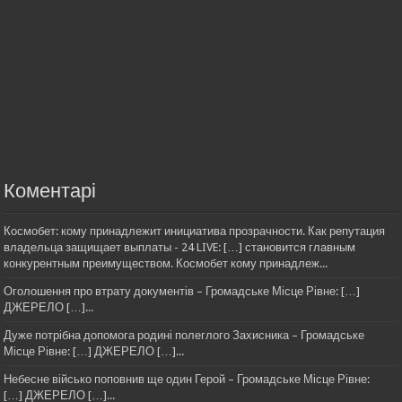
Коментарі
Космобет: кому принадлежит инициатива прозрачности. Как репутация
владельца защищает выплаты - 24 LIVE: […] становится главным
конкурентным преимуществом. Космобет кому принадлеж...
Оголошення про втрату документів – Громадське Місце Рівне: […]
ДЖЕРЕЛО […]...
Дуже потрібна допомога родині полеглого Захисника – Громадське
Місце Рівне: […] ДЖЕРЕЛО […]...
Небесне військо поповнив ще один Герой – Громадське Місце Рівне:
[…] ДЖЕРЕЛО […]...