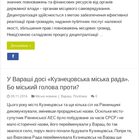
значних повноважень та фінансових ресурсів від органів
державної влади – органам місцевого самоврядування.
Децентралізація здійснюється з метою забезпечення ефективної
реалізації прав громадян, надання публічних послуг належної
якості, збільшення прав і повноважень місцевих громад.
Невід’ємною складовою процесу децентралізації …
Детальніше »
У Вараші досі «Кузнецовська міська рада».
Бо міський голова проти?
09.11.2016
Міські новини | Вараш
,
Політика
0
Цього року місто Кузнецовськ та ще кілька сіл на Рівненщині
декомунізували, змінивши прорадянські назви. Оскільки місто-
супутник Рівненської АЕС було побудоване за часів СРСР і не
мало історичної назви, його перейменували у Вараш, бо так
звалося село, поруч якого почали будувати Кузнецовськ. Попри те,
що Верховна Рада перейменувала Кузнецовськ на Вараш ще