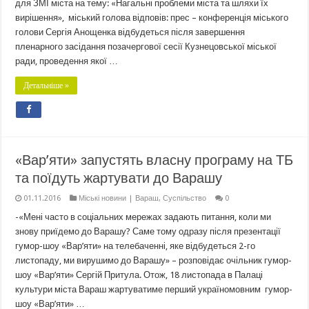
для ЗМІ міста на тему: «Нагальні проблеми міста та шляхи їх
вирішення», міський голова відповів: прес – конференція міського
голови Сергія Анощенка відбудеться після завершення
пленарного засідання позачергової сесії Кузнецовської міської
ради, проведення якої …
Детальніше »
«Вар’яти» запустять власну програму на ТБ
та поїдуть жартувати до Варашу
01.11.2016
Міські новини | Вараш
,
Суспільство
0
-«Мені часто в соціальних мережах задають питання, коли ми
знову приїдемо до Варашу? Саме тому одразу після презентації
гумор-шоу «Вар’яти» на телебаченні, яке відбудеться 2-го
листопаду, ми вирушимо до Варашу» – розповідає очільник гумор-
шоу «Вар’яти» Сергій Притула. Отож, 18 листопада в Палаці
культури міста Вараш жартуватиме перший україномовним гумор-
шоу «Вар’яти» …