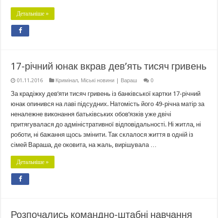
Детальніше »
17-річний юнак вкрав дев’ять тисяч гривень
01.11.2016
Кримінал
,
Міські новини | Вараш
0
За крадіжку дев’яти тисяч гривень із банківської картки 17-річний
юнак опинився на лаві підсудних. Натомість його 49-річна матір за
неналежне виконання батьківських обов’язків уже двічі
притягувалася до адміністративної відповідальності. Ні житла, ні
роботи, ні бажання щось змінити. Так склалося життя в одній із
сімей Вараша, де оковита, на жаль, вирішувала …
Детальніше »
Розпочались командно-штабні навчання