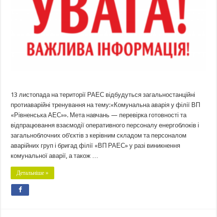
13 листопада на території РАЕС відбудуться загальностанційні
протиаварійні тренування на тему:«Комунальна аварія у філії ВП
«Рівненська АЕС»». Мета навчань — перевірка готовності та
відпрацювання взаємодії оперативного персоналу енергоблоків і
загальноблочних об’єктів з керівним складом та персоналом
аварійних груп і бригад філії «ВП РАЕС» у разі виникнення
комунальної аварії, а також …
Детальніше »