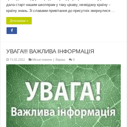
дала старт нашим школярам у таку цікаву, незвідану країну –
країну знань. Зі славами привітання до присутніх звернулися …
Детальніше »
УВАГА!!! ВАЖЛИВА ІНФОРМАЦІЯ
15.02.2022
Міські новини | Вараш
0