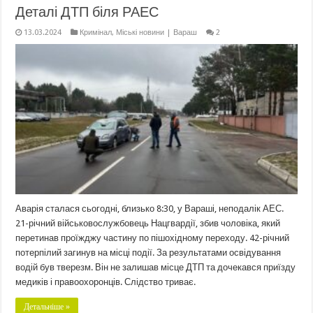
Деталі ДТП біля РАЕС
13.03.2024
Кримінал
,
Міські новини | Вараш
2
Аварія сталася сьогодні, близько 8:30, у Вараші, неподалік АЕС.
21-річний військовослужбовець Нацгвардії, збив чоловіка, який
перетинав проїжджу частину по пішохідному переходу. 42-річний
потерпілий загинув на місці події. За результатами освідування
водій був тверезм. Він не залишав місце ДТП та дочекався приїзду
медиків і правоохоронців. Слідство триває.
Детальніше »