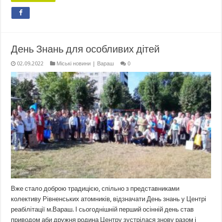
День Знань для особливих дітей
02.09.2022
Міські новини | Вараш
0
Вже стало доброю традицією, спільно з представниками
колективу Рівненських атомників, відзначати День знань у Центрі
реабілітації м.Вараш. І сьогоднішній перший осінній день став
приводом аби дружня родина Центру зустрілася знову разом і