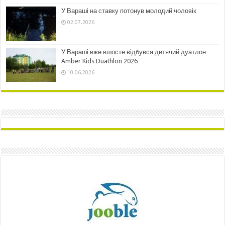
У Вараші на ставку потонув молодий чоловік
02.07.2026
У Вараші вже вшосте відбувся дитячий дуатлон
Amber Kids Duathlon 2026
10.06.2026