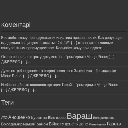
Коментарі
Космобет: кому принадлежит инициатива прозрачности. Как репутация
владельца защищает выплаты - 24 LIVE: […] становится главным
конкурентным преимуществом. Космобет кому принадлеж...
Оголошення про втрату документів – Громадське Місце Рівне: […]
ДЖЕРЕЛО […]...
Дуже потрібна допомога родині полеглого Захисника – Громадське
Місце Рівне: […] ДЖЕРЕЛО […]...
Небесне військо поповнив ще один Герой – Громадське Місце Рівне:
[…] ДЖЕРЕЛО […]...
Теги
Вараш
Анощенко
Бурштин
АТО
Біле озеро
Володимирець
Газета
Війна
Володимирецький район
ГУ ДСНС
ГУ ДСНС Рівненщини