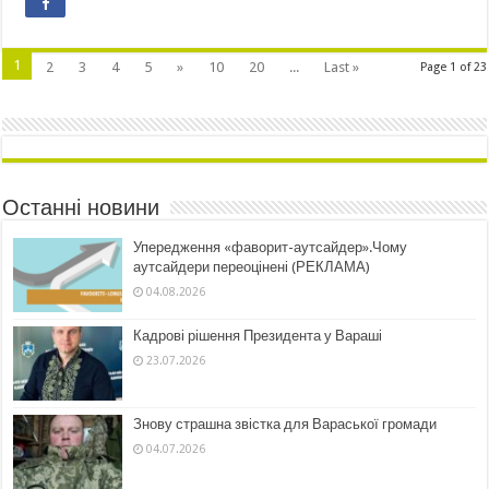
1
2
3
4
5
»
10
20
...
Last »
Page 1 of 23
Останні новини
Упередження «фаворит-аутсайдер».Чому
аутсайдери переоцінені (РЕКЛАМА)
04.08.2026
Кадрові рішення Президента у Вараші
23.07.2026
Знову страшна звістка для Вараської громади
04.07.2026