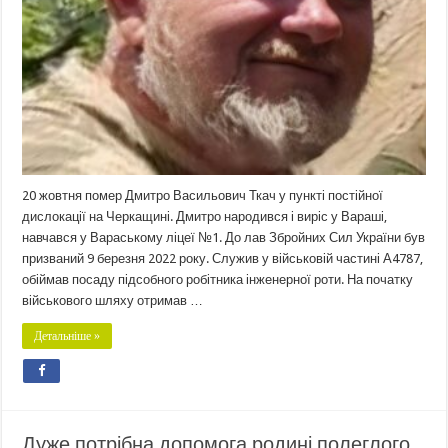
20 жовтня помер Дмитро Васильович Ткач у пункті постійної
дислокації на Черкащині. Дмитро народився і виріс у Вараші,
навчався у Вараському ліцеї №1. До лав Збройних Сил України був
призваний 9 березня 2022 року. Служив у військовій частині А4787,
обіймав посаду підсобного робітника інженерної роти. На початку
військового шляху отримав …
Детальніше »
Дуже потрібна допомога родині полеглого