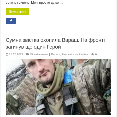
сотень гривень. Мені просто дуже …
Детальніше »
Сумна звістка охопила Вараш. На фронті
загинув ще один Герой
25.12.2023
Міські новини | Вараш
,
Реальні історії війни
0