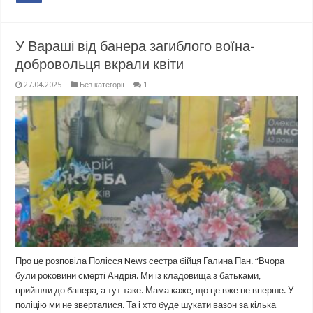
У Вараші від банера загиблого воїна-
добровольця вкрали квіти
27.04.2025
Без категорії
1
Про це розповіла Полісся News сестра бійця Галина Пан. “Вчора
були роковини смерті Андрія. Ми із кладовища з батьками,
прийшли до банера, а тут таке. Мама каже, що це вже не вперше. У
поліцію ми не зверталися. Та і хто буде шукати вазон за кілька