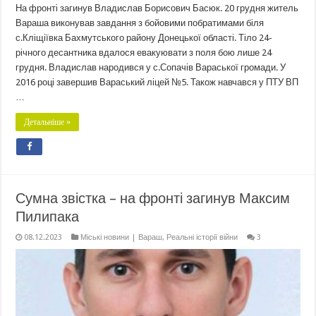
На фронті загинув Владислав Борисович Басюк. 20 грудня житель
Вараша виконував завдання з бойовими побратимами біля
с.Кліщіївка Бахмутського району Донецької області. Тіло 24-
річного десантника вдалося евакуювати з поля бою лише 24
грудня. Владислав народився у с.Сопачів Вараської громади. У
2016 році завершив Вараський ліцей №5. Також навчався у ПТУ ВП
…
Детальніше »
Сумна звістка – на фронті загинув Максим
Пилипака
08.12.2023
Міські новини | Вараш
,
Реальні історії війни
3