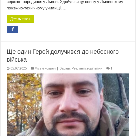
сержант народився у Львові. Здобув вищу освіту у Львівському
пожежно-технічному училищі. …
Детальніше »
Ще один Герой долучився до небесного
війська
05.07.2025
Міські новини | Вараш
,
Реальні історії війни
1