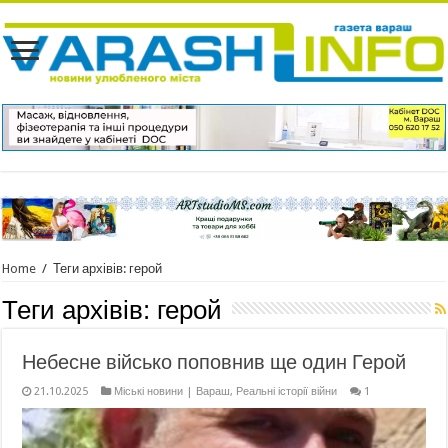
Home
/
Теги архівів: герой
Теги архівів:
герой
Небесне військо поповнив ще один Герой
21.10.2025
Міські новини | Вараш
,
Реальні історії війни
1