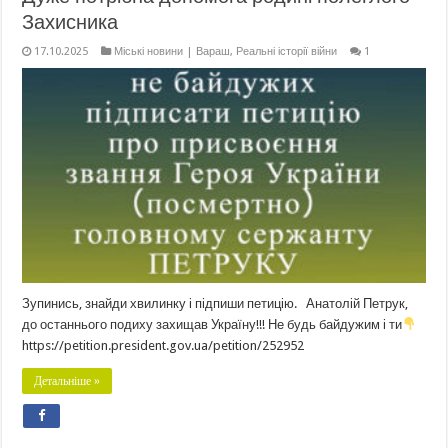
Захисника
17.10.2025
Міські новини | Вараш
,
Реальні історії війни
1
Зупинись, знайди хвилинку і підпиши петицію. Анатолій Петрук,
до останнього подиху захищав Україну!!! Не будь байдужим і ти
https://petition.president.gov.ua/petition/252952
Детальніше »