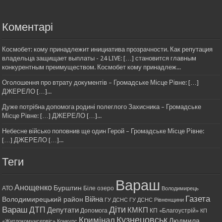
Коментарі
Космобет: кому принадлежит инициатива прозрачности. Как репутация
владельца защищает выплаты - 24 LIVE: […] становится главным
конкурентным преимуществом. Космобет кому принадлеж...
Оголошення про втрату документів – Громадське Місце Рівне: […]
ДЖЕРЕЛО […]...
Дуже потрібна допомога родині полеглого Захисника – Громадське
Місце Рівне: […] ДЖЕРЕЛО […]...
Небесне військо поповнив ще один Герой – Громадське Місце Рівне:
[…] ДЖЕРЕЛО […]...
Теги
Вараш
Анощенко
Бурштин
АТО
Біле озеро
Володимирець
Газета
Війна
Володимирецький район
ГУ ДСНС
ГУ ДСНС Рівненщини
Діти
Вараш
ДТП
Депутати
КМКП
Допомога
КП «Благоустрій»
КП
Кримінал
Кузнецовськ
Людмила
«Житлокомунсервіс»
Конкурс