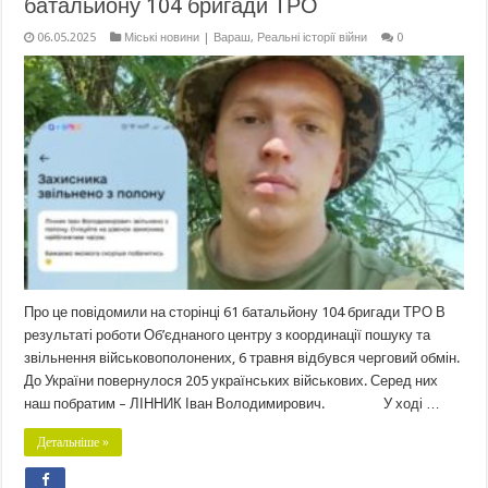
батальйону 104 бригади ТРО
06.05.2025
Міські новини | Вараш
,
Реальні історії війни
0
Про це повідомили на сторінці 61 батальйону 104 бригади ТРО В
результаті роботи Об’єднаного центру з координації пошуку та
звільнення військовополонених, 6 травня відбувся черговий обмін.
До України повернулося 205 українських військових. Серед них
наш побратим – ЛІННИК Іван Володимирович. У ході …
Детальніше »