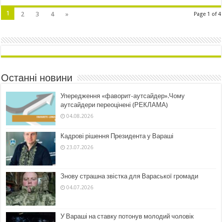
1
2
3
4
»
Page 1 of 4
Останні новини
Упередження «фаворит-аутсайдер».Чому
аутсайдери переоцінені (РЕКЛАМА)
04.08.2026
Кадрові рішення Президента у Вараші
23.07.2026
Знову страшна звістка для Вараської громади
04.07.2026
У Вараші на ставку потонув молодий чоловік