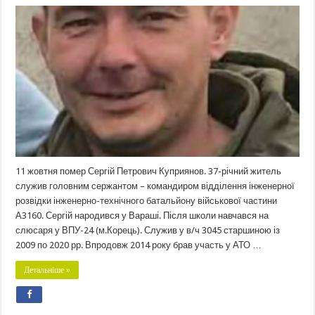
11 жовтня помер Сергій Петрович Куприянов. 37-річний житель
служив головним сержантом – командиром відділення інженерної
розвідки інженерно-технічного батальйону військової частини
А3160. Сергій народився у Вараші. Після школи навчався на
слюсаря у ВПУ-24 (м.Корець). Служив у в/ч 3045 старшиною із
2009 по 2020 рр. Впродовж 2014 року брав участь у АТО …
Детальніше »