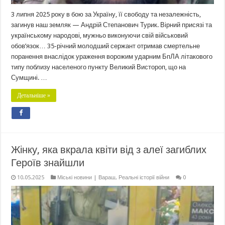
3 липня 2025 року в бою за Україну, її свободу та незалежність,
загинув наш земляк — Андрій Степанович Турик. Вірний присязі та
українському народові, мужньо виконуючи свій військовий
обов’язок… 35-річний молодший сержант отримав смертельне
поранення внаслідок ураження ворожим ударним БпЛА літакового
типу поблизу населеного пункту Великий Вистороп, що на
Сумщині. …
Детальніше »
Жінку, яка вкрала квіти від з алеї загиблих
Героїв знайшли
10.05.2025
Міські новини | Вараш
,
Реальні історії війни
0