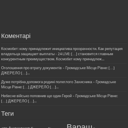
Коментарі
Космобет: кому принадлежит инициатива прозрачности. Как репутация
владельца защищает выплаты - 24 LIVE: […] становится главным
конкурентным преимуществом. Космобет кому принадлеж...
Оголошення про втрату документів – Громадське Місце Рівне: […]
ДЖЕРЕЛО […]...
Дуже потрібна допомога родині полеглого Захисника – Громадське
Місце Рівне: […] ДЖЕРЕЛО […]...
Небесне військо поповнив ще один Герой – Громадське Місце Рівне:
[…] ДЖЕРЕЛО […]...
Теги
Вараш