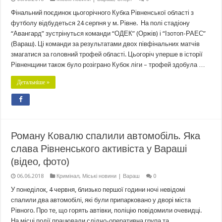
Фінальний поєдинок цьогорічного Кубка Рівненської області з
футболу відбудеться 24 серпня у м. Рівне. На полі стадіону
“Авангард” зустрінуться команди “ОДЕК” (Оржів) і “Ізотоп-РАЕС”
(Вараш). Ці команди за результатами двох півфінальних матчів
змагатися за головний трофей області. Цьогоріч уперше в історії
Рівненщини також було розіграно Кубок ліги – трофей здобула …
Детальніше »
Роману Ковалю спалили автомобіль. Яка
слава Рівненського активіста у Вараші
(відео, фото)
06.06.2018
Кримінал
,
Міські новини | Вараш
0
У понеділок, 4 червня, близько першої години ночі невідомі
спалили два автомобілі, які були припарковано у дворі міста
Рівного. Про те, що горять автівки, поліцію повідомили очевидці.
На місці події працювали слідчо-оперативна група та