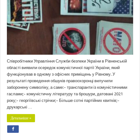
Співробітники Управління Служби безпеки України в Рівненській
області виявили осередок комуністичної партії України, який
функціонував в одному з офісних приміщень у Рівному. У
результаті проведення обшуків правоохоронці вилучили
заборонену символіку, а саме:– транспаранти із комуністичними
гаслами;– комуністичну літературу та брошури, датовані 2021
року;– георгіївські стрічки;– Більше сотні партійних квитків;–
друкарські …
Детальніше »