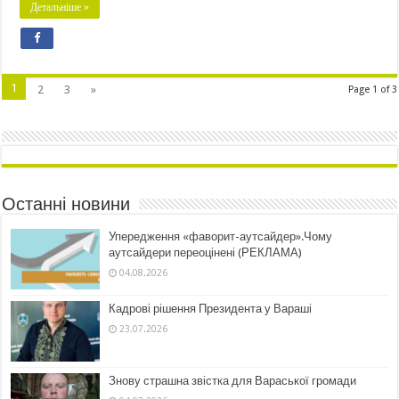
Детальніше »
1
2
3
»
Page 1 of 3
Останні новини
Упередження «фаворит-аутсайдер».Чому
аутсайдери переоцінені (РЕКЛАМА)
04.08.2026
Кадрові рішення Президента у Вараші
23.07.2026
Знову страшна звістка для Вараської громади