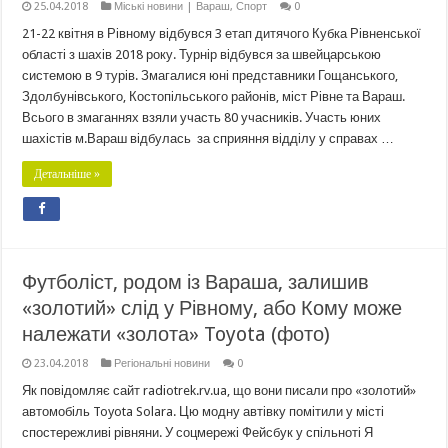
25.04.2018
Міські новини | Вараш
,
Спорт
0
21-22 квітня в Рівному відбувся 3 етап дитячого Кубка Рівненської
області з шахів 2018 року. Турнір відбувся за швейцарською
системою в 9 турів. Змагалися юні представники Гощанського,
Здолбунівського, Костопільського районів, міст Рівне та Вараш.
Всього в змаганнях взяли участь 80 учасників. Участь юних
шахістів м.Вараш відбулась за сприяння відділу у справах …
Детальніше »
Футболіст, родом із Вараша, залишив
«золотий» слід у Рівному, або Кому може
належати «золота» Toyota (фото)
23.04.2018
Регіональні новини
0
Як повідомляє сайт radiotrek.rv.ua, що вони писали про «золотий»
автомобіль Toyota Solara. Цю модну автівку помітили у місті
спостережливі рівняни. У соцмережі Фейсбук у спільноті Я