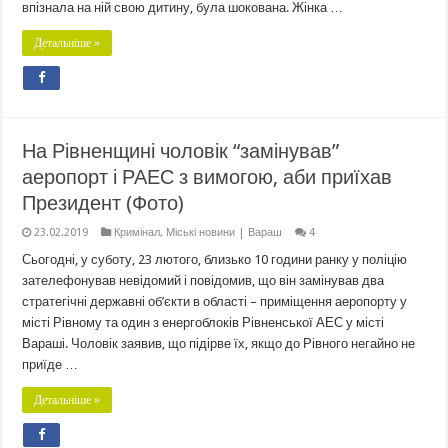
впізнала на ній свою дитину, була шокована. Жінка …
Детальніше »
На Рівненщині чоловік “замінував”
аеропорт і РАЕС з вимогою, аби приїхав
Президент (Фото)
23.02.2019
Кримінал
,
Міські новини | Вараш
4
Сьогодні, у суботу, 23 лютого, близько 10 години ранку у поліцію
зателефонував невідомий і повідомив, що він замінував два
стратегічні державні об’єкти в області – приміщення аеропорту у
місті Рівному та один з енергоблоків Рівненської АЕС у місті
Вараші. Чоловік заявив, що підірве їх, якщо до Рівного негайно не
приїде …
Детальніше »