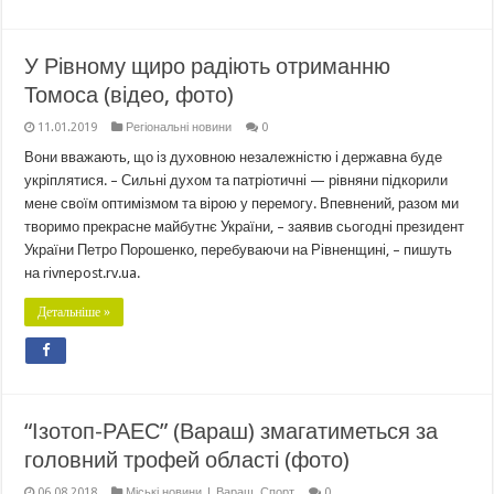
У Рівному щиро радіють отриманню
Томоса (відео, фото)
11.01.2019
Регіональні новини
0
Вони вважають, що із духовною незалежністю і державна буде
укріплятися. – Сильні духом та патріотичні — рівняни підкорили
мене своїм оптимізмом та вірою у перемогу. Впевнений, разом ми
творимо прекрасне майбутнє України, – заявив сьогодні президент
України Петро Порошенко, перебуваючи на Рівненщині, – пишуть
на rivnepost.rv.ua.
Детальніше »
“Ізотоп-РАЕС” (Вараш) змагатиметься за
головний трофей області (фото)
06.08.2018
Міські новини | Вараш
,
Спорт
0