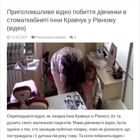
Приголомшливе відео побиття дівчинки в
стоматкабінеті Інни Кравчук у Рівному
(відео)
12.02.2021
Регіональні новини
0
Оприлюднили відео, як лікарка Інна Кравчук із Рівного, б’є та
душить своїх маленьких пацієнтів. Мама дівчинки із відео, була
однією з тих, хто захищав публічно лікарку, поки не дізналася, що
постраждала і її дитина пів року тому. Та коли побачила відео і