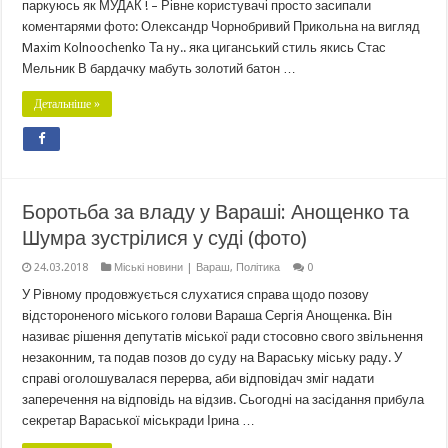
паркуюсь як МУДAК ! – Рівне користувачі просто засипали
коментарями фото: Олександр Чорнобривий Прикольна на вигляд
Maxim Kolnoochenko Та ну.. яка циганський стиль якись Стас
Мельник В бардачку мабуть золотий батон …
Детальніше »
Боротьба за владу у Вараші: Анощенко та
Шумра зустрілися у суді (фото)
24.03.2018
Міські новини | Вараш
,
Політика
0
У Рівному продовжується слухатися справа щодо позову
відстороненого міського голови Вараша Сергія Анощенка. Він
називає рішення депутатів міської ради стосовно свого звільнення
незаконним, та подав позов до суду на Вараську міську раду. У
справі оголошувалася перерва, аби відповідач зміг надати
заперечення на відповідь на відзив. Сьогодні на засідання прибула
секретар Вараської міськради Ірина …