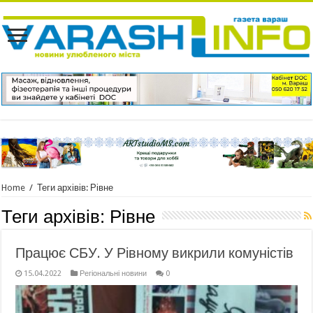
Home
/
Теги архівів: Рівне
Теги архівів:
Рівне
Працює СБУ. У Рівному викрили комуністів
15.04.2022
Регіональні новини
0