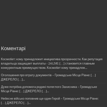
Коментарі
Космобет: кому принадлежит инициатива прозрачности. Как репутация
владельца защищает выплаты - 24 LIVE: […] становится главным
конкурентным преимуществом. Космобет кому принадлеж...
Оголошення про втрату документів – Громадське Місце Рівне: […]
ДЖЕРЕЛО […]...
Дуже потрібна допомога родині полеглого Захисника – Громадське
Місце Рівне: […] ДЖЕРЕЛО […]...
Небесне військо поповнив ще один Герой – Громадське Місце Рівне:
[…] ДЖЕРЕЛО […]...