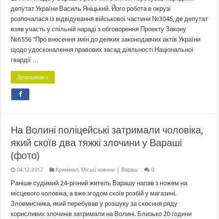
депутат України Василь Яніцький. Його робота в окрузі
розпочалася із відвідування військової частини №3045, де депутат
взяв участь у спільній нараді з обговорення Проекту Закону
№6556 “Про внесення змін до деяких законодавчих актів України
щодо удосконалення правових засад діяльності Національної
гвардії …
Детальніше »
На Волині поліцейські затримали чоловіка,
який скоїв два тяжкі злочини у Вараші
(фото)
04.12.2017
Кримінал
,
Міські новини | Вараш
0
Раніше судимий 24-річний житель Варашу напав з ножем на
місцевого чоловіка, а вже згодом скоїв розбій у магазині.
Зловмисника, який перебував у розшуку за скоєння ряду
корисливих злочинів затримали на Волині. Близько 20 години