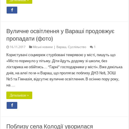
Детальніше »
Вуличне освітлення у Вараші продовжує
пропадати (фото)
16.11.2017
Міські новини | Вараш
,
Суспільство
1
Користувачі соцмереж стурбовані темрявою у місті, пишуть що
«Місто поринуло у пітьму. Діти йдуть додому зі школи, без
ліхтарика не обійтись… “Гарні” господарники у місті». Вже декілька
днів, на алеї по м-н Вараш, що пролягає поблизу ДНЗ №8, ЗОШ
№5 та Гімназія, відсутнє вуличне освітлення. В осінню пору року,
на …
Детальніше »
Поблизу села Колодії уворилася