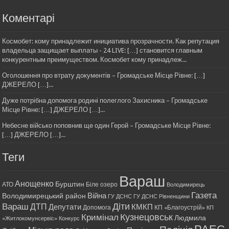
Коментарі
Космобет: кому принадлежит инициатива прозрачности. Как репутация
владельца защищает выплаты - 24 LIVE: […] становится главным
конкурентным преимуществом. Космобет кому принадлеж...
Оголошення про втрату документів – Громадське Місце Рівне: […]
ДЖЕРЕЛО […]...
Дуже потрібна допомога родині полеглого Захисника – Громадське
Місце Рівне: […] ДЖЕРЕЛО […]...
Небесне військо поповнив ще один Герой – Громадське Місце Рівне:
[…] ДЖЕРЕЛО […]...
Теги
Вараш
Анощенко
Бурштин
АТО
Біле озеро
Володимирець
Газета
Війна
Володимирецький район
ГУ ДСНС
ГУ ДСНС Рівненщини
Діти
Вараш
ДТП
Депутати
КМКП
Допомога
КП «Благоустрій»
КП
Кримінал
Кузнецовськ
Людмила
«Житлокомунсервіс»
Конкурс