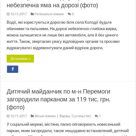
небезпечна яма на дорозі (фото)
16.11.2017
Регіональні новини
0
Водії, які користуються дорогою біля села Колодії будьте
обачними та пильними. На дорозі небезпечно-глибока вирва,
можна залишитися не лише без автомобіля, але й без цінного
життя. Також, звертаємо увагу відповідних органів та просимо
відреагувати і відремонтувати даний відрізок дороги.
Детальніше »
Дитячий майданчик по м-н Перемоги
загородили парканом за 119 тис. грн.
(фото)
16.11.2017
Міські новини | Вараш
,
Суспільство
1
У соціальній мережі, містяни, палко обговорюють новесенький
паркан, яким загородили, також нещодавно встановлений, дитячий