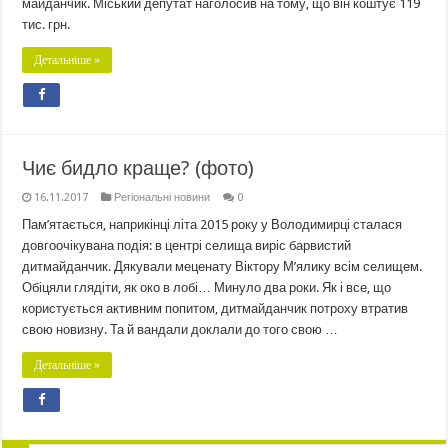
майданчик. Міський депутат наголосив на тому, що він коштує 119
тис. грн.
Детальніше »
Чиє бидло краще? (фото)
16.11.2017
Регіональні новини
0
Пам’ятається, наприкінці літа 2015 року у Володимирці сталася
довгоочікувана подія: в центрі селища виріс барвистий
дитмайданчик. Дякували меценату Віктору М’ялику всім селищем.
Обіцяли глядіти, як око в лобі… Минуло два роки. Як і все, що
користується активним попитом, дитмайданчик потроху втратив
свою новизну. Та й вандали доклали до того свою …
Детальніше »