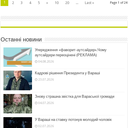
1
2
3
4
5
»
10
20
...
Last »
Page 1 of 24
Останні новини
Упередження «фаворит-аутсайдер».Чому
аутсайдери переоцінені (РЕКЛАМА)
04.08.2026
Кадрові рішення Президента у Вараші
23.07.2026
Знову страшна звістка для Вараської громади
04.07.2026
У Вараші на ставку потонув молодий чоловік
02.07.2026