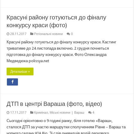
Красуні району готуються до фіналу
конкурсу краси (фото)
28.11.2017
Регіональні новини
0
Красуні району готуються до фіналу конкурсу краси. Кастинг
триватиме до 24 листопада включно. 2 грудня почнеться
підготовка до фіналу конкурсу краси. Фото Олександра
Медведюка polissya.net
Детальніше »
ДТП в центрі Вараша (фото, відео)
17.11.2017
Кримінал
,
Міські новини | Вараш
4
Сьогодні орієнтовно о 9 годині ранку, біля готелю «Вараш»,
сталося ДТП за участю маршрутки сполученням Рівне – Вараш та
чорного седану KIA Rio. Зі слів очевидців водій легкового