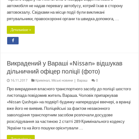
автомобіля не надав перевагу автобусу, котрий їхав в сторону
автовокзалу. Свідками на місце події були викликані
рятувальники, правоохоронні органи та швидка допомога, …
Детальніше »
Викрадений у Вараші «Nissan» відшукав
дільничний офіцер поліції (фото)
16.11.2017
Кримінал
,
Міські новини | Вараш
0
Про викрадення власного транспортного засобу до поліції шостого
листопада повідомив житель Вараша. Чоловік припаркував
«Nissan Qashqai» на подвір’ї будинку напередодні ввечері, а вранці
вже його не виявив. Поліцейські за фактом незаконного
заволодіння транспортним засобом розпочали досудове
розслідування за частиною 2 статті 289 Кримінального кодексу
України та на його пошуки орієнтували …