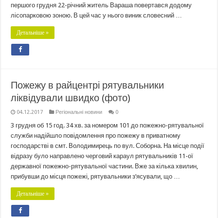
першого грудня 22-річний житель Вараша повертався додому
лісопарковою зоною. В цей час у нього виник словесний …
Детальніше »
Пожежу в райцентрі рятувальники
ліквідували швидко (фото)
04.12.2017
Регіональні новини
0
3 грудня об 15 год. 34 хв. за номером 101 до пожежно-рятувальної
служби надійшло повідомлення про пожежу в приватному
господарстві в смт. Володимирець по вул. Соборна. На місце події
відразу було направлено черговий караул рятувальників 11-ої
державної пожежно-рятувальної частини. Вже за кілька хвилин,
прибувши до місця пожежі, рятувальники з’ясували, що …
Детальніше »