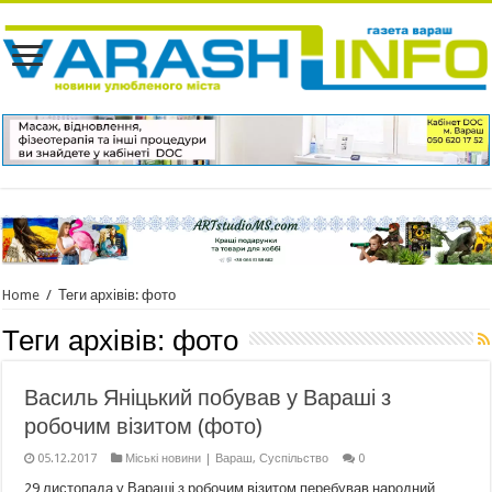
Home
/
Теги архівів: фото
Теги архівів:
фото
Василь Яніцький побував у Вараші з
робочим візитом (фото)
05.12.2017
Міські новини | Вараш
,
Суспільство
0
29 листопада у Вараші з робочим візитом перебував народний