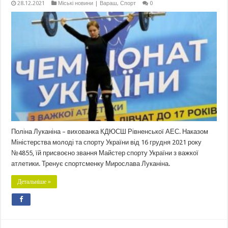
28.12.2021
Міські новини | Вараш
,
Спорт
0
Поліна Луканіна – вихованка КДЮСШ Рівненської АЕС. Наказом
Міністерства молоді та спорту України від 16 грудня 2021 року
№4855, їй присвоєно звання Майстер спорту України з важкої
атлетики. Тренує спортсменку Мирослава Луканіна.
Детальніше »