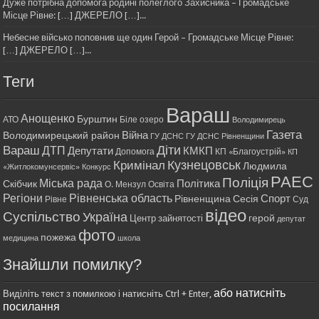
Дуже потрібна допомога родині полеглого Захисника – Громадське
Місце Рівне: […] ДЖЕРЕЛО […]...
Небесне військо поповнив ще один Герой – Громадське Місце Рівне:
[…] ДЖЕРЕЛО […]...
Теги
Вараш
Анощенко
Бурштин
АТО
Біле озеро
Володимирець
Газета
Війна
Володимирецький район
ГУ ДСНС
ГУ ДСНС Рівненщини
Діти
Вараш
ДТП
Депутати
КМКП
Допомога
КП «Благоустрій»
КП
Кримінал
Кузнецовськ
Людмила
«Житлокомунсервіс»
Конкурс
РАЕС
Поліція
Міська рада
Політика
Скібчик
О. Мензул
Освіта
Регіони
Рівненська область
Спорт
Рівненщина
Сесія
Рівне
Суд
відео
Суспільство
Україна
герой
Центр зайнятості
депутат
фото
пожежа
медицина
школа
Знайшли помилку?
або натисніть
Виділіть текст з помилкою і натисніть Ctrl + Enter,
посилання