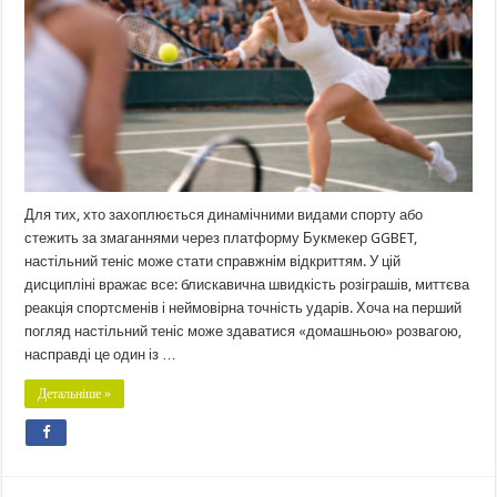
Для тих, хто захоплюється динамічними видами спорту або
стежить за змаганнями через платформу Букмекер GGBET,
настільний теніс може стати справжнім відкриттям. У цій
дисципліні вражає все: блискавична швидкість розіграшів, миттєва
реакція спортсменів і неймовірна точність ударів. Хоча на перший
погляд настільний теніс може здаватися «домашньою» розвагою,
насправді це один із …
Детальніше »