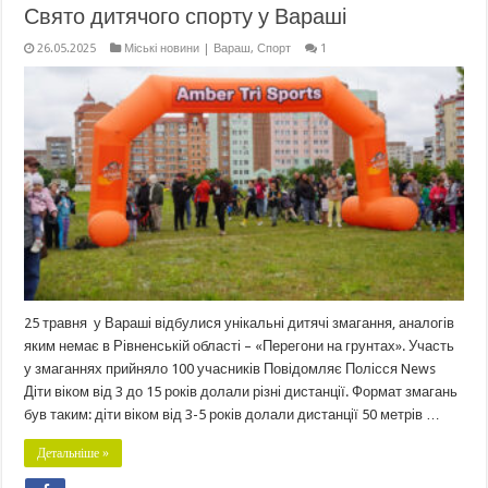
Свято дитячого спорту у Вараші
26.05.2025
Міські новини | Вараш
,
Спорт
1
25 травня у Вараші відбулися унікальні дитячі змагання, аналогів
яким немає в Рівненській області – «Перегони на грунтах». Участь
у змаганнях прийняло 100 учасників Повідомляє Полісся News
Діти віком від 3 до 15 років долали різні дистанції. Формат змагань
був таким: діти віком від 3-5 років долали дистанції 50 метрів …
Детальніше »