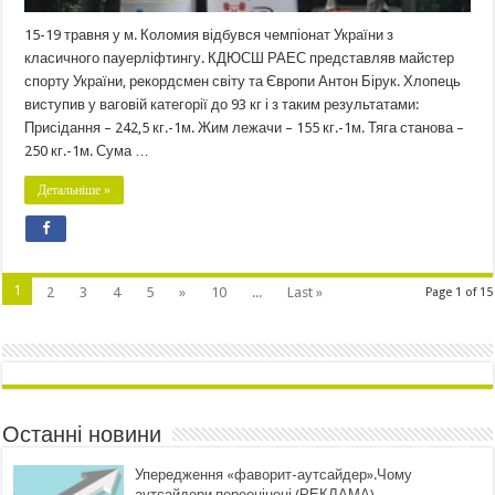
15-19 травня у м. Коломия відбувся чемпіонат України з
класичного пауерліфтингу. КДЮСШ РАЕС представляв майстер
спорту України, рекордсмен світу та Європи Антон Бірук. Хлопець
виступив у ваговій категорії до 93 кг і з таким результатами:
Присідання – 242,5 кг.-1м. Жим лежачи – 155 кг.-1м. Тяга станова –
250 кг.-1м. Сума …
Детальніше »
1
2
3
4
5
»
10
...
Last »
Page 1 of 15
Останні новини
Упередження «фаворит-аутсайдер».Чому
аутсайдери переоцінені (РЕКЛАМА)