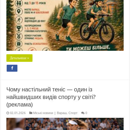
Детальніше »
Чому настільний теніс — один із
найшвидших видів спорту у світі?
(реклама)
02.01.2026
Міські новини | Вараш
,
Спорт
0