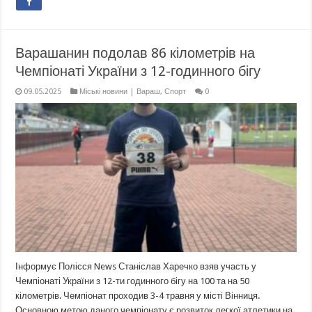
Варашанин подолав 86 кілометрів на
Чемпіонаті України з 12-годинного бігу
09.05.2025
Міські новини | Вараш
,
Спорт
0
Інформує Полісся News Станіслав Харечко взяв участь у
Чемпіонаті України з 12-ти годинного бігу на 100 та на 50
кілометрів. Чемпіонат проходив 3-4 травня у місті Вінниця.
Основною метою даного чемпіонату є розвиток легкої атлетики на