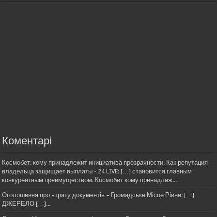
Коментарі
Космобет: кому принадлежит инициатива прозрачности. Как репутация
владельца защищает выплаты - 24 LIVE: […] становится главным
конкурентным преимуществом. Космобет кому принадлеж...
Оголошення про втрату документів – Громадське Місце Рівне: […]
ДЖЕРЕЛО […]...