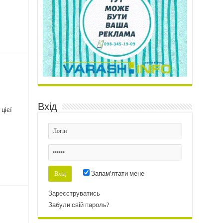
Вхід
цієї
Запам'ятати мене
Зареєструватись
Забули свій пароль?