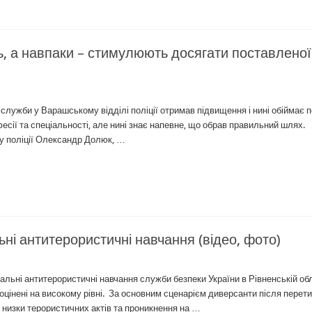
ь, а навпаки – стимулюють досягати поставленої
служби у Варашському відділі поліції отримав підвищення і нині обіймає 
фесії та спеціальності, але нині знає напевне, що обрав правильний шлях.
лу поліції Олександр Долюк, …
ні антитерористичні навчання (відео, фото)
іальні антитерористичні навчання служби безпеки України в Рівненській обл
и оцінені на високому рівні. За основним сценарієм диверсанти після перет
низки терористичних актів та проникнення на …