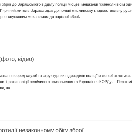
 зброї до Варашського відділу поліції місцеві мешканці принесли вісім од
 41-річний житель Вараша здав до поліції мисливську гладкоствольну руш
дарно-спусковим механізмом до нарізної зброї. …
(фото, відео)
гання серед служб та структурних підрозділів поліції із легкої атлетики.
бласті, роти поліції особливого призначення та Управління КОРДу. Перші мі
ова, на …
отидії незаконному обігу зброї