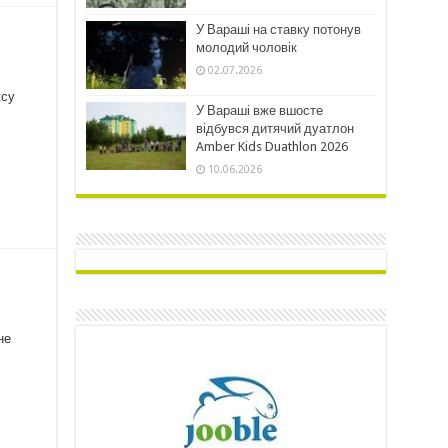
У Вараші на ставку потонув
молодий чоловік
02.07.2026
ксу
У Вараші вже вшосте
відбувся дитячий дуатлон
Amber Kids Duathlon 2026
10.06.2026
не