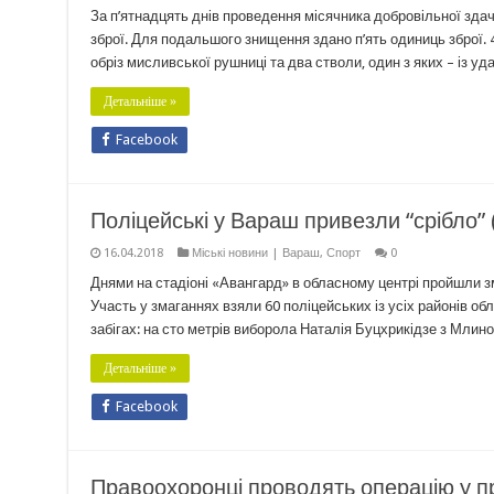
За п’ятнадцять днів проведення місячника добровільної здачі
зброї. Для подальшого знищення здано п’ять одиниць зброї.
обріз мисливської рушниці та два стволи, один з яких – із у
Детальніше »
Facebook
Поліцейські у Вараш привезли “срібло” 
16.04.2018
Міські новини | Вараш
,
Спорт
0
Днями на стадіоні «Авангард» в обласному центрі пройшли зма
Участь у змаганнях взяли 60 поліцейських із усіх районів о
забігах: на сто метрів виборола Наталія Буцхрикідзе з Млин
Детальніше »
Facebook
Правоохоронці проводять операцію у пр