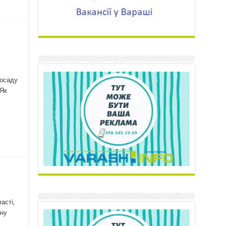
посаду
 Як
асті,
ину