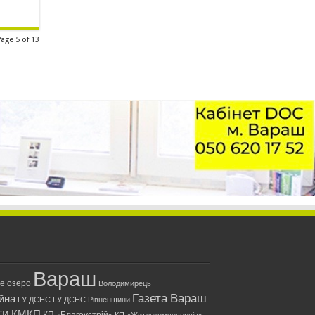
Page 5 of 13
Вараш
ле озеро
Володимирець
Газета Вараш
йна
ГУ ДСНС
ГУ ДСНС Рівненщини
ти
КМКП
КП «Благоустрій»
КП «Житлокомунсервіс»