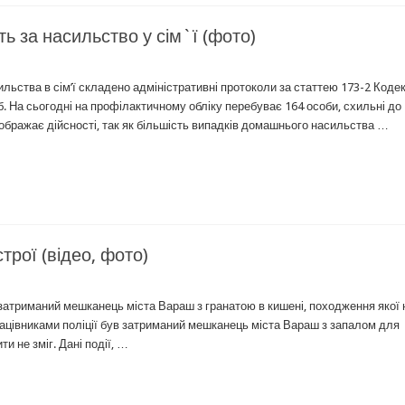
ь за насильство у сім`ї (фото)
ильства в сім’ї складено адміністративні протоколи за статтею 173-2 Коде
б. На сьогодні на профілактичному обліку перебуває 164 особи, схильні до
дображає дійсності, так як більшість випадків домашнього насильства …
трої (відео, фото)
ув затриманий мешканець міста Вараш з гранатою в кишені, походження якої 
 працівниками поліції був затриманий мешканець міста Вараш з запалом для
и не зміг. Дані події, …