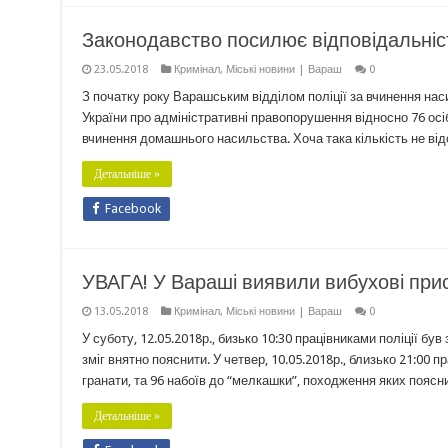
Законодавство посилює відповідальніст
23.05.2018
Кримінал
,
Міські новини | Вараш
0
З початку року Варашським відділом поліції за вчинення нас
України про адміністративні правопорушення відносно 76 осі
вчинення домашнього насильства. Хоча така кількість не ві
Детальніше »
Facebook
УВАГА! У Вараші виявили вибухові прис
13.05.2018
Кримінал
,
Міські новини | Вараш
0
У суботу, 12.05.2018р., бизько 10:30 працівниками поліції б
зміг внятно пояснити. У четвер, 10.05.2018р., близько 21:00
гранати, та 96 набоїв до “мелкашки”, походження яких пояснит
Детальніше »