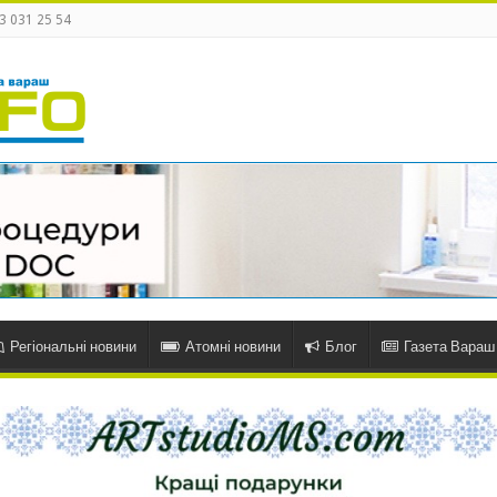
3 031 25 54
Регіональні новини
Атомні новини
Блог
Газета Вараш