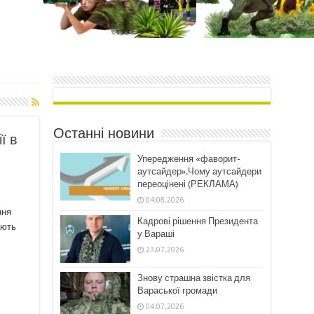
Останні новини
ї в
Упередження «фаворит-
аутсайдер».Чому аутсайдери
переоцінені (РЕКЛАМА)
04.08.2026
ння
Кадрові рішення Президента
ають
у Вараші
23.07.2026
Знову страшна звістка для
Вараської громади
04.07.2026