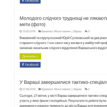
Facebook
Молодого слідчого труднощі не лякают
мети (фото)
10.05.2018
Кримінал
,
Міські новини | Вараш
0
Виважений та скрупульозний Юрій Суліковський за два роки 
старшого слідчого. І хоч свого часу вагався у майбутній про
зазначає начальник слідчого відділення Варашського відді
Детальніше »
Facebook
У Вараші завершилися тактико-спеціаль
27.04.2018
Кримінал
,
Міські новини | Вараш
2
Сьогодні, 27 квітня, у місті Вараш завершилися тактико-спец
участь у яких брали і поліцейські. Результати їх роботи бул
державного кордону прямують до міста Вараш для вчинення 