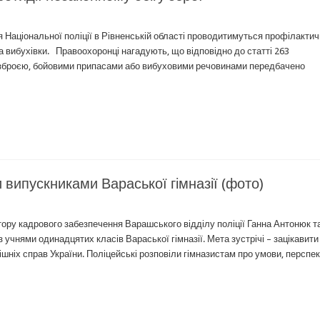
ня Національної поліції в Рівненській області проводитимуться профілактич
та вибухівки. Правоохоронці нагадують, що відповідно до статті 263
і зброєю, бойовими припасами або вибуховими речовинами передбачено
 випускниками Вараської гімназії (фото)
тору кадрового забезпечення Варашського відділу поліції Ганна Антонюк т
 учнями одинадцятих класів Вараської гімназії. Мета зустрічі – зацікавити
ішніх справ України. Поліцейські розповіли гімназистам про умови, перспе