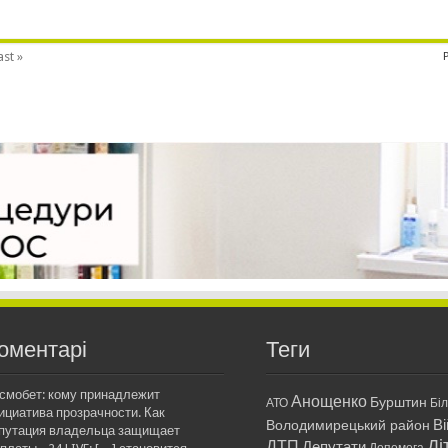
ast »
оментарі
Теги
смобет: кому принадлежит
Анощенко
Бурштин
АТО
Бі
ициатива прозрачности. Как
Ві
Володимирецький район
путация владельца защищает
Ді
ДТП
Депутати
Допомога