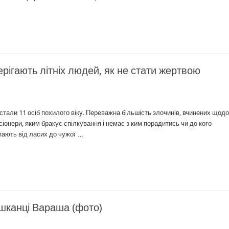
ерігають літніх людей, як не стати жертвою
тали 11 осіб похилого віку. Переважна більшість злочинів, вчинених щодо 
сіонери, яким бракує спілкування і немає з ким порадитись чи до кого
рпають від ласих до чужої …
ешканці Вараша (фото)