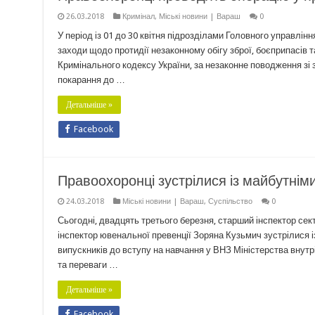
26.03.2018
Кримінал
,
Міські новини | Вараш
0
У період із 01 до 30 квітня підрозділами Головного управлін
заходи щодо протидії незаконному обігу зброї, боєприпасів 
Кримінального кодексу України, за незаконне поводження з
покарання до …
Детальніше »
Facebook
Правоохоронці зустрілися із майбутніми
24.03.2018
Міські новини | Вараш
,
Суспільство
0
Сьогодні, двадцять третього березня, старший інспектор сек
інспектор ювенальної превенції Зоряна Кузьмич зустрілися із
випускників до вступу на навчання у ВНЗ Міністерства внутр
та переваги …
Детальніше »
Facebook