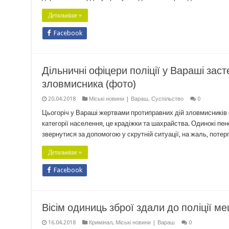
Детальніше »
Facebook
Дільничні офіцери поліції у Вараші заст
зловмисника (фото)
20.04.2018
Міські новини | Вараш
,
Суспільство
0
Цьогоріч у Вараші жертвами протиправних дій зловмисників с
категорії населення, це крадіжки та шахрайства. Одинокі пен
звернутися за допомогою у скрутній ситуації, на жаль, поте
Детальніше »
Facebook
Вісім одиниць зброї здали до поліції м
16.04.2018
Кримінал
,
Міські новини | Вараш
0