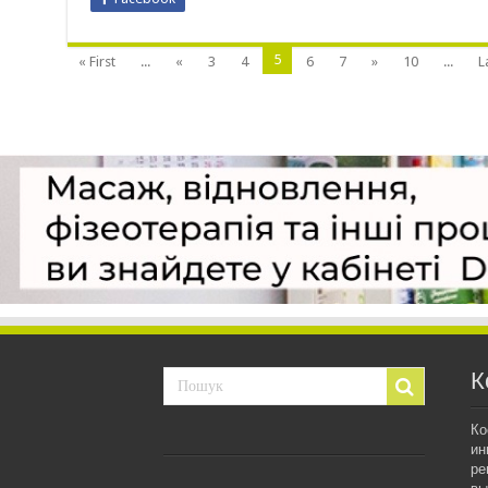
5
« First
...
«
3
4
6
7
»
10
...
L
К
Ко
ин
ре