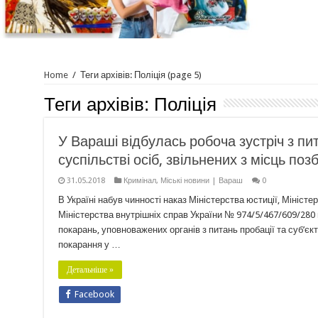
Home
/
Теги архівів: Поліція
(page 5)
Теги архівів:
Поліція
У Вараші відбулась робоча зустріч з п
суспільстві осіб, звільнених з місць по
31.05.2018
Кримінал
,
Міські новини | Вараш
0
В Україні набув чинності наказ Міністерства юстиції, Міністе
Міністерства внутрішніх справ України № 974/5/467/609/280
покарань, уповноважених органів з питань пробації та суб’єкт
покарання у …
Детальніше »
Facebook