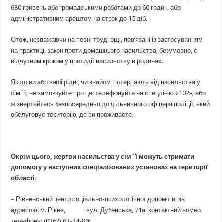
680 гривень або громадськими роботами до 60 годин, або
адміністративним арештом на строк до 15 діб.
Отож, незважаючи на певні труднощі, пов’язані із застосуванням
на практиці, закон проти домашнього насильства, безумовно, є
відчутним кроком у протидії насильству в родинах.
Якщо ви або ваші рідні, чи знайомі потерпають від насильства у
сім`ї, не замовчуйте про це: телефонуйте на спецлінію «102», або
ж звертайтесь безпосередньо до дільничного офіцера поліції, який
обслуговує територію, де ви проживаєте.
Окрім цього, жертви насильства у сім`ї можуть отримати
допомогу у наступних спеціалізованих установах на території
області:
– Рівненський центр соціально-психологічної допомоги, за
адресою: м. Рівне, вул. Дубенська, 71а, контактний номер
телефону: (0362) 63-24-89;