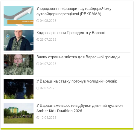
Упередження «фаворит-аутсайдер».Чому
аутсайдери переоцінені (РЕКЛАМА)
04.08.2026
Кадрові рішення Президента у Вараші
23.07.2026
Знову страшна звістка для Вараської громади
04.07.2026
У Вараші на ставку потонув молодий чоловік
02.07.2026
У Вараші вже вшосте відбувся дитячий дуатлон
Amber Kids Duathlon 2026
10.06.2026