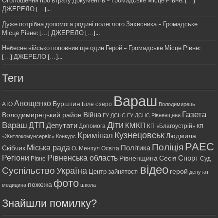
Оголошення про втрату документів – Громадське Місце Рівне: […]
ДЖЕРЕЛО […]...
Дуже потрібна допомога родині полеглого Захисника – Громадське
Місце Рівне: […] ДЖЕРЕЛО […]...
Небесне військо поповнив ще один Герой – Громадське Місце Рівне:
[…] ДЖЕРЕЛО […]...
Теги
Вараш
Анощенко
Бурштин
АТО
Біле озеро
Володимирець
Газета
Війна
Володимирецький район
ГУ ДСНС
ГУ ДСНС Рівненщини
Діти
Вараш
ДТП
Депутати
КМКП
Допомога
КП «Благоустрій»
КП
Кримінал
Кузнецовськ
Людмила
«Житлокомунсервіс»
Конкурс
РАЕС
Поліція
Міська рада
Політика
Скібчик
О. Мензул
Освіта
Регіони
Рівненська область
Спорт
Рівненщина
Сесія
Рівне
Суд
відео
Суспільство
Україна
герой
Центр зайнятості
депутат
фото
пожежа
медицина
школа
Знайшли помилку?