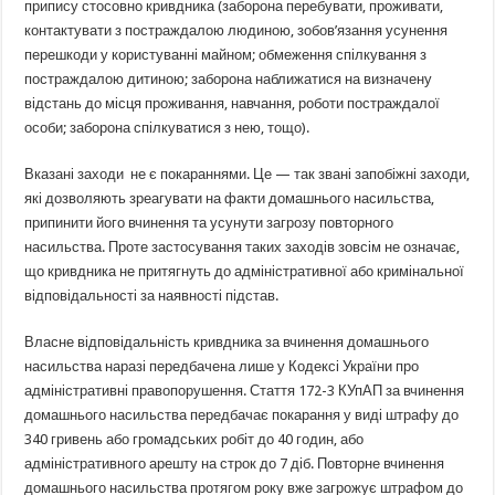
припису стосовно кривдника (заборона перебувати, проживати,
контактувати з постраждалою людиною, зобов’язання усунення
перешкоди у користуванні майном; обмеження спілкування з
постраждалою дитиною; заборона наближатися на визначену
відстань до місця проживання, навчання, роботи постраждалої
особи; заборона спілкуватися з нею, тощо).
Вказані заходи не є покараннями. Це — так звані запобіжні заходи,
які дозволяють зреагувати на факти домашнього насильства,
припинити його вчинення та усунути загрозу повторного
насильства. Проте застосування таких заходів зовсім не означає,
що кривдника не притягнуть до адміністративної або кримінальної
відповідальності за наявності підстав.
Власне відповідальність кривдника за вчинення домашнього
насильства наразі передбачена лише у Кодексі України про
адміністративні правопорушення. Стаття 172-3 КУпАП за вчинення
домашнього насильства передбачає покарання у виді штрафу до
340 гривень або громадських робіт до 40 годин, або
адміністративного арешту на строк до 7 діб. Повторне вчинення
домашнього насильства протягом року вже загрожує штрафом до