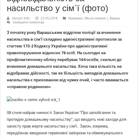
насильство у сім`ї (фото)
Varash Info
23.05.2018
Кримінал
,
Міські новини | Вараш
Залишити коментар
З початку року Варашським відділом поліції за вчинення
насильства в сім’ї складено адміністративні протоколи за
статтею 173-2 Кодексу України про адміністративні
правопорушення відносно 76 осіб. На сьогодні на
профілактичному обліку перебуває 164 особи, схильні до
вчинення домашнього насильства. Хоча така кількість не
відображає дійсності, так як більшість випадків домашнього
насильства є прихованою від чужих очей, і часто вважається
«справою родинною».
08 січня набрав чинності Закон України “Про запобігання та
протидію домашньому насильству”, що вводить нові заходи для
захисту прав жертв насильства у сім’ї. Закон, зокрема,
передбачає введення термінової заборони та обмежувального