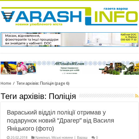
Home
/
Теги архівів: Поліція
(page 6)
Теги архівів:
Поліція
Вараський відділ поліції отримав у
подарунок новий “Драгер” від Василя
Яніцького (фото)
20.02.2018
Кримінал
,
Міські новини | Вараш
0