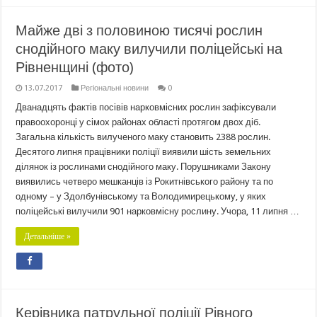
Майже дві з половиною тисячі рослин
снодійного маку вилучили поліцейські на
Рівненщині (фото)
13.07.2017
Регіональні новини
0
Дванадцять фактів посівів нарковмісних рослин зафіксували
правоохоронці у сімох районах області протягом двох діб.
Загальна кількість вилученого маку становить 2388 рослин.
Десятого липня працівники поліції виявили шість земельних
ділянок із рослинами снодійного маку. Порушниками Закону
виявились четверо мешканців із Рокитнівського району та по
одному – у Здолбунівському та Володимирецькому, у яких
поліцейські вилучили 901 нарковмісну рослину. Учора, 11 липня …
Детальніше »
Керівника патрульної поліції Рівного