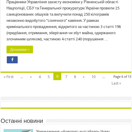
Працівники Управління захисту економіки у Рівненській області
Нацполіції, СБУ та Генеральної прокуратури України провели 25
санкціонованих обшуків та вилучили понад 250 кілограмів
незаконно видобутого “сонячного” каміння. У рамках
кримінального провадження, відкритого за частиною 3 статті 198
(придбання, отримання, зберігання чи збут майна, одержаного
злочинним шляхом), частиною 4 статті 240 (порушення …
Детальніше »
6
« First
...
«
4
5
7
8
»
10
...
Page 6 of 13
Last »
Останні новини
Упередження «фаворит-аутсайдер».Чому