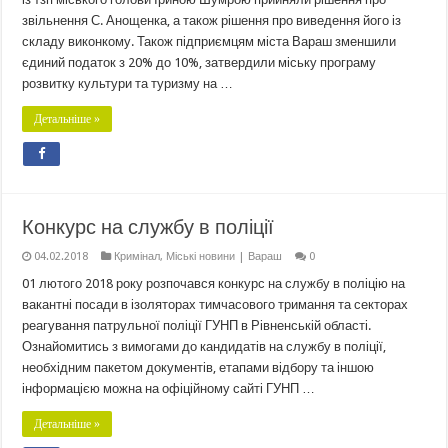
звільнення С. Анощенка, а також рішення про виведення його із
складу виконкому. Також підприємцям міста Вараш зменшили
єдиний податок з 20% до 10%, затвердили міську програму
розвитку культури та туризму на …
Детальніше »
Конкурс на службу в поліції
04.02.2018
Кримінал
,
Міські новини | Вараш
0
01 лютого 2018 року розпочався конкурс на службу в поліцію на
вакантні посади в ізоляторах тимчасового тримання та секторах
реагування патрульної поліції ГУНП в Рівненській області.
Ознайомитись з вимогами до кандидатів на службу в поліції,
необхідним пакетом документів, етапами відбору та іншою
інформацією можна на офіційному сайті ГУНП …
Детальніше »