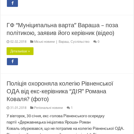
ГФ “Муніципальна варта” Вараша – поза
політикою, заявив його керівник (відео)
02.02.2018
Міські новини | Вараш
,
Суспільство
0
Детальніше »
Поліція охороняла колегію Рівненської
ОДА від екс-керівника “ДІЯ” Романа
Коваля? (фото)
31.01.2018
Регіональні новини
1
У вівторок, 30 січня, екс-голова Рівненського осередку
партії «Державницька ініціатива Яроша» Роман
Коваль обурювався, що не потрапив на колегію Рівненської ОДА.