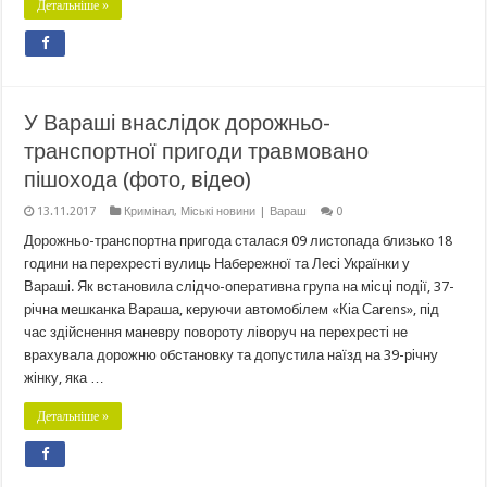
Детальніше »
У Вараші внаслідок дорожньо-
транспортної пригоди травмовано
пішохода (фото, відео)
13.11.2017
Кримінал
,
Міські новини | Вараш
0
Дорожньо-транспортна пригода сталася 09 листопада близько 18
години на перехресті вулиць Набережної та Лесі Українки у
Вараші. Як встановила слідчо-оперативна група на місці події, 37-
річна мешканка Вараша, керуючи автомобілем «Кіа Саrens», під
час здійснення маневру повороту ліворуч на перехресті не
врахувала дорожню обстановку та допустила наїзд на 39-річну
жінку, яка …
Детальніше »