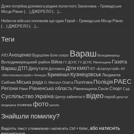
Дуже потрібна допомога родині полеглого Захисника – Громадське
Місце Рівне: […] ДЖЕРЕЛО […]...
Небесне військо поповнив ще один Герой – Громадське Місце Рівне:
[…] ДЖЕРЕЛО […]...
Теги
Вараш
Анощенко
Бурштин
АТО
Біле озеро
Володимирець
Газета
Війна
Володимирецький район
ГУ ДСНС
ГУ ДСНС Рівненщини
Діти
Вараш
ДТП
Депутати
КМКП
Допомога
КП «Благоустрій»
КП
Кримінал
Кузнецовськ
Людмила
«Житлокомунсервіс»
Конкурс
РАЕС
Поліція
Міська рада
Політика
Скібчик
О. Мензул
Освіта
Регіони
Рівненська область
Спорт
Рівненщина
Сесія
Рівне
Суд
відео
Суспільство
Україна
герой
Центр зайнятості
депутат
фото
пожежа
медицина
школа
Знайшли помилку?
або натисніть
Виділіть текст з помилкою і натисніть Ctrl + Enter,
посилання