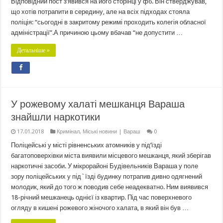
Відповідний пост з’явився на його сторінці у фб. Він стверджував,
що хотів потрапити в середину, але на всіх підходах стояла
поліція: “сьогодні в закритому режимі проходить колегія обласної
адміністрації”.А причиною цьому вбачав “не допустити …
Детальніше »
У рожевому халаті мешканця Вараша
знайшли наркотики
17.01.2018
Кримінал
,
Міські новини | Вараш
0
Поліцейські у місті рівненських атомників у під’їзді
багатоповерхівки міста виявили місцевого мешканця, який зберігав
наркотичні засоби. У мікрорайоні Будівельників Вараша у поле
зору поліцейських у під`їзді будинку потрапив дивно одягнений
молодик, який до того ж поводив себе неадекватно. Ним виявився
18-річний мешканець однієї із квартир. Під час поверхневого
огляду в кишені рожевого жіночого халата, в який він був …