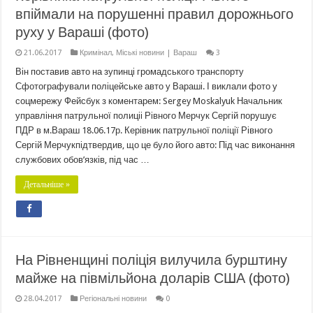
впіймали на порушенні правил дорожнього
руху у Вараші (фото)
21.06.2017
Кримінал
,
Міські новини | Вараш
3
Він поставив авто на зупинці громадського транспорту
Сфотографували поліцейське авто у Вараші. І виклали фото у
соцмережу Фейсбук з коментарем: Sergey Moskalyuk Начальник
управління патрульної полиціі Рівного Мерчук Сергій порушує
ПДР в м.Вараш 18.06.17р. Керівник патрульної поліції Рівного
Сергій Мерчукпідтвердив, що це було його авто: Під час виконання
службових обов’язків, під час …
Детальніше »
На Рівненщині поліція вилучила бурштину
майже на півмільйона доларів США (фото)
28.04.2017
Регіональні новини
0