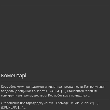
Коментарі
Космобет: кому принадлежит инициатива прозрачности. Как репутация
владельца защищает выплаты - 24 LIVE: […] становится главным
конкурентным преимуществом. Космобет кому принадлеж...
Оголошення про втрату документів – Громадське Місце Рівне: […]
ДЖЕРЕЛО […]...