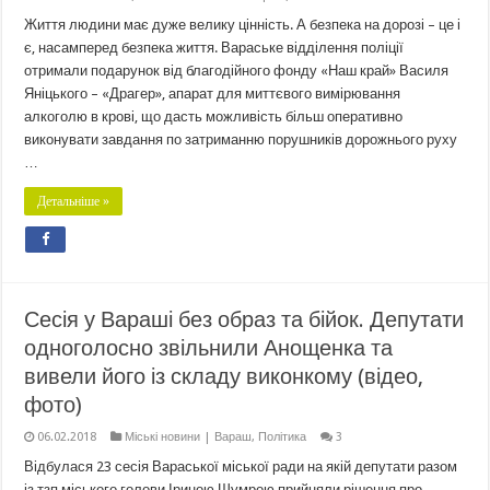
Життя людини має дуже велику цінність. А безпека на дорозі – це і
є, насамперед безпека життя. Вараське відділення поліції
отримали подарунок від благодійного фонду «Наш край» Василя
Яніцького – «Драгер», апарат для миттєвого вимірювання
алкоголю в крові, що дасть можливість більш оперативно
виконувати завдання по затриманню порушників дорожнього руху
…
Детальніше »
Сесія у Вараші без образ та бійок. Депутати
одноголосно звільнили Анощенка та
вивели його із складу виконкому (відео,
фото)
06.02.2018
Міські новини | Вараш
,
Політика
3
Відбулася 23 сесія Вараської міської ради на якій депутати разом
із тзп міського голови Іриною Шумрою прийняли рішення про