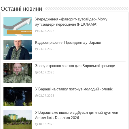
Останні новини
Упередження «фаворит-аутсайдер».Чому
аутсайдери переоцінені (РЕКЛАМА)
04.08.2026
Кадрові рішення Президента у Вараші
23.07.2026
Знову страшна звістка для Вараської громади
04.07.2026
У Вараші на ставку потонув молодий чоловік
02.07.2026
У Вараші вже вшосте відбувся дитячий дуатлон
Amber Kids Duathlon 2026
10.06.2026