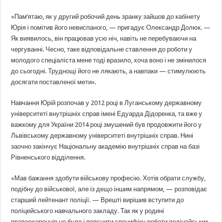
«Пам’ятаю, як у другий робочий день зранку зайшов до кабінету
Юрія і помітив його невиспаного, — пригадує Олександр Долюк. —
Як виявилось, він працював усю ніч, навіть не перебуваючи на
чергуванні. Чесно, таке відповідальне ставлення до роботи у
молодого спеціаліста мене тоді вразило, хоча воно і не змінилося
до сьогодні. Труднощі його не лякають, а навпаки — стимулюють
досягати поставленої мети».
Навчання Юрій розпочав у 2012 році в Луганському державному
університеті внутрішніх справ імені Едуарда Дідоренка, та вже у
важкому для України 2014 році змушений був продовжити його у
Львівському державному університеті внутрішніх справ. Нині
заочно закінчує Національну академію внутрішніх справ на базі
Рівненського відділення.
«Мав бажання здобути військову професію. Хотів обрати службу,
подібну до військової, але із дещо іншим напрямом, — розповідає
старший лейтенант поліції. — Врешті вирішив вступити до
поліцейського навчального закладу. Так як у родині
правоохоронців не було і пояснити специфіку роботи поліцейських