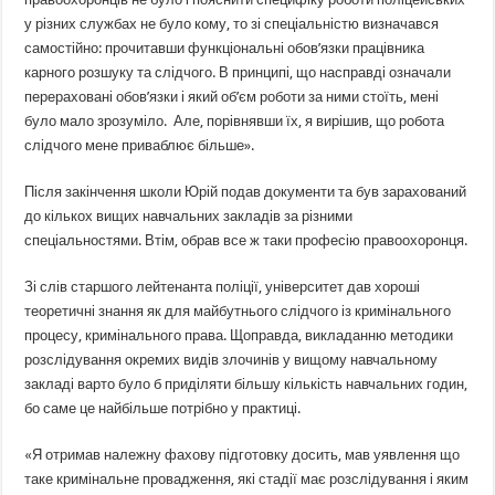
у різних службах не було кому, то зі спеціальністю визначався
самостійно: прочитавши функціональні обов’язки працівника
карного розшуку та слідчого. В принципі, що насправді означали
перераховані обов’язки і який об’єм роботи за ними стоїть, мені
було мало зрозуміло. Але, порівнявши їх, я вирішив, що робота
слідчого мене приваблює більше».
Після закінчення школи Юрій подав документи та був зарахований
до кількох вищих навчальних закладів за різними
спеціальностями. Втім, обрав все ж таки професію правоохоронця.
Зі слів старшого лейтенанта поліції, університет дав хороші
теоретичні знання як для майбутнього слідчого із кримінального
процесу, кримінального права. Щоправда, викладанню методики
розслідування окремих видів злочинів у вищому навчальному
закладі варто було б приділяти більшу кількість навчальних годин,
бо саме це найбільше потрібно у практиці.
«Я отримав належну фахову підготовку досить, мав уявлення що
таке кримінальне провадження, які стадії має розслідування і яким