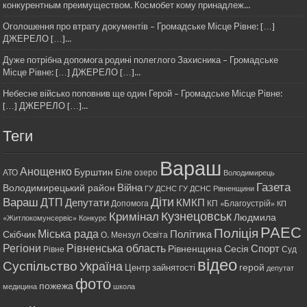
конкурентным преимуществом. Космобет кому принадлеж...
Оголошення про втрату документів – Громадське Місце Рівне: […]
ДЖЕРЕЛО […]...
Дуже потрібна допомога родині полеглого Захисника – Громадське
Місце Рівне: […] ДЖЕРЕЛО […]...
Небесне військо поповнив ще один Герой – Громадське Місце Рівне:
[…] ДЖЕРЕЛО […]...
Теги
Вараш
Анощенко
Бурштин
АТО
Біле озеро
Володимирець
Газета
Війна
Володимирецький район
ГУ ДСНС
ГУ ДСНС Рівненщини
Діти
Вараш
ДТП
Депутати
КМКП
Допомога
КП «Благоустрій»
КП
Кримінал
Кузнецовськ
Людмила
«Житлокомунсервіс»
Конкурс
РАЕС
Поліція
Міська рада
Політика
Скібчик
О. Мензул
Освіта
Регіони
Рівненська область
Спорт
Рівненщина
Сесія
Рівне
Суд
відео
Суспільство
Україна
герой
Центр зайнятості
депутат
фото
пожежа
медицина
школа