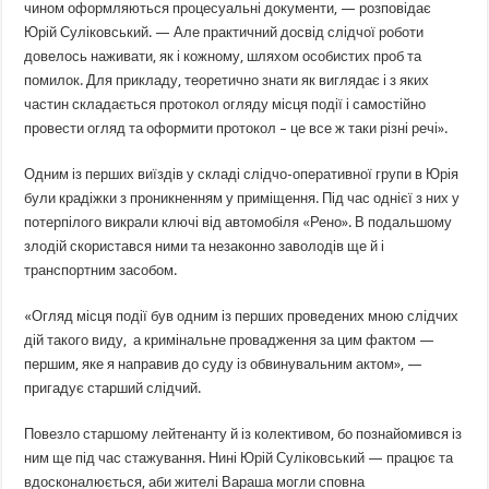
чином оформляються процесуальні документи, — розповідає
Юрій Суліковський. — Але практичний досвід слідчої роботи
довелось наживати, як і кожному, шляхом особистих проб та
помилок. Для прикладу, теоретично знати як виглядає і з яких
частин складається протокол огляду місця події і самостійно
провести огляд та оформити протокол – це все ж таки різні речі».
Одним із перших виїздів у складі слідчо-оперативної групи в Юрія
були крадіжки з проникненням у приміщення. Під час однієї з них у
потерпілого викрали ключі від автомобіля «Рено». В подальшому
злодій скористався ними та незаконно заволодів ще й і
транспортним засобом.
«Огляд місця події був одним із перших проведених мною слідчих
дій такого виду, а кримінальне провадження за цим фактом —
першим, яке я направив до суду із обвинувальним актом», —
пригадує старший слідчий.
Повезло старшому лейтенанту й із колективом, бо познайомився із
ним ще під час стажування. Нині Юрій Суліковський — працює та
вдосконалюється, аби жителі Вараша могли сповна