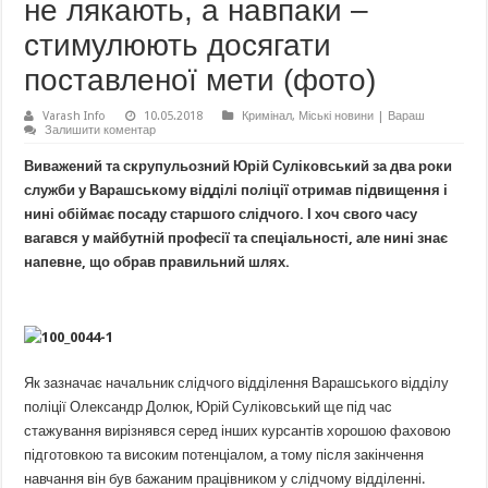
не лякають, а навпаки –
стимулюють досягати
поставленої мети (фото)
Varash Info
10.05.2018
Кримінал
,
Міські новини | Вараш
Залишити коментар
Виважений та скрупульозний Юрій Суліковський за два роки
служби у Варашському відділі поліції отримав підвищення і
нині обіймає посаду старшого слідчого. І хоч свого часу
вагався у майбутній професії та спеціальності, але нині знає
напевне, що обрав правильний шлях.
Як зазначає начальник слідчого відділення Варашського відділу
поліції Олександр Долюк, Юрій Суліковський ще під час
стажування вирізнявся серед інших курсантів хорошою фаховою
підготовкою та високим потенціалом, а тому після закінчення
навчання він був бажаним працівником у слідчому відділенні.