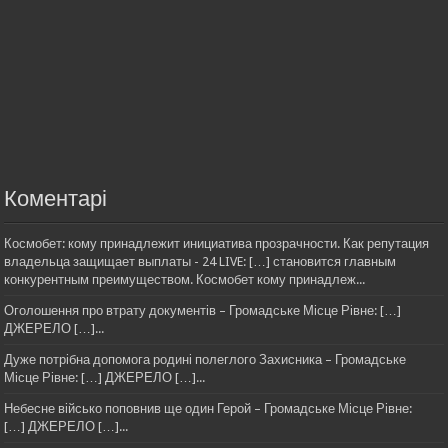
Коментарі
Космобет: кому принадлежит инициатива прозрачности. Как репутация
владельца защищает выплаты - 24 LIVE: […] становится главным
конкурентным преимуществом. Космобет кому принадлеж...
Оголошення про втрату документів – Громадське Місце Рівне: […]
ДЖЕРЕЛО […]...
Дуже потрібна допомога родині полеглого Захисника – Громадське
Місце Рівне: […] ДЖЕРЕЛО […]...
Небесне військо поповнив ще один Герой – Громадське Місце Рівне:
[…] ДЖЕРЕЛО […]...