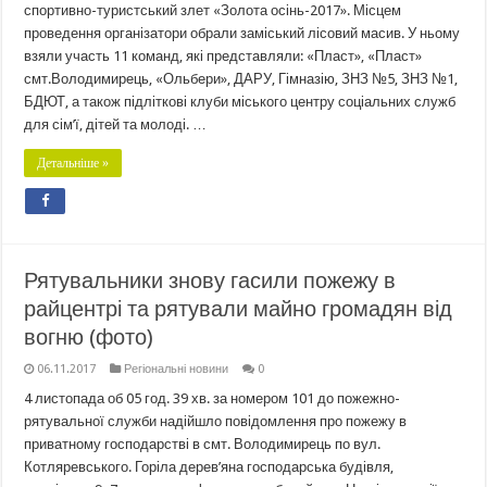
спортивно-туристський злет «Золота осінь-2017». Місцем
проведення організатори обрали заміський лісовий масив. У ньому
взяли участь 11 команд, які представляли: «Пласт», «Пласт»
смт.Володимирець, «Ольбери», ДАРУ, Гімназію, ЗНЗ №5, ЗНЗ №1,
БДЮТ, а також підліткові клуби міського центру соціальних служб
для сім’ї, дітей та молоді. …
Детальніше »
Рятувальники знову гасили пожежу в
райцентрі та рятували майно громадян від
вогню (фото)
06.11.2017
Регіональні новини
0
4 листопада об 05 год. 39 хв. за номером 101 до пожежно-
рятувальної служби надійшло повідомлення про пожежу в
приватному господарстві в смт. Володимирець по вул.
Котляревського. Горіла дерев’яна господарська будівля,