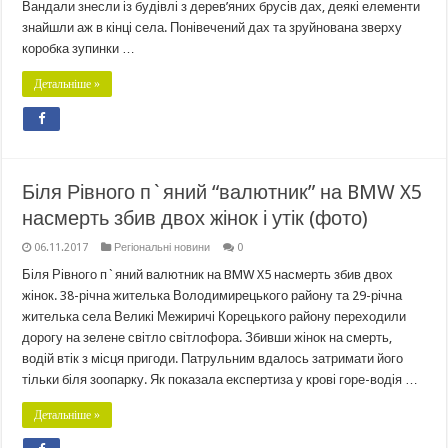
Вандали знесли із будівлі з дерев’яних брусів дах, деякі елементи
знайшли аж в кінці села. Понівечений дах та зруйнована зверху
коробка зупинки …
Детальніше »
Біля Рівного п`яний “валютник” на BMW X5
насмерть збив двох жінок і утік (фото)
06.11.2017
Регіональні новини
0
Біля Рівного п`яний валютник на BMW X5 насмерть збив двох
жінок. 38-річна жителька Володимирецького району та 29-річна
жителька села Великі Межиричі Корецького району переходили
дорогу на зелене світло світлофора. Збивши жінок на смерть,
водій втік з місця пригоди. Патрульним вдалось затримати його
тільки біля зоопарку. Як показала експертиза у крові горе-водія …
Детальніше »