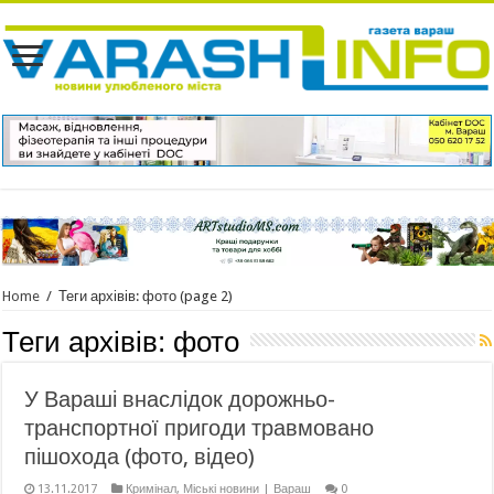
Home
/
Теги архівів: фото
(page 2)
Теги архівів:
фото
У Вараші внаслідок дорожньо-
транспортної пригоди травмовано
пішохода (фото, відео)
13.11.2017
Кримінал
,
Міські новини | Вараш
0