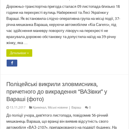
Дорожньо-транспортна пригода сталася 09 листопада близько 18
години на перехресті вулиць Набережної та Лесі Українки у
Вараші. Як встановила слідчо-оперативна група на місці події, 37-
річна мешканка Вараша, керуючи автомобілем «Кіа Саrens», під
час здійснення маневру повороту ліворуч на перехресті не
врахувала дорожню обстановку та допустила наїзд на 39-річну
жінку, яка …
Детальніше »
Поліцейські викрили зловмисника,
причетного до викрадення “ВАЗівки” у
Вараші (фото)
13.11.2017
Кримінал
,
Міські новини | Вараш
0
До поліції учора, дев’ятого листопада, повідомив 56-річний
мешканець Вараша, що вранці він виявив відсутність свого
автомобіля «ВАЗ-2107», припаркованого на подвір’ї будинку. На