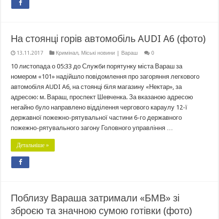
На стоянці горів автомобіль AUDI A6 (фото)
13.11.2017
Кримінал
,
Міські новини | Вараш
0
10 листопада о 05:33 до Служби порятунку міста Вараш за
номером «101» надійшло повідомлення про загоряння легкового
автомобіля AUDI A6, на стоянці біля магазину «Нектар», за
адресою: м. Вараш, проспект Шевченка. За вказаною адресою
негайно було направлено відділення чергового караулу 12-ї
державної пожежно-рятувальної частини 6-го державного
пожежно-рятувального загону Головного управління …
Детальніше »
Поблизу Вараша затримали «БМВ» зі
зброєю та значною сумою готівки (фото)