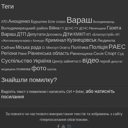
Теги
Вараш
Анощенко
Бурштин
АТО
Біле озеро
Володимирець
Газета
Війна
Володимирецький район
ГУ ДСНС
ГУ ДСНС Рівненщини
Діти
Вараш
ДТП
Депутати
КМКП
Допомога
КП «Благоустрій»
КП
Кримінал
Кузнецовськ
Людмила
«Житлокомунсервіс»
Конкурс
РАЕС
Поліція
Міська рада
Політика
Скібчик
О. Мензул
Освіта
Регіони
Рівненська область
Спорт
Рівненщина
Сесія
Рівне
Суд
відео
Суспільство
Україна
герой
Центр зайнятості
депутат
фото
пожежа
медицина
школа
Знайшли помилку?
або натисніть
Виділіть текст з помилкою і натисніть Ctrl + Enter,
посилання
За повного чи часткового використання текстів та зображень з сайту
гіперпосилання обов'язкове.