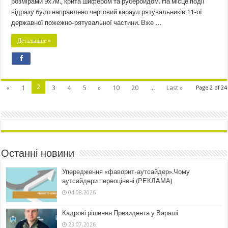
розмірами 9х7м., крита шифером та руберойдом. На місце події
відразу було направлено черговий караул рятувальників 11-ої
державної пожежно-рятувальної частини. Вже …
Детальніше »
2
«
1
3
4
5
»
10
20
...
Last »
Page 2 of 24
Останні новини
Упередження «фаворит-аутсайдер».Чому
аутсайдери переоцінені (РЕКЛАМА)
04.08.2026
Кадрові рішення Президента у Вараші
23.07.2026