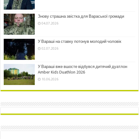
Знову страшна звістка для Вараської громади
04.07.2026
У Вараші на ставку потонув молодий чоловік
02.07.2026
У Вараші вже вшосте відбувся дитячий дуатлон
Amber Kids Duathlon 2026
10.06.2026