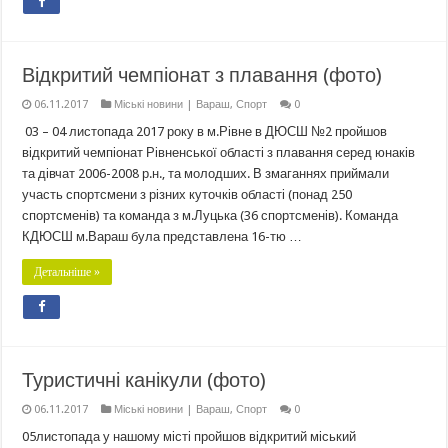
Відкритий чемпіонат з плавання (фото)
06.11.2017
Міські новини | Вараш
,
Спорт
0
03 – 04 листопада 2017 року в м.Рівне в ДЮСШ №2 пройшов
відкритий чемпіонат Рівненської області з плавання серед юнаків
та дівчат 2006-2008 р.н., та молодших. В змаганнях приймали
участь спортсмени з різних куточків області (понад 250
спортсменів) та команда з м.Луцька (36 спортсменів). Команда
КДЮСШ м.Вараш була представлена 16-тю …
Детальніше »
Туристичні канікули (фото)
06.11.2017
Міські новини | Вараш
,
Спорт
0
05листопада у нашому місті пройшов відкритий міський