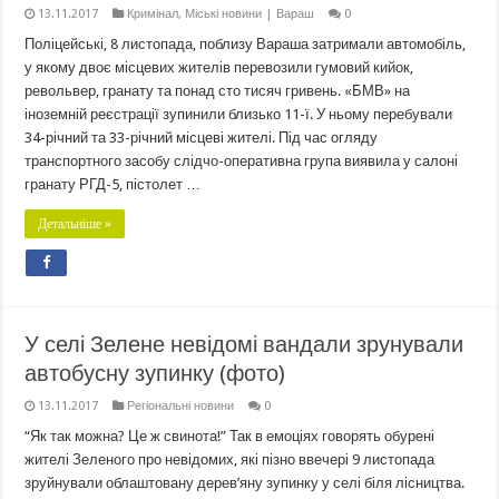
13.11.2017
Кримінал
,
Міські новини | Вараш
0
Поліцейські, 8 листопада, поблизу Вараша затримали автомобіль,
у якому двоє місцевих жителів перевозили гумовий кийок,
револьвер, гранату та понад сто тисяч гривень. «БМВ» на
іноземній реєстрації зупинили близько 11-ї. У ньому перебували
34-річний та 33-річний місцеві жителі. Під час огляду
транспортного засобу слідчо-оперативна група виявила у салоні
гранату РГД-5, пістолет …
Детальніше »
У селі Зелене невідомі вандали зрунували
автобусну зупинку (фото)
13.11.2017
Регіональні новини
0
“Як так можна? Це ж свинота!” Так в емоціях говорять обурені
жителі Зеленого про невідомих, які пізно ввечері 9 листопада
зруйнували облаштовану дерев’яну зупинку у селі біля лісництва.