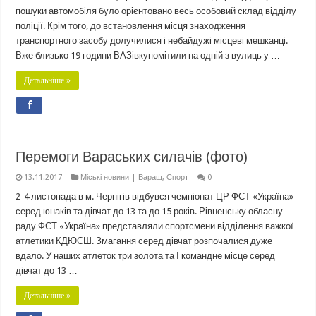
пошуки автомобіля було орієнтовано весь особовий склад відділу
поліції. Крім того, до встановлення місця знаходження
транспортного засобу долучилися і небайдужі місцеві мешканці.
Вже близько 19 години ВАЗівкупомітили на одній з вулиць у …
Детальніше »
Перемоги Вараських силачів (фото)
13.11.2017
Міські новини | Вараш
,
Спорт
0
2-4 листопада в м. Чернігів відбувся чемпіонат ЦР ФСТ «Україна»
серед юнаків та дівчат до 13 та до 15 років. Рівненську обласну
раду ФСТ «Україна» представляли спортсмени відділення важкої
атлетики КДЮСШ. Змагання серед дівчат розпочалися дуже
вдало. У наших атлеток три золота та І командне місце серед
дівчат до 13 …
Детальніше »