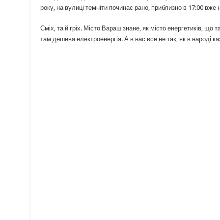
року, на вулиці темніти починає рано, приблизно в 17:00 вже н
Сміх, та й гріх. Місто Вараш знане, як місто енергетиків, що т
там дешева електроенергія. А в нас все не так, як в народі ка