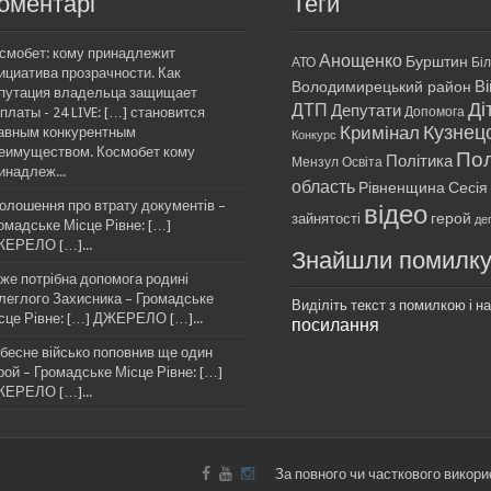
оментарі
Теги
смобет: кому принадлежит
Анощенко
Бурштин
АТО
Бі
ициатива прозрачности. Как
Ві
Володимирецький район
путация владельца защищает
Ді
ДТП
Депутати
платы - 24 LIVE: […] становится
Допомога
Кримінал
Кузнец
авным конкурентным
Конкурс
еимуществом. Космобет кому
Пол
Політика
Мензул
Освіта
инадлеж...
область
Рівненщина
Сесія
олошення про втрату документів –
відео
герой
зайнятості
де
омадське Місце Рівне: […]
ЕРЕЛО […]...
Знайшли помилк
же потрібна допомога родині
леглого Захисника – Громадське
Виділіть текст з помилкою і нат
сце Рівне: […] ДЖЕРЕЛО […]...
посилання
бесне військо поповнив ще один
рой – Громадське Місце Рівне: […]
ЕРЕЛО […]...
За повного чи часткового викори