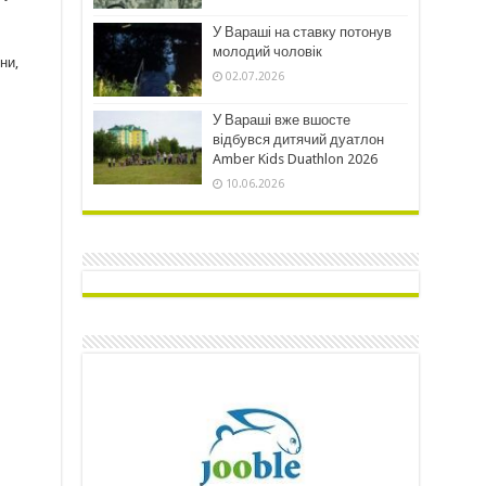
У Вараші на ставку потонув
молодий чоловік
ни,
02.07.2026
У Вараші вже вшосте
відбувся дитячий дуатлон
Amber Kids Duathlon 2026
10.06.2026