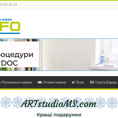
3 031 25 54
Регіональні новини
Атомні новини
Блог
Газета Вараш