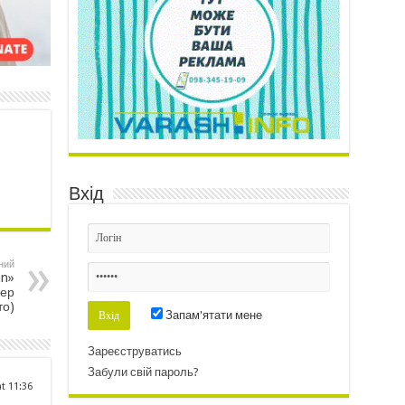
Вхід
ний
an»
цер
то)
Запам'ятати мене
Зареєструватись
Забули свій пароль?
at 11:36