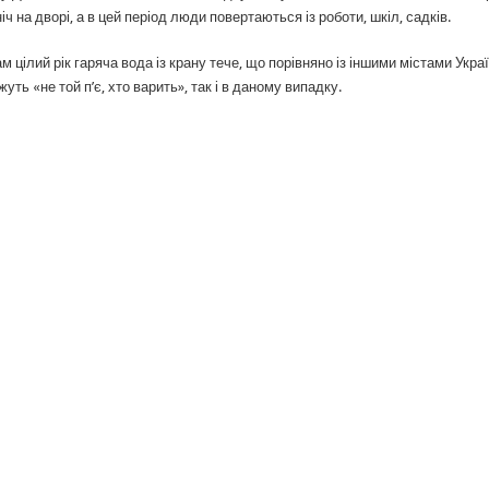
іч на дворі, а в цей період люди повертаються із роботи, шкіл, садків.
ам цілий рік гаряча вода із крану тече, що порівняно із іншими містами Украї
жуть «не той п’є, хто варить», так і в даному випадку.