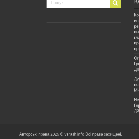
К
Ко
ин
ре
вы
гл
пр
пр
Ог
Гр
ДЖ
Ду
по
Мі
Не
Ге
ДЖ
Авторські права 2026 © varash.info Всі права захищені.