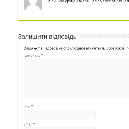
не пишите ерунды вчера шёл по алее от гимназ
Залишити відповідь
Ваша e-mail адреса не оприлюднюватиметься.
Обов’язкові 
Коментар
*
Ім'я
*
Email
*