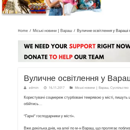
Home
/
Міські новини | Вараш
/
Вуличне освітлення у Вараші
Вуличне освітлення у Вара
admin
16.11.2017
Міські новини | Вараш
,
Суспільство
Користувачі соцмереж стурбовані темрявою у місті, пишуть щ
обійтись…
“Гарні” господарники у місті».
Вже декілька днів, на алеї по м-н Вараш, що пролягає побли