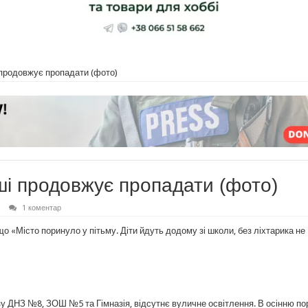
 продовжує пропадати (фото)
ші продовжує пропадати (фото)
1 коментар
о «Місто поринуло у пітьму. Діти йдуть додому зі школи, без ліхтарика не
зу ДНЗ №8, ЗОШ №5 та Гімназія, відсутнє вуличне освітлення. В осінню по