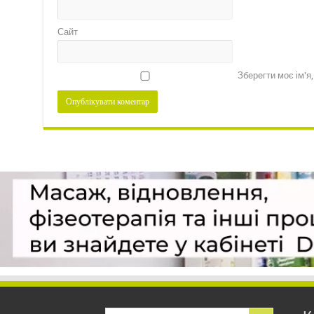
Сайт
Зберегти моє ім'я