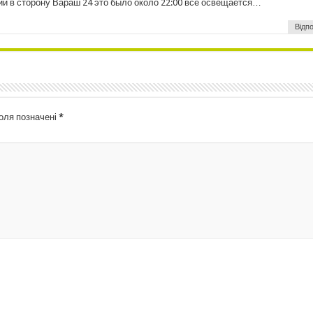
ии в сторону Вараш 24 это было около 22:00 все освещается…
Відпо
поля позначені
*