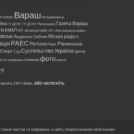
Вараш
ле озеро
Володимирець
Газета Вараш
йна
ГУ ДСНС
ГУ ДСНС Рівненщини
ти
КМКП
КП «Благоустрій»
КП «Житлокомунсервіс»
овськ
Міська рада
Людмила Скібчик
О.
РАЕС
іція
Регіони
Рівненська
Рівне
Суспільство
Україна
Спорт
Центр
Суд
фото
пожежа
путат
медицина
школа
у?
або натисніть
исніть Ctrl + Enter,
стання текстів та зображень з сайту гіперпосилання обов'язкове.