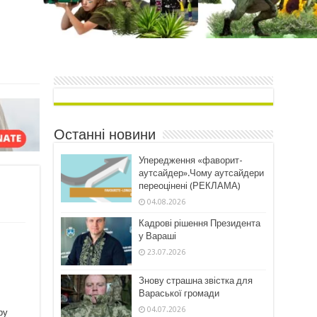
Останні новини
Упередження «фаворит-
аутсайдер».Чому аутсайдери
переоцінені (РЕКЛАМА)
04.08.2026
Кадрові рішення Президента
у Вараші
23.07.2026
Знову страшна звістка для
Вараської громади
04.07.2026
ру