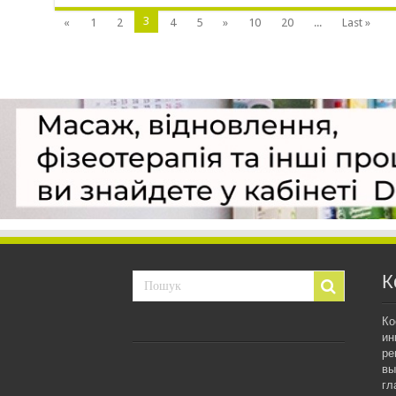
3
«
1
2
4
5
»
10
20
...
Last »
К
Ко
ин
ре
вы
гл