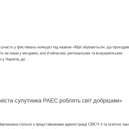
а участь у фестиваль-конкурсі під назвою «Мрії збуваються», що проходив
часть не лише у місцевих, але й обласних, регіональних та всеукраїнських
 у Чернігів, де …
міста-супутника РАЕС роблять світ добрішим»
авлишина спільно з представниками адміністрації СМСЧ-3 та освітніх зак