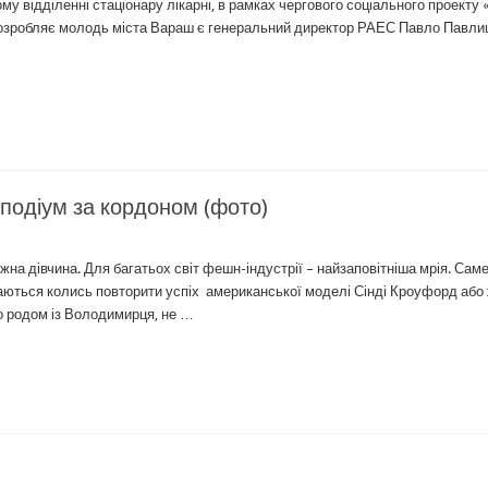
ому відділенні стаціонару лікарні, в рамках чергового соціального проекту 
кі розробляє молодь міста Вараш є генеральний директор РАЕС Павло Павли
подіум за кордоном (фото)
жна дівчина. Для багатьох світ фешн-індустрії – найзаповітніша мрія. Сам
діваються колись повторити успіх американської моделі Сінді Кроуфорд або
що родом із Володимирця, не …