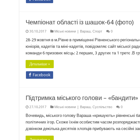
Чемпіонат області із шашок-64 (фото)
30.10.2017
Міські новини | Вараш
,
Спорт
0
28-29 жовтня в м.Рівне в приміщенні Рівненського регіональ
юніорів, кадетів та міні-кадетів, повідомляє сайт міської 
команди 6 призових місць: 2 перших, 3 других та 1 третє .В гр
Детальніше »
Facebook
Підтримка міського голови – «бандити» 
27.10.2017
Міські новини | Вараш
,
Суспільство
0
Вочевидь, міського голову Вараша «кришують» рівненські бан
політичних ігор. Схоже їхнім особистим часом розпоряджаєть
дзвінком декілька десятків хлопців прибувають на сесійні з
Детальніше »