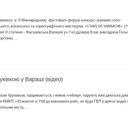
еремогу в ІІ Міжнародному фестивалі-форум-конкурсі окремих соло-
льного, вокального та хореографічного мистецтва «STARS OF YAREMCHE» (1
ат ІІ ступеня – Фасішевська Валерія уч.7 кл.(домра) Клас викладача Голь
ргіївна …
ківкою у Вараші (відео)
ькою бруківкою, прориваються, і немов «гейзер», парують вже декілька днів
я КМКП: «30 жовтня із 7:00 до виконання робіт, не буде ГВП (гарячої води) і
чільник міста, …