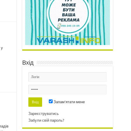
 у
Вхід
Запам'ятати мене
Зареєструватись
Забули свій пароль?
ладів