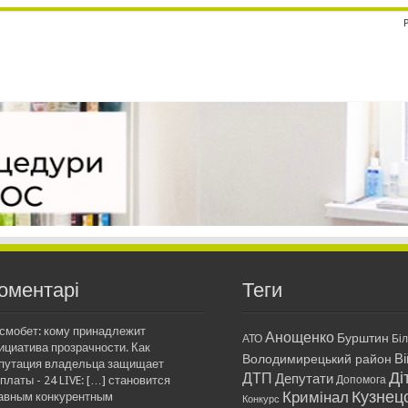
оментарі
Теги
смобет: кому принадлежит
Анощенко
Бурштин
АТО
Бі
ициатива прозрачности. Как
Ві
Володимирецький район
путация владельца защищает
Ді
ДТП
Депутати
платы - 24 LIVE: […] становится
Допомога
Кримінал
Кузнец
авным конкурентным
Конкурс