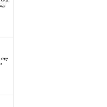
«Казка
шин.
е тому
 ж