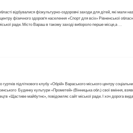
області відбувалися фізкультурно-оздоровчі заходи для дітей, які мали на
центру фізичного здоров’я населення «Спорт для всіх» Рівненської обласн
міської ради. Місто Вараш в такому заході вибороло перше місце,а …
 гуртків підліткового клубу «Обрій» Вараського міського центру соціальн
жинського Будинку культури «Прометей» (Вінницька обл.) свої вміння, взя
цтв «Щастиве майбутнє», повідомляє сайт міської ради. І хоч дорога вид