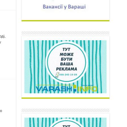
оді,
у
го