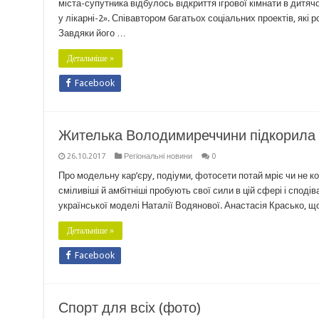
міста-супутника відбулось відкриття ігрової кімнати в дитяч
у лікарні-2». Співавтором багатьох соціальних проектів, я
Завдяки його …
Детальніше »
Facebook
Жителька Володимиреччини підкорила 
26.10.2017
Регіональні новини
0
Про модельну кар’єру, подіуми, фотосети потай мріє чи не ко
сміливіші й амбітніші пробують свої сили в цій сфері і спо
української моделі Наталії Водянової. Анастасія Красько, 
Детальніше »
Facebook
Спорт для всіх (фото)