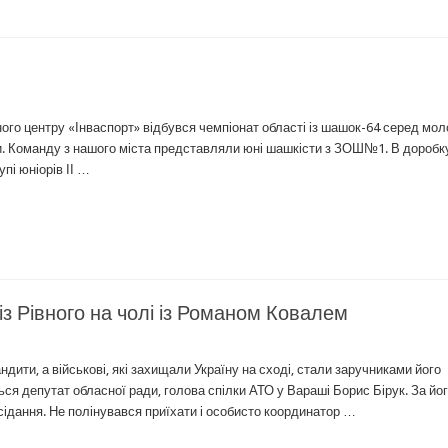
ного центру «Інваспорт» відбувся чемпіонат області із шашок-64 серед мол
ради. Команду з нашого міста представляли юні шашкісти з ЗОШ№1. В доробк
упі юніорів ІІ …
із Рівного на чолі із Романом Ковалем
дити, а військові, які захищали Україну на сході, стали заручниками його
ся депутат обласної ради, голова спілки АТО у Вараші Борис Бірук. За йо
асідання. Не полінувався приїхати і особисто координатор …