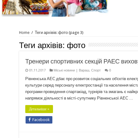
Home
/
Теги архівів: фото
(page 3)
Теги архівів:
фото
Тренери спортивних секцій РАЕС вихову
01.11.2017
Міські новини | Вараш
,
Спорт
0
Рівненська АЕС дбає про розвиток соціальних об’єктів елект
культури серед персоналу електростанції та населення міста
програми проведення спартакіад, турнірів та змагань є най
напрямок діяльності в місті-супутнику Рівненської АЕС …
Детальніше »
Facebook