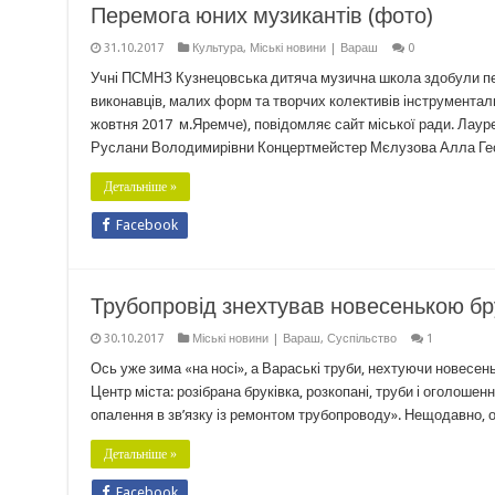
Перемога юних музикантів (фото)
31.10.2017
Культура
,
Міські новини | Вараш
0
Учні ПСМНЗ Кузнецовська дитяча музична школа здобули п
виконавців, малих форм та творчих колективів інструмента
жовтня 2017 м.Яремче), повідомляє сайт міської ради. Лауре
Руслани Володимирівни Концертмейстер Мєлузова Алла Гео
Детальніше »
Facebook
Трубопровід знехтував новесенькою бру
30.10.2017
Міські новини | Вараш
,
Суспільство
1
Ось уже зима «на носі», а Вараські труби, нехтуючи новесен
Центр міста: розібрана бруківка, розкопані, труби і оголошенн
опалення в зв’язку із ремонтом трубопроводу». Нещодавно, о
Детальніше »
Facebook