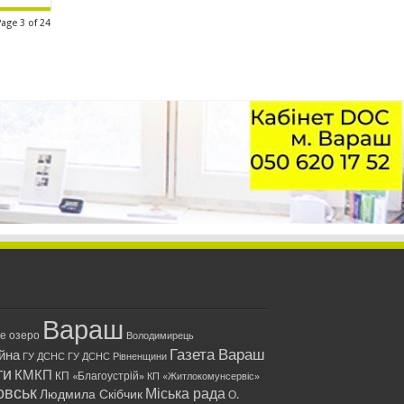
Page 3 of 24
Вараш
ле озеро
Володимирець
Газета Вараш
йна
ГУ ДСНС
ГУ ДСНС Рівненщини
ти
КМКП
КП «Благоустрій»
КП «Житлокомунсервіс»
овськ
Міська рада
Людмила Скібчик
О.