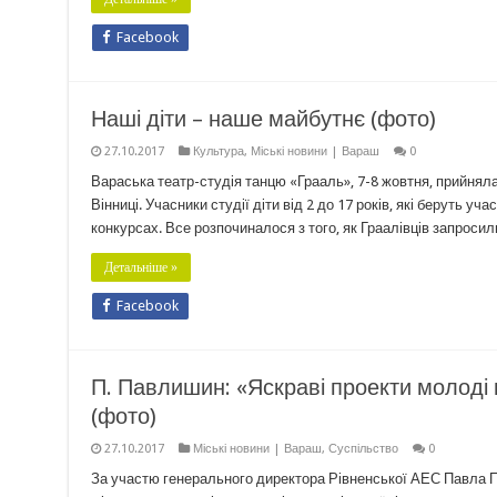
Facebook
Наші діти – наше майбутнє (фото)
27.10.2017
Культура
,
Міські новини | Вараш
0
Вараська театр-студія танцю «Грааль», 7-8 жовтня, прийнял
Вінниці. Учасники студії діти від 2 до 17 років, які беруть у
конкурсах. Все розпочиналося з того, як Граалівців запросили
Детальніше »
Facebook
П. Павлишин: «Яскраві проекти молоді 
(фото)
27.10.2017
Міські новини | Вараш
,
Суспільство
0
За участю генерального директора Рівненської АЕС Павла П