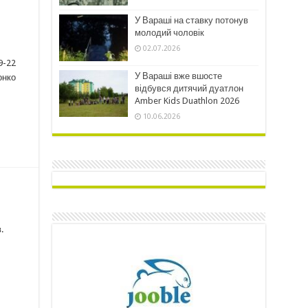
У Вараші на ставку потонув
молодий чоловік
02.07.2026
9-22
У Вараші вже вшосте
онко
відбувся дитячий дуатлон
Amber Kids Duathlon 2026
10.06.2026
.