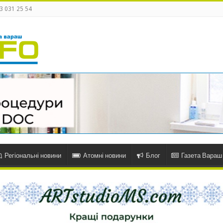
3 031 25 54
Регіональні новини
Атомні новини
Блог
Газета Вараш