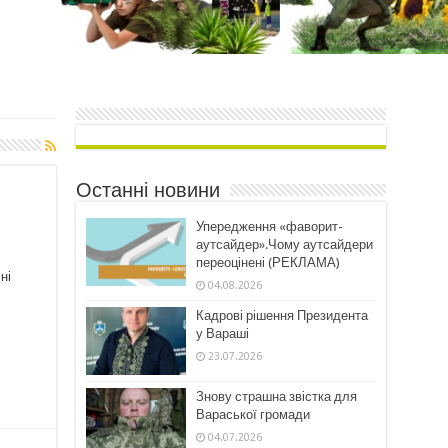
Останні новини
Упередження «фаворит-
аутсайдер».Чому аутсайдери
переоцінені (РЕКЛАМА)
ні
04.08.2026
Кадрові рішення Президента
у Вараші
23.07.2026
Знову страшна звістка для
Вараської громади
04.07.2026