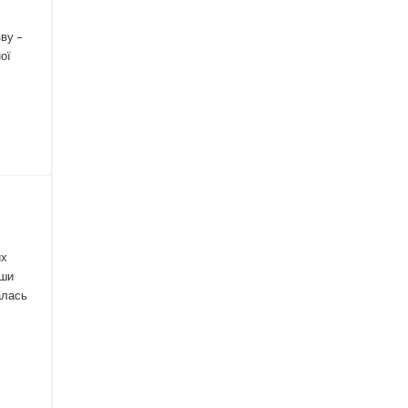
зву –
ої
их
вши
алась