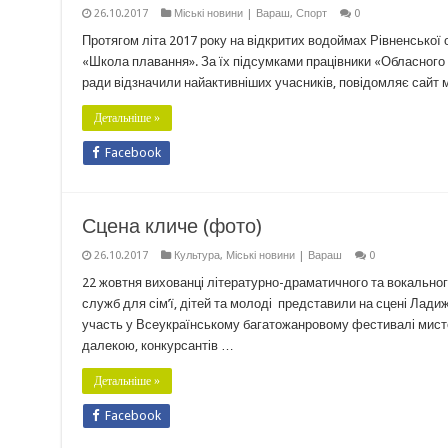
26.10.2017
Міські новини | Вараш
,
Спорт
0
Протягом літа 2017 року на відкритих водоймах Рівненської 
«Школа плавання». За їх підсумками працівники «Обласного 
ради відзначили найактивніших учасників, повідомляє сайт 
Детальніше »
Facebook
Сцена кличе (фото)
26.10.2017
Культура
,
Міські новини | Вараш
0
22 жовтня вихованці літературно-драматичного та вокального
служб для сім’ї, дітей та молоді представили на сцені Лади
участь у Всеукраїнському багатожанровому фестивалі мисте
далекою, конкурсантів …
Детальніше »
Facebook