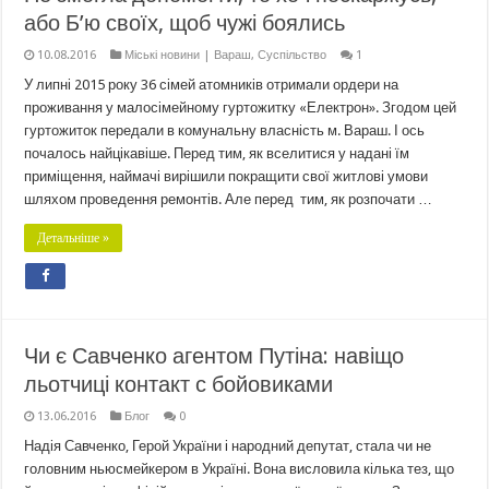
або Б’ю своїх, щоб чужі боялись
10.08.2016
Міські новини | Вараш
,
Суспільство
1
У липні 2015 року 36 сімей атомників отримали ордери на
проживання у малосімейному гуртожитку «Електрон». Згодом цей
гуртожиток передали в комунальну власність м. Вараш. І ось
почалось найцікавіше. Перед тим, як вселитися у надані їм
приміщення, наймачі вирішили покращити свої житлові умови
шляхом проведення ремонтів. Але перед тим, як розпочати …
Детальніше »
Чи є Савченко агентом Путіна: навіщо
льотчиці контакт с бойовиками
13.06.2016
Блог
0
Надія Савченко, Герой України і народний депутат, стала чи не
головним ньюсмейкером в Україні. Вона висловила кілька тез, що