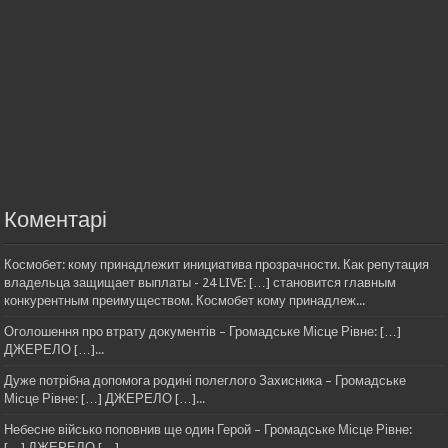
Коментарі
Космобет: кому принадлежит инициатива прозрачности. Как репутация
владельца защищает выплаты - 24 LIVE: […] становится главным
конкурентным преимуществом. Космобет кому принадлеж...
Оголошення про втрату документів – Громадське Місце Рівне: […]
ДЖЕРЕЛО […]...
Дуже потрібна допомога родині полеглого Захисника – Громадське
Місце Рівне: […] ДЖЕРЕЛО […]...
Небесне військо поповнив ще один Герой – Громадське Місце Рівне:
[…] ДЖЕРЕЛО […]...