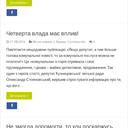
Детальніше »
Четверта влада має вплив!
21.08.2016
Міські новини | Вараш
,
Суспільство
3
Пам’ятаєте нещодавню публікацію «Якщо депутат, а тим більше
голова комунальної комісії, то за комунальні послуги можна не
платити?» Ця «комунальна» історія отримала і своє
підтвердження, і цікаве – майже детективне, продовження. Так
один з героїв статті, депутат Кузнецовської міської ради
Олександр Стояновський, вирішив спростувати інформацію про те,
що він є …
Детальніше »
Не змогла допомогти, то хоч поскаржусь,