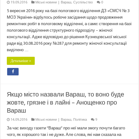
19.09.2016
Міські новини | Вараш
,
Суспільство
0
5 вересня 2016 року на базі пологового відділення ДЗ «СМСЧ № 3
МОЗ України» відбулось робоче засідання щодо продовження
ремонтних робіт в пологовому відділенні, а саме: створення на базі
пологового відділення структурного підрозділу – жіночої
консультації. Адже відповідно до рішення Кузнецовської міської
ради від 30.08.2016 року №287 для ремонту жіночої консультації
виділено …
Детальніше »
Якщо місто назвали Вараш, то воно буде
жовте, грязне і в лайні – Анощенко про
Вараш
14.09.2016
Міські новини | Вараш
,
Політика
9
За час виходу газети “Вараш” про неї мали змогу почути багато
чого, як хорошого так і не дуже. Але слова, які нам сказала на