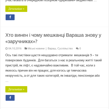
участвовать в очередном позорном «деребане» бюджетных …
Детальніше »
Хто винен і чому мешканці Вараша знову у
«заручниках»?
04.10.2016
Міські новини | Вараш
,
Суспільство
0
Ось такі листівки щастя нещодавно отримали мешканців 9 – ти
поверхових будинків. Для багатьох з нас в реальному житті такий
пристрій, як ліфт, є надзвичайно важливим. В той час, коли з
якихось причин він не працює, для когось це тимчасова
незручність, а от для таких категорій, як інваліди, пенсіонери або
…
Детальніше »