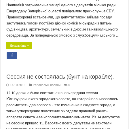
Нацполіції затримали на хабарі одного з депутатів міської ради
Енергодару Запорізької області повідомляє прес-служба СБУ.
Правоохоронці встановили, що депутат також займав посаду
заступника голови постійно діючої комісії міськради з питань
будівництва, архітектури, земельних відносин та навколишнього
середовища. За попередньою змовою з службовцями міського …
Детальніше »
Сессия не состоялась (бунт на корабле).
13.10.2016
Регіональні новини
0
12.10 должна была состояться внеочередная сессия
Южноукраинского городского совета, на которой планировалось
рассмотреть два вопроса – это изменение в бюджете города, а
также утверждение положение об отделе правовой работы
аппарата совета и ее исполнительного комитета. Из 34 депутатов
на сессию пришло 15. Вероятно всего, депутаты не захотели