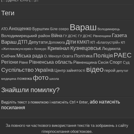
Теги
Вараш
Анощенко
Бурштин
АТО
Біле озеро
Володимирець
Газета
Війна
Володимирецький район
ГУ ДСНС
ГУ ДСНС Рівненщини
Діти
Вараш
ДТП
Депутати
КМКП
Допомога
КП «Благоустрій»
КП
Кримінал
Кузнецовськ
Людмила
«Житлокомунсервіс»
Конкурс
РАЕС
Поліція
Міська рада
Політика
Скібчик
О. Мензул
Освіта
Регіони
Рівненська область
Спорт
Рівненщина
Сесія
Рівне
Суд
відео
Суспільство
Україна
герой
Центр зайнятості
депутат
фото
пожежа
медицина
школа
Знайшли помилку?
або натисніть
Виділіть текст з помилкою і натисніть Ctrl + Enter,
посилання
За повного чи часткового використання текстів та зображень з сайту
гіперпосилання обов'язкове.