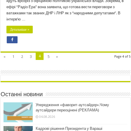
йдуть врозріз з офіційною політикою української влади. Зокрема, в
ефірі “Радіо Ера” вона заявила, що готова вести переговори з
ватажками так званих ДНР і ЛНР як з “народними депутатами”. В
інтерв’ю …
Детальніше »
4
«
1
2
3
5
»
Page 4 of 5
Останні новини
Упередження «фаворит-аутсайдер».Чому
аутсайдери переоцінені (РЕКЛАМА)
04.08.2026
Кадрові рішення Президента у Вараші