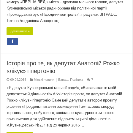
камеру «ПЕРША ЛЕДІ» міста – дружина міського голови, депутат
Кузнецовської міської ради (обрана від політичної партії
«Громадський рух «Народний контроль»), працівник ВП РАЕС,
Тетяна Богданівна Анощенко, …
Детальніше »
Історія про те, як депутат Анатолій Рожко
«лікує» гіпертонію
09.09.2016
Міські новини | Вараш
,
Політика
7
«Я депутат Кузнецовської міської ради!», «Ви заважаєте моїй
депутатській діяльності!» Або історія про те, як депутат Анатолій
Рожко «лікує» гіпертонію Саме цей депутат є автором проекту
рішення «Про деякі питання розміщення Тимчасових споруд
торговельного, побутового, соціально-культурного чи іншого
призначення для здійснення підприємницької діяльності в
м.Кузнецовськ» №231 від 29 червня 2016 …