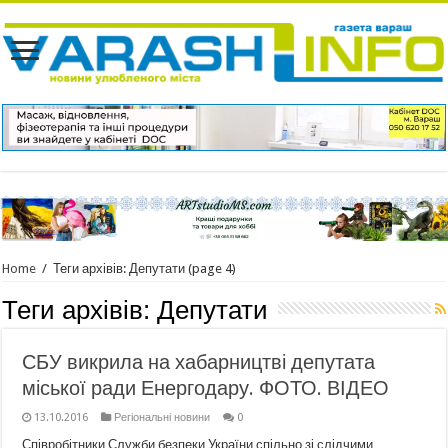
Home
/
Теги архівів: Депутати
(page 4)
Теги архівів:
Депутати
СБУ викрила на хабарництві депутата
міської ради Енергодару. ФОТО. ВІДЕО
13.10.2016
Регіональні новини
0
Співробітники Служби безпеки України спільно зі слідчими