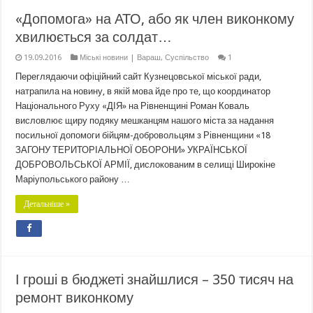
«Допомога» на АТО, або як член виконкому
хвилюється за солдат…
19.09.2016
Міські новини | Вараш
,
Суспільство
1
Переглядаючи офіційний сайт Кузнецовської міської ради,
натрапила на новину, в якій мова йде про те, що координатор
Національного Руху «ДІЯ» на Рівненщині Роман Коваль
висловлює щиру подяку мешканцям нашого міста за надання
посильної допомоги бійцям-добровольцям з Рівненщини «18
ЗАГОНУ ТЕРИТОРІАЛЬНОЇ ОБОРОНИ» УКРАЇНСЬКОЇ
ДОБРОВОЛЬСЬКОЇ АРМІЇ, дислокованим в селищі Широкіне
Маріупольського району …
Детальніше »
І гроші в бюджеті знайшлися – 350 тисяч на
ремонт виконкому