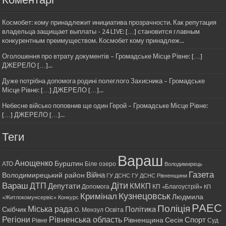
Космобет: кому принадлежит инициатива прозрачности. Как репутация
владельца защищает выплаты - 24 LIVE: […] становится главным
конкурентным преимуществом. Космобет кому принадлеж...
Оголошення про втрату документів – Громадське Місце Рівне: […]
ДЖЕРЕЛО […]...
Дуже потрібна допомога родині полеглого Захисника – Громадське
Місце Рівне: […] ДЖЕРЕЛО […]...
Небесне військо поповнив ще один Герой – Громадське Місце Рівне:
[…] ДЖЕРЕЛО […]...
Теги
Вараш
Анощенко
Бурштин
АТО
Біле озеро
Володимирець
Газета
Війна
Володимирецький район
ГУ ДСНС
ГУ ДСНС Рівненщини
Діти
Вараш
ДТП
Депутати
КМКП
Допомога
КП «Благоустрій»
КП
Кримінал
Кузнецовськ
Людмила
«Житлокомунсервіс»
Конкурс
РАЕС
Поліція
Міська рада
Політика
Скібчик
О. Мензул
Освіта
Регіони
Рівненська область
Спорт
Рівненщина
Сесія
Рівне
Суд