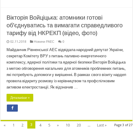
Вікторія Войціцька: атомники готові
об’єднуватись та вимагати справедливого
тарифу від НКРЕКП (відео, фото)
02.11.2018
Новини РАЕС
0
Майданчик Рівненської АЕС відвідала народний депутат України,
секретар Комітету ВРУ з питань паливно-енергетичного
комплексу, ядерної політики та ядерної безпеки Вікторія Войціцька
з метою обговорення нагальних для атомників проблемних питань,
які потребують допомоги у вирішенні. В рамках свого візиту нардеп
провела відкриту розмову із керівництвом та профспілковим
активом електростанції. Як відзначив …
Детальніше »
3
«
1
2
4
5
»
10
20
...
Last »
Page 3 of 27