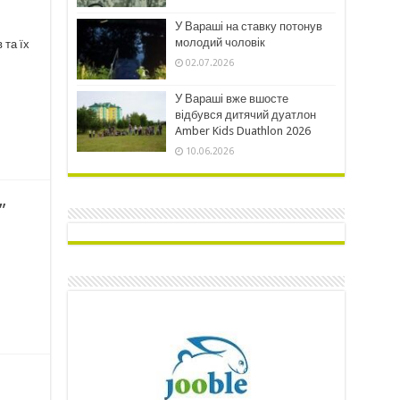
У Вараші на ставку потонув
молодий чоловік
 та їх
02.07.2026
У Вараші вже вшосте
відбувся дитячий дуатлон
Amber Kids Duathlon 2026
10.06.2026
”