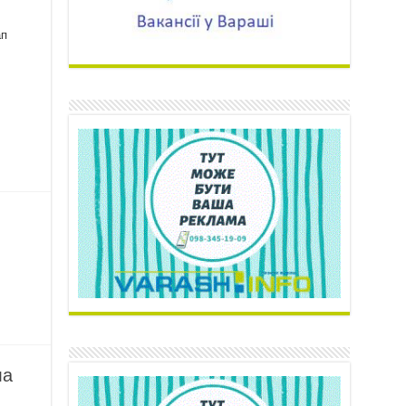
ап
ла