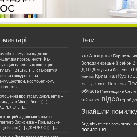
оментарі
Теги
смобет: кому принадлежит
Анощенко
Бурштин
АТО
Бі
ициатива прозрачности. Как
Ві
Володимирецький район
путация владельца защищает
Ді
ДТП
Депутати
платы - 24 LIVE: […] становится
Допомога
Кримінал
Кузнец
авным конкурентным
Конкурс
еимуществом. Космобет кому
Пол
Політика
Мензул
Освіта
инадлеж...
область
Рівненщина
Сесія
олошення про втрату документів –
відео
герой
зайнятості
де
омадське Місце Рівне: […]
ЕРЕЛО […]...
Знайшли помилк
же потрібна допомога родині
леглого Захисника – Громадське
Виділіть текст з помилкою і нат
сце Рівне: […] ДЖЕРЕЛО […]...
посилання