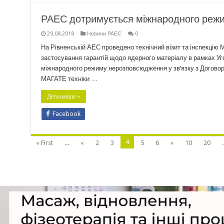
РАЕС дотримується міжнародного режи
29.08.2018
Новини РАЕС
0
На Рівненській АЕС проведено технічний візит та інспекцію 
застосування гарантій щодо ядерного матеріалу в рамках У
міжнародного режиму нерозповсюдження у зв’язку з Договор
МАГАТЕ техніки …
Детальніше »
Facebook
4
« First
...
«
2
3
5
6
»
10
20
.