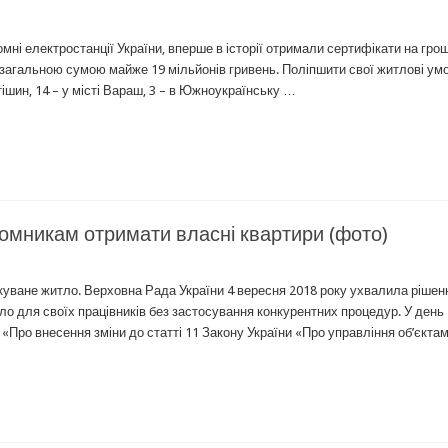
мні електростанції України, вперше в історії отримали сертифікати на гро
агальною сумою майже 19 мільйонів гривень. Поліпшити свої житлові умо
ішин, 14 – у місті Вараш, 3 – в Южноукраїнську …
омникам отримати власні квартири (фото)
куване житло. Верховна Рада України 4 вересня 2018 року ухвалила рішен
 для своїх працівників без застосування конкурентних процедур. У день
 «Про внесення зміни до статті 11 Закону України «Про управління об’єкта