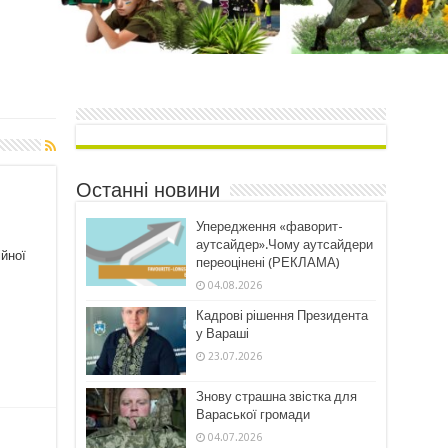
Останні новини
Упередження «фаворит-
аутсайдер».Чому аутсайдери
ійної
переоцінені (РЕКЛАМА)
04.08.2026
Кадрові рішення Президента
у Вараші
23.07.2026
Знову страшна звістка для
Вараської громади
04.07.2026