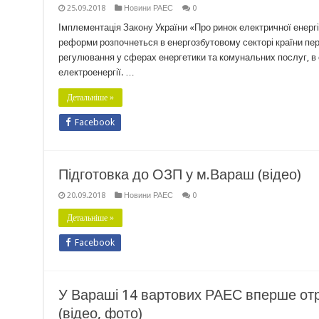
25.09.2018
Новини РАЕС
0
Імплементація Закону України «Про ринок електричної енерг
реформи розпочнеться в енергозбутовому секторі країни пер
регулювання у сферах енергетики та комунальних послуг, в
електроенергії. …
Детальніше »
Facebook
Підготовка до ОЗП у м.Вараш (відео)
20.09.2018
Новини РАЕС
0
Детальніше »
Facebook
У Вараші 14 вартових РАЕС вперше от
(відео, фото)