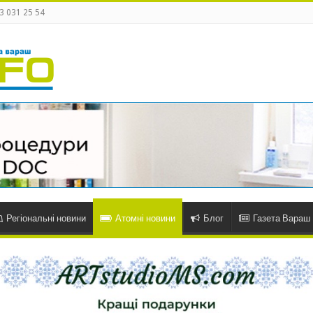
3 031 25 54
Регіональні новини
Атомні новини
Блог
Газета Вараш