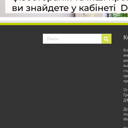
К
Ко
ин
ре
вы
гл
пр
пр
Ог
Гр
ДЖ
Ду
по
Мі