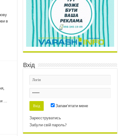
шову
ви в
Вхід
ня,
ми …
Запам'ятати мене
Зареєструватись
Забули свій пароль?