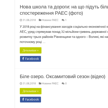
Нова школа та дороги: на що підуть біль
спостереження РАЕС (фото)
31.08.2018
Новини РАЕС
1
У 2018 році на фінансування заходів соціально-економічної 
АЕС, уряд спрямував понад 32 мільйони гривень державної с
розвитку трьох районів Рівненщини та одного – Волині, які 
поточному році …
Детальніше »
Facebook
Біле озеро. Оксамитовий сезон (відео)
31.08.2018
Новини РАЕС
0
Детальніше »
Facebook