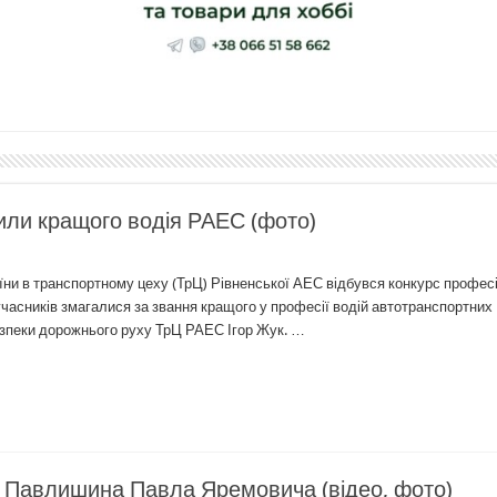
или кращого водія РАЕС (фото)
аїни в транспортному цеху (ТрЦ) Рівненської АЕС відбувся конкурс профес
учасників змагалися за звання кращого у професії водій автотранспортних
безпеки дорожнього руху ТрЦ РАЕС Ігор Жук. …
С Павлишина Павла Яремовича (відео, фото)