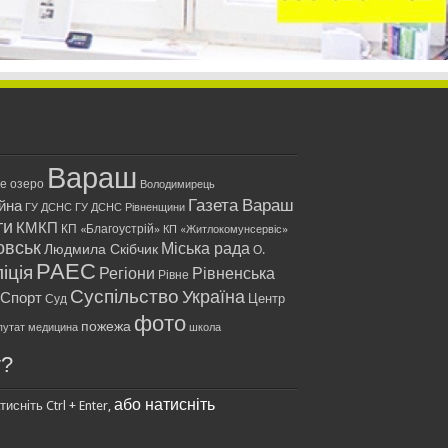
Вараш
ле озеро
Володимирець
Газета Вараш
йна
ГУ ДСНС
ГУ ДСНС Рівненщини
ти
КМКП
КП «Благоустрій»
КП «Житлокомунсервіс»
овськ
Міська рада
Людмила Скібчик
О.
РАЕС
іція
Регіони
Рівненська
Рівне
Суспільство
Україна
Спорт
Центр
Суд
фото
пожежа
путат
медицина
школа
у?
або натисніть
исніть Ctrl + Enter,