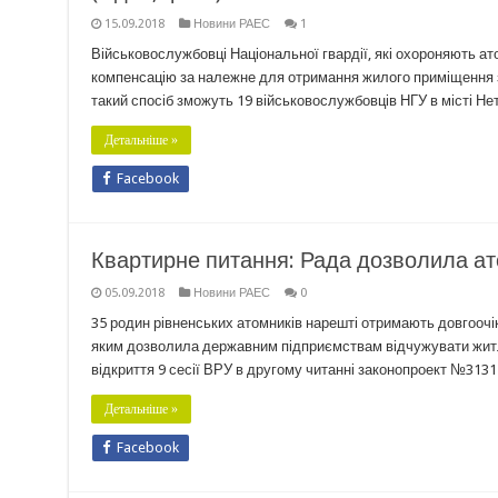
15.09.2018
Новини РАЕС
1
Військовослужбовці Національної гвардії, які охороняють ато
компенсацію за належне для отримання жилого приміщення з
такий спосіб зможуть 19 військовослужбовців НГУ в місті Нет
Детальніше »
Facebook
Квартирне питання: Рада дозволила ат
05.09.2018
Новини РАЕС
0
35 родин рівненських атомників нарешті отримають довгоочі
яким дозволила державним підприємствам відчужувати житло
відкриття 9 сесії ВРУ в другому читанні законопроект №3131
Детальніше »
Facebook