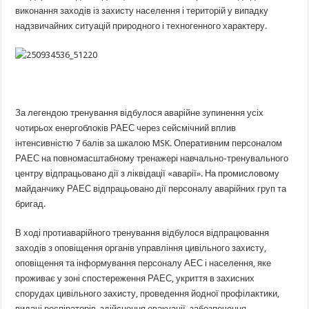
виконання заходів із захисту населення і територій у випадку
надзвичайних ситуацій природного і техногенного характеру.
За легендою тренування відбулося аварійне зупинення усіх
чотирьох енергоблоків РАЕС через сейсмічний вплив
інтенсивністю 7 балів за шкалою
MSK
. Оперативним персоналом
РАЕС на повномасштабному тренажері навчально-тренувального
центру відпрацьовано дії з ліквідації «аварії». На промисловому
майданчику РАЕС відпрацьовано дії персоналу аварійних груп та
бригад.
В ході протиаварійного тренування відбулося відпрацювання
заходів з оповіщення органів управління цивільного захисту,
оповіщення та інформування персоналу АЕС і населення, яке
проживає у зоні спостереження РАЕС, укриття в захисних
спорудах цивільного захисту, проведення йодної профілактики,
видачі респіраторів, здійснення евакуації, забезпечення