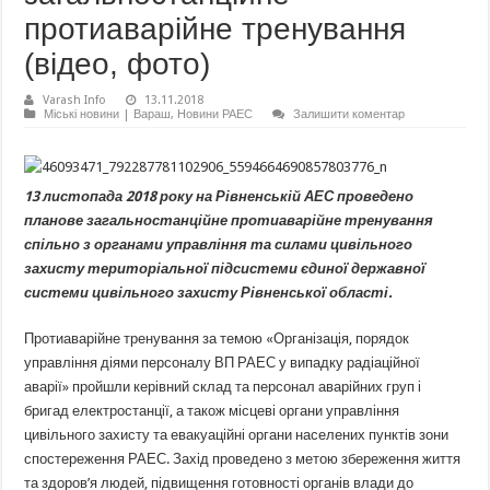
протиаварійне тренування
(відео, фото)
Varash Info
13.11.2018
Міські новини | Вараш
,
Новини РАЕС
Залишити коментар
13 листопада 2018 року на Рівненській АЕС проведено
планове загальностанційне протиаварійне тренування
спільно з органами управління та силами цивільного
захисту територіальної підсистеми єдиної державної
системи цивільного захисту Рівненської області.
Протиаварійне тренування за темою «Організація, порядок
управління діями персоналу ВП РАЕС у випадку радіаційної
аварії» пройшли керівний склад та персонал аварійних груп і
бригад електростанції, а також місцеві органи управління
цивільного захисту та евакуаційні органи населених пунктів зони
спостереження РАЕС. Захід проведено з метою збереження життя
та здоров’я людей, підвищення готовності органів влади до