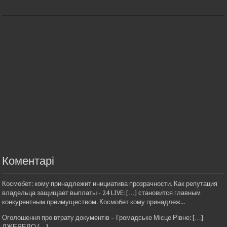
Коментарі
Космобет: кому принадлежит инициатива прозрачности. Как репутация
владельца защищает выплаты - 24 LIVE: […] становится главным
конкурентным преимуществом. Космобет кому принадлеж...
Оголошення про втрату документів – Громадське Місце Рівне: […]
ДЖЕРЕЛО […]...