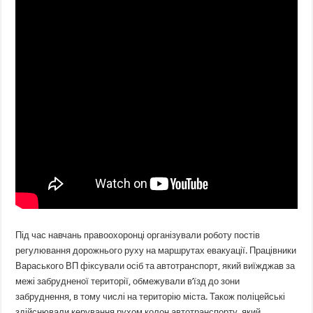
Під час навчань правоохоронці організували роботу постів
регулювання дорожнього руху на маршрутах евакуації. Працівники
Вараського ВП фіксували осіб та автотранспорт, який виїжджав за
межі забрудненої території, обмежували в’їзд до зони
забруднення, в тому числі на територію міста. Також поліцейські
здійснювали керування рухом колон автотранспорту, який