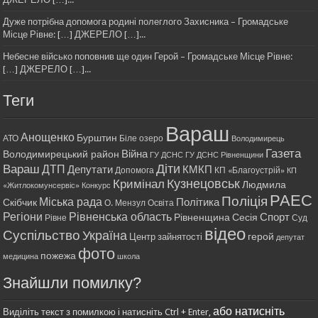
Дуже потрібна допомога родині полеглого Захисника – Громадське
Місце Рівне: […] ДЖЕРЕЛО […]...
Небесне військо поповнив ще один Герой – Громадське Місце Рівне:
[…] ДЖЕРЕЛО […]...
Теги
Вараш
Анощенко
Бурштин
АТО
Біле озеро
Володимирець
Газета
Війна
Володимирецький район
ГУ ДСНС
ГУ ДСНС Рівненщини
Діти
Вараш
ДТП
Депутати
КМКП
Допомога
КП «Благоустрій»
КП
Кримінал
Кузнецовськ
Людмила
«Житлокомунсервіс»
Конкурс
РАЕС
Поліція
Міська рада
Політика
Скібчик
О. Мензул
Освіта
Регіони
Рівненська область
Спорт
Рівненщина
Сесія
Рівне
Суд
відео
Суспільство
Україна
герой
Центр зайнятості
депутат
фото
пожежа
медицина
школа
Знайшли помилку?
або натисніть
Виділіть текст з помилкою і натисніть Ctrl + Enter,