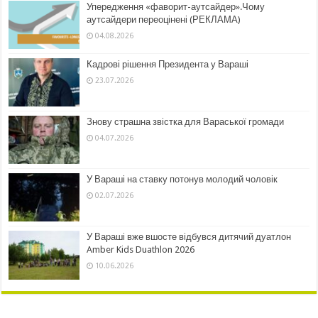
Упередження «фаворит-аутсайдер».Чому
аутсайдери переоцінені (РЕКЛАМА)
04.08.2026
Кадрові рішення Президента у Вараші
23.07.2026
Знову страшна звістка для Вараської громади
04.07.2026
У Вараші на ставку потонув молодий чоловік
02.07.2026
У Вараші вже вшосте відбувся дитячий дуатлон
Amber Kids Duathlon 2026
10.06.2026