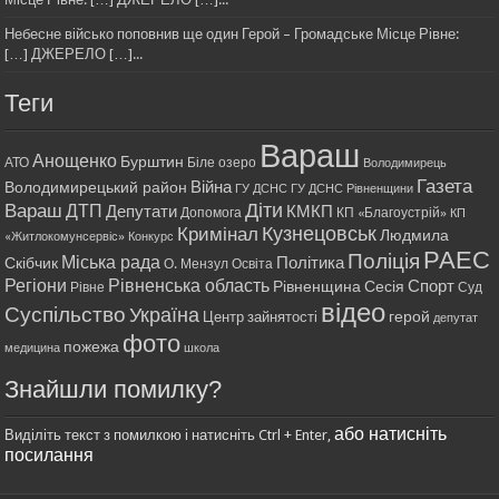
Небесне військо поповнив ще один Герой – Громадське Місце Рівне:
[…] ДЖЕРЕЛО […]...
Теги
Вараш
Анощенко
Бурштин
АТО
Біле озеро
Володимирець
Газета
Війна
Володимирецький район
ГУ ДСНС
ГУ ДСНС Рівненщини
Діти
Вараш
ДТП
Депутати
КМКП
Допомога
КП «Благоустрій»
КП
Кримінал
Кузнецовськ
Людмила
«Житлокомунсервіс»
Конкурс
РАЕС
Поліція
Міська рада
Політика
Скібчик
О. Мензул
Освіта
Регіони
Рівненська область
Спорт
Рівненщина
Сесія
Рівне
Суд
відео
Суспільство
Україна
герой
Центр зайнятості
депутат
фото
пожежа
медицина
школа
Знайшли помилку?
або натисніть
Виділіть текст з помилкою і натисніть Ctrl + Enter,
посилання