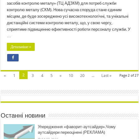
засобів контролю металу» (ТЦ АДЗКМ) для потреб служби
контролю металу (СКМ). Нова сучасна споруда стане єдиним
місцем, де буде зосереджено усі високотехнологічні, та унікальні
дистанційні системи контролю металу, що, у свою чергу,
сприятиме підвищенню ефективності роботи персоналу служби. У
…
Детальніше »
2
«
1
3
4
5
»
10
20
...
Last »
Page 2 of 27
Останні новини
Упередження «фаворит-аутсайдер».Чому
аутсайдери переоцінені (РЕКЛАМА)