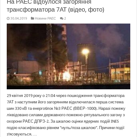
На РАЕС відбулося загоряння
трансформатора 7АТ (відео, фото)
30.04.2019
Новини РАЕС
2
29 квітня 2019 року о 21:04 через пошкодження трансформатора
7АТ з наступним його загорянням відключилася перша система
шин 330 кВ та енергоблок №3 РАЕС (ВВЕР-1000). Наразі пожежу
ліквідовано силами державного пожежно-рятувального загону з
охорони РАЕС ДПРЗ-2. За шкалою оцінки ядерних подій INES
подію класифіковано рівнем “нуль/поза шкалою”. Причини події
з‘ясовуються. …