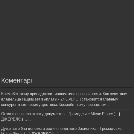
Коментарі
Космобет: кому принадлежит инициатива прозрачности. Как репутация
владельца защищает выплаты - 24 LIVE: […] становится главным
конкурентным преимуществом. Космобет кому принадлеж...
Оголошення про втрату документів – Громадське Місце Рівне: […]
ДЖЕРЕЛО […]...
Дуже потрібна допомога родині полеглого Захисника – Громадське
Місце Рівне: […] ДЖЕРЕЛО […]...