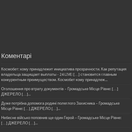
Коментарі
Космобет: кому принадлежит инициатива прозрачности. Как репутация
владельца защищает выплаты - 24 LIVE: […] становится главным
конкурентным преимуществом. Космобет кому принадлеж...
Оголошення про втрату документів – Громадське Місце Рівне: […]
ДЖЕРЕЛО […]...
Дуже потрібна допомога родині полеглого Захисника – Громадське
Місце Рівне: […] ДЖЕРЕЛО […]...
Небесне військо поповнив ще один Герой – Громадське Місце Рівне:
[…] ДЖЕРЕЛО […]...