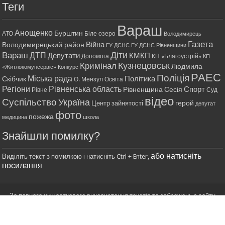
Теги
Вараш
Анощенко
Бурштин
АТО
Біле озеро
Володимирець
Газета
Війна
Володимирецький район
ГУ ДСНС
ГУ ДСНС Рівненщини
Діти
Вараш
ДТП
Депутати
КМКП
Допомога
КП «Благоустрій»
КП
Кримінал
Кузнецовськ
Людмила
«Житлокомунсервіс»
Конкурс
РАЕС
Поліція
Міська рада
Політика
Скібчик
О. Мензул
Освіта
Регіони
Рівненська область
Спорт
Рівненщина
Сесія
Рівне
Суд
відео
Суспільство
Україна
герой
Центр зайнятості
депутат
фото
пожежа
медицина
школа
Знайшли помилку?
або натисніть
Виділіть текст з помилкою і натисніть Ctrl + Enter,
посилання
За повного чи часткового використання текстів та зображень з сайту
гіперпосилання обов'язкове.