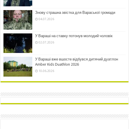
Знову страшна звістка для Вараської громади
04.07.2026
У Вараші на ставку потонув молодий чоловік
02.07.2026
У Вараші вже вшосте відбувся дитячий дуатлон
Amber Kids Duathlon 2026
10.06.2026