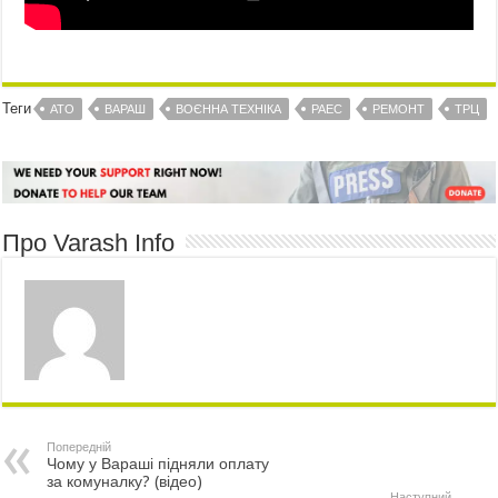
Теги
АТО
ВАРАШ
ВОЄННА ТЕХНІКА
РАЕС
РЕМОНТ
ТРЦ
Про Varash Info
Попередній
Чому у Вараші підняли оплату
за комуналку? (відео)
Наступний