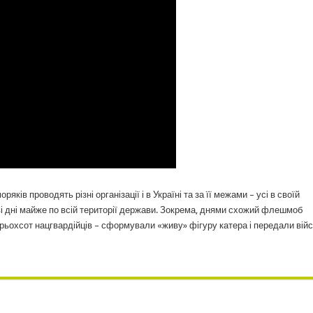
ків проводять різні організації і в Україні та за її межами – усі в своїй
ові дні майже по всій території держави. Зокрема, днями схожий флешмоб
 трьохсот нацгвардійців – сформували «живу» фігуру катера і передали вій