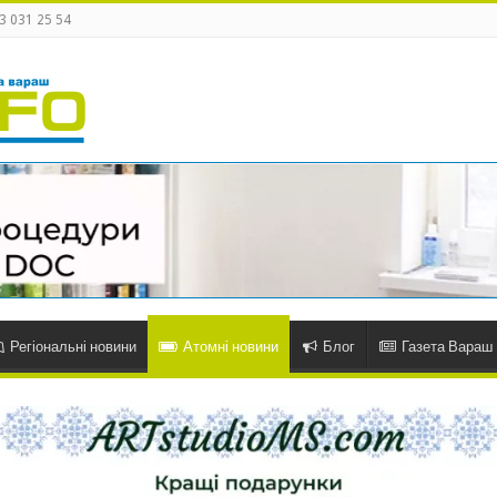
3 031 25 54
Регіональні новини
Атомні новини
Блог
Газета Вараш