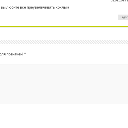
08.01.2019 
ак вы любите всё преувеличивать хохлы))
Відпо
поля позначені
*