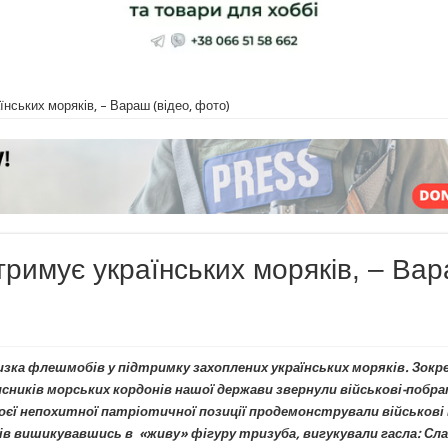
їнських моряків, – Вараш (відео, фото)
тримує українських моряків, – Ва
ка флешмобів у підтримку захоплених українських моряків. Зокр
исників морських кордонів нашої держави звернули військові-побр
своєї непохитної патріотичної позиції продемонстрували військові 
ів вишикувавшись в «живу» фігуру тризуба, вигукували гасла: Сл