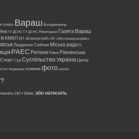
Вараш
ле озеро
Володимирець
Газета Вараш
йна
ГУ ДСНС
ГУ ДСНС Рівненщини
ти
КМКП
КП «Благоустрій»
КП «Житлокомунсервіс»
овськ
Міська рада
Людмила Скібчик
О.
РАЕС
іція
Регіони
Рівненська
Рівне
Суспільство
Україна
Спорт
Центр
Суд
фото
пожежа
путат
медицина
школа
у?
або натисніть
исніть Ctrl + Enter,