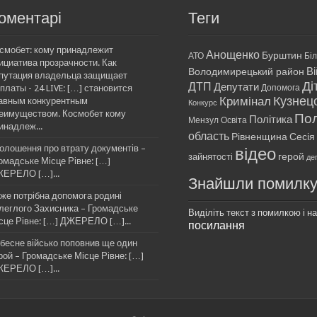
оментарі
Теги
смобет: кому принадлежит
Анощенко
Бурштин
АТО
Бі
ициатива прозрачности. Как
Ві
Володимирецький район
путация владельца защищает
Ді
ДТП
Депутати
платы - 24 LIVE: […] становится
Допомога
Кримінал
Кузнец
авным конкурентным
Конкурс
еимуществом. Космобет кому
Пол
Політика
Мензул
Освіта
инадлеж...
область
Рівненщина
Сесія
олошення про втрату документів –
відео
герой
зайнятості
де
омадське Місце Рівне: […]
ЕРЕЛО […]...
Знайшли помилк
же потрібна допомога родині
леглого Захисника – Громадське
Виділіть текст з помилкою і нат
сце Рівне: […] ДЖЕРЕЛО […]...
посилання
бесне військо поповнив ще один
рой – Громадське Місце Рівне: […]
ЕРЕЛО […]...