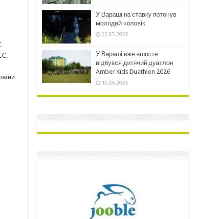
У Вараші на ставку потонув
молодий чоловік
02.07.2026
С
У Вараші вже вшосте
АЕС,
відбувся дитячий дуатлон
Amber Kids Duathlon 2026
раїни
10.06.2026