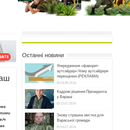
Останні новини
Упередження «фаворит-
аутсайдер».Чому аутсайдери
раш
переоцінені (РЕКЛАМА)
04.08.2026
Кадрові рішення Президента
у Вараші
23.07.2026
ема
атими
Знову страшна звістка для
в/ч
Вараської громади
ава
04.07.2026