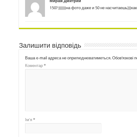
Мираж Дмитрий
150?:))))))на фото даже и 50 не насчитаешь)))к
Залишити відповідь
Ваша e-mail адреса не оприлюднюватиметься.
Обов’язкові 
Коментар
*
Ім'я
*