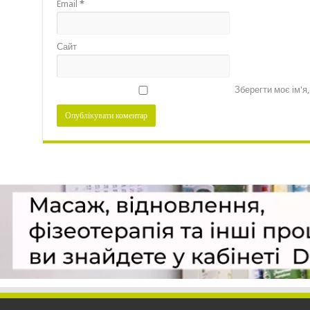
Email
*
Сайт
Зберегти моє ім'я