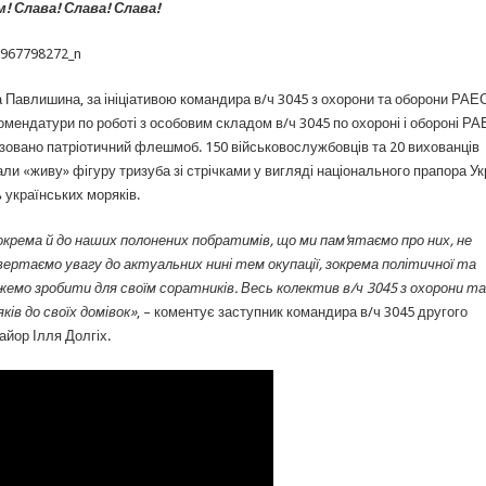
! Слава! Слава! Слава!
 Павлишина, за ініціативою командира в/ч 3045 з охорони та оборони РАЕ
омендатури по роботі з особовим складом в/ч 3045 по охороні і обороні Р
нізовано патріотичний флешмоб. 150 військовослужбовців та 20 вихованців
и «живу» фігуру тризуба зі стрічками у вигляді національного прапора Ук
ь українських моряків.
крема й до наших полонених побратимів, що ми пам’ятаємо про них, не
ертаємо увагу до актуальних нині тем окупації, зокрема політичної та
ожемо зробити для своїм соратників. Весь колектив в/ч 3045 з охорони та
ів до своїх домівок»
, – коментує заступник командира в/ч 3045 другого
айор Ілля Долгіх.