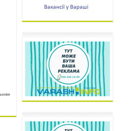
ськове