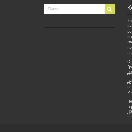
К
Ко
ин
ре
вы
гл
пр
пр
Ог
Гр
ДЖ
Ду
по
Мі
Не
Ге
ДЖ