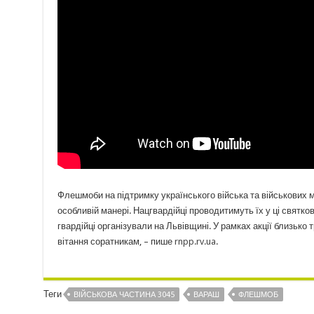
Флешмоби на підтримку українського війська та військових моря
особливій манері. Нацгвардійці проводитимуть їх у ці святк
гвардійці організували на Львівщині. У рамках акції близько
вітання соратникам, – пише
rnpp.rv.ua
.
Теги
ВІЙСЬКОВА ЧАСТИНА 3045
ВАРАШ
ФЛЕШМОБ