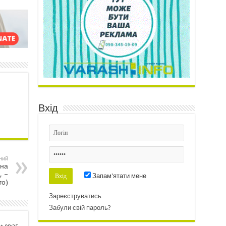
Вхід
ний
жна
, –
Запам'ятати мене
то)
Зареєструватись
Забули свій пароль?