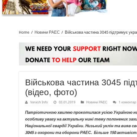
Home
/
Новини РАЕС
/
Військова частина 3045 підтримує укра
Військова частина 3045 під
(відео, фото)
Varash Info
03.01.2019
Новини РАЕС
1 коментар
Патріотичною хвилею прокотилася усією Україною низ
особливу увагу на актуальну нині тему полонених зах
Національної гвардії України. Низький уклін та вияв 
3045 з охорони та оборони РАЕС. Більше 150 активіст