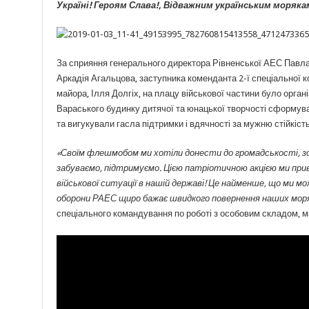
Україні! Героям Слава!, Відважним українським морякам
За сприяння генерального директора Рівненської АЕС Павла
Аркадія Агальцова, заступника коменданта 2-ї спеціальної к
майора, Ілля Долгіх, на плацу військової частини було орга
Вараського будинку дитячої та юнацької творчості сформувал
та вигукували гасла підтримки і вдячності за мужню стійкіст
«Своїм флешмобом ми хотіли донести до громадськості, зо
забуваємо, підтримуємо. Цією патріотичною акцією ми прив
військової ситуації в нашій державі! Це найменше, що ми м
оборони РАЕС щиро бажає швидкого повернення наших моряк
спеціального командування по роботі з особовим складом, м