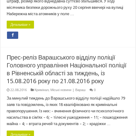
штраф, розмір якого віднедавна суттєво збільшився. У ході
місячника безпеки дорожнього руху 20 серпня ввечері на вулиці
Набережна міста атомників у поле …
Детальніше »
Прес-реліз Варашського відділу поліції
Головного управління Національної поліції
в Рівненській області за тиждень, із
15.08.2016 року по 21.08.2016 року
22.08.2016
Кримінал
,
Міські новини | Вараш
0
За минулий тиждень до Варашського відділу поліції надійшло 79
заяв та повідомлень, із яких 18 кваліфіковано як кримінальні
правопорушення. Із них: – вчинення фізичного чи психологічного
насильства в сім’ях – 6; – тілесні ушкодження – 11; – пошкодження
майна – 4; – втрата речей та документів – 2; – крадіжки …
Детальніше »