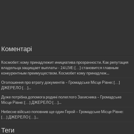
Коментарі
Космобет: кому принадлежит инициатива прозрачности. Как репутация
владельца защищает выплаты - 24 LIVE: […] становится главным
конкурентным преимуществом. Космобет кому принадлеж...
Оголошення про втрату документів – Громадське Місце Рівне: […]
ДЖЕРЕЛО […]...
Дуже потрібна допомога родині полеглого Захисника – Громадське
Місце Рівне: […] ДЖЕРЕЛО […]...
Небесне військо поповнив ще один Герой – Громадське Місце Рівне:
[…] ДЖЕРЕЛО […]...
Теги