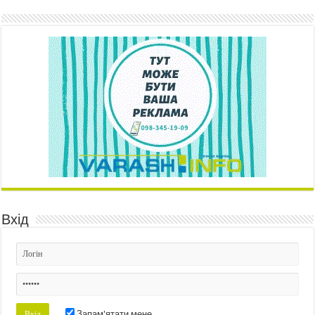
Вхід
Запам'ятати мене