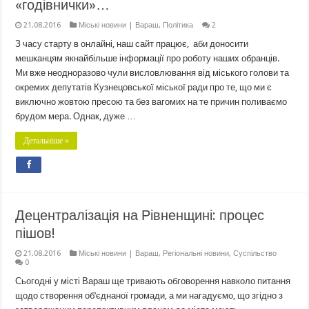
«годівнички»…
21.08.2016
Міські новини | Вараш
,
Політика
2
З часу старту в онлайні, наш сайт працює, аби доносити
мешканцям якнайбільше інформації про роботу наших обранців.
Ми вже неодноразово чули висловлювання від міського голови та
окремих депутатів Кузнецовської міської ради про те, що ми є
виключно жовтою пресою та без вагомих на те причин поливаємо
брудом мера. Однак, дуже …
Детальніше »
Децентралізація на Рівненщині: процес
пішов!
21.08.2016
Міські новини | Вараш
,
Регіональні новини
,
Суспільство
0
Сьогодні у місті Вараш ще тривають обговорення навколо питання
щодо створення об’єднаної громади, а ми нагадуємо, що згідно з