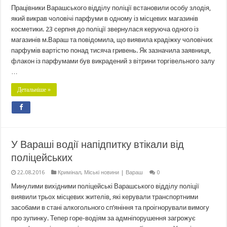
Працівники Варашського відділу поліції встановили особу злодія,
який викрав чоловічі парфуми в одному із місцевих магазинів
косметики. 23 серпня до поліції звернулася керуюча одного із
магазинів м.Вараш та повідомила, що виявила крадіжку чоловічих
парфумів вартістю понад тисяча гривень. Як зазначила заявниця,
флакон із парфумами був викрадений з вітрини торгівельного залу
…
Детальніше »
У Вараші водії напідпитку втікали від
поліцейських
22.08.2016
Кримінал
,
Міські новини | Вараш
0
Минулими вихідними поліцейські Варашського відділу поліції
виявили трьох місцевих жителів, які керували транспортними
засобами в стані алкогольного сп’яніння та проігнорували вимогу
про зупинку. Тепер горе-водіям за адмніпорушення загрожує