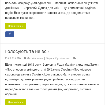
навчального року. Для одних він — перший навчальний рік у житті,
для інших — черговий. Однак для усіх — це хвилююча і радісна
подія. Вже дуже скоро школи нашого міста, де все дихатиме
новизною, гостинно …
Детальніше »
Голосують та не всі?
29.08.2016
Міські новини | Вараш
,
Суспільство
1
Ще в листопаді 2015 року Верховна Рада України ухвалила Закон
«Про внесення змін до статті 59 Закону України «Про місцеве
самоврядування в Україні». Цим законом були внесені зміни,
відповідно до яких рішення ради приймаються відкритим
поіменним голосуванням, окрім випадків, для яких чинним законом
передбачається таємне голосування (як, наприклад, питання
обрання …
Детальніше »