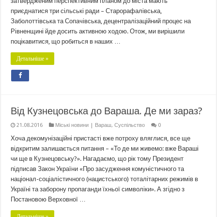
затвердженим перспективним планом до міста мають
приєднатися три сільські ради – Старорафалівська,
Заболоттівська та Сопачівська, децентралізаційний процес на
Рівненщині йде досить активною ходою. Отож, ми вирішили
поцікавитися, що робиться в наших …
Детальніше »
Від Кузнецовська до Вараша. Де ми зараз?
21.08.2016
Міські новини | Вараш
,
Суспільство
0
Хоча декомунізаційні пристасті вже потроху вляглися, все ще
відкритим залишається питання – «То де ми живемо: вже Вараші
чи ще в Кузнецовську?». Нагадаємо, що рік тому Президент
підписав Закон України «Про засудження комуністичного та
націонал-соціалістичного (нацистського) тоталітарних режимів в
Україні та заборону пропаганди їхньої символіки». А згідно з
Постановою Верховної …
Детальніше »