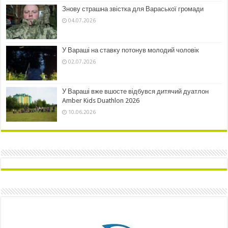
Знову страшна звістка для Вараської громади
04.07.2026
У Вараші на ставку потонув молодий чоловік
02.07.2026
У Вараші вже вшосте відбувся дитячий дуатлон
Amber Kids Duathlon 2026
10.06.2026