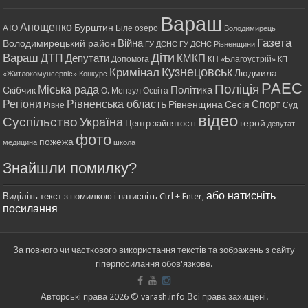
Вараш
Анощенко
Бурштин
АТО
Біле озеро
Володимирець
Газета
Війна
Володимирецький район
ГУ ДСНС
ГУ ДСНС Рівненщини
Діти
Вараш
ДТП
Депутати
КМКП
Допомога
КП «Благоустрій»
КП
Кримінал
Кузнецовськ
Людмила
«Житлокомунсервіс»
Конкурс
РАЕС
Поліція
Міська рада
Політика
Скібчик
О. Мензул
Освіта
Регіони
Рівненська область
Спорт
Рівненщина
Сесія
Рівне
Суд
відео
Суспільство
Україна
герой
Центр зайнятості
депутат
фото
пожежа
медицина
школа
Знайшли помилку?
або натисніть
Виділіть текст з помилкою і натисніть Ctrl + Enter,
посилання
За повного чи часткового використання текстів та зображень з сайту
гіперпосилання обов'язкове.
Авторські права 2026 © varash.info Всі права захищені.