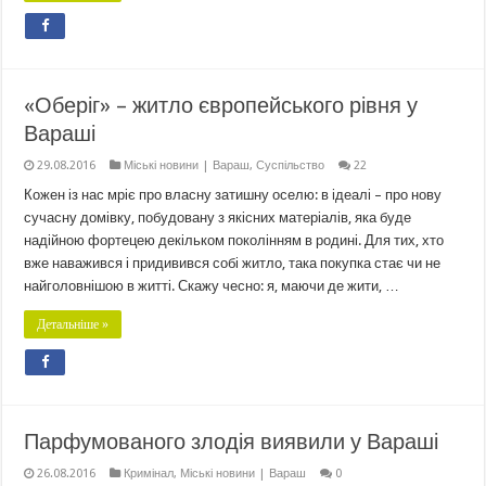
«Оберіг» – житло європейського рівня у
Вараші
29.08.2016
Міські новини | Вараш
,
Суспільство
22
Кожен із нас мріє про власну затишну оселю: в ідеалі – про нову
сучасну домівку, побудовану з якісних матеріалів, яка буде
надійною фортецею декільком поколінням в родині. Для тих, хто
вже наважився і придивився собі житло, така покупка стає чи не
найголовнішою в житті. Скажу чесно: я, маючи де жити, …
Детальніше »
Парфумованого злодія виявили у Вараші
26.08.2016
Кримінал
,
Міські новини | Вараш
0