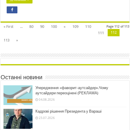
« First
...
80
90
100
«
109
110
Page 112 of 113
112
111
113
»
Останні новини
Упередження «фаворит-аутсайдер».Чому
аутсайдери переоцінені (РЕКЛАМА)
04.08.2026
Кадрові рішення Президента у Вараші
23.07.2026