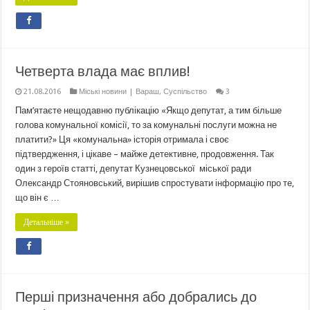
Четверта влада має вплив!
21.08.2016
Міські новини | Вараш
,
Суспільство
3
Пам’ятаєте нещодавню публікацію «Якщо депутат, а тим більше
голова комунальної комісії, то за комунальні послуги можна не
платити?» Ця «комунальна» історія отримала і своє
підтвердження, і цікаве – майже детективне, продовження. Так
один з героїв статті, депутат Кузнецовської міської ради
Олександр Стояновський, вирішив спростувати інформацію про те,
що він є …
Детальніше »
Перші призначення або добрались до