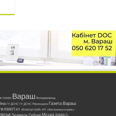
Вараш
ле озеро
Володимирець
Газета Вараш
йна
ГУ ДСНС
ГУ ДСНС Рівненщини
ти
КМКП
КП «Благоустрій»
КП «Житлокомунсервіс»
овськ
Міська рада
Людмила Скібчик
О.