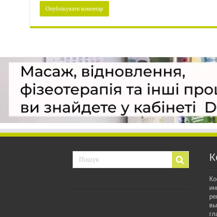
К
Ко
ин
ре
вы
гл