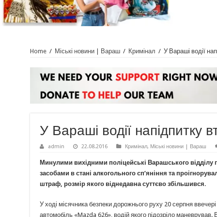
Home
/
Міські новини | Вараш
/
Кримінал
/
У Вараші водії нап
У Вараші водії напідпитку в
admin
22.08.2016
Кримінал
,
Міські новини | Вараш
Минулими вихідними поліцейські Варашського відділу п
засобами в стані алкогольного сп’яніння та проігнорув
штраф, розмір якого віднедавна суттєво збільшився.
У ході місячника безпеки дорожнього руху 20 серпня ввечері
автомобіль «Mazda 626», водій якого підозріло маневрував. 