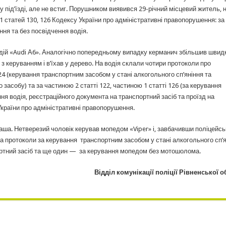
у під’їзді, але не встиг. Порушником виявився 29-річний місцевий житель, 
1 статей 130, 126 Кодексу України про адміністративні правопорушення: за
ння та без посвідчення водія.
водій «Audi А6». Аналогічно попередньому випадку керманич збільшив швид
з керуванням і в’їхав у дерево. На водія склали чотири протоколи про
4 (керування транспортним засобом у стані алкогольного сп’яніння та
собу) та за частиною 2 статті 122, частиною 1 статті 126 (за керування
ня водія, реєстраційного документа на транспортний засіб та проїзд на
країни про адміністративні правопорушення.
раша. Нетверезий чоловік керував мопедом «Viper» і, завбачивши поліцейсь
два протоколи за керування транспортним засобом у стані алкогольного сп’я
ортний засіб та ще один — за керування мопедом без мотошолома.
Відділ комунікації поліції Рівненської о