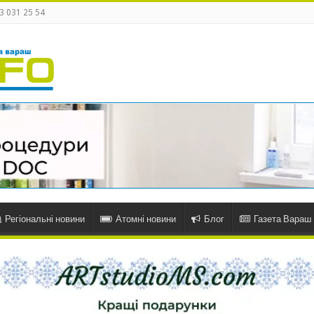
3 031 25 54
Регіональні новини
Атомні новини
Блог
Газета Вараш