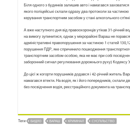
Біля одного з будинків залишив авто і намагався заховатися 
якого поліцейські склали одразу два протоколи за частиною 
керування транспортним засобом у стані алкогольного сп’яні
А вже наступного дня від правоохоронців утікав 31-річний 
на вимогу зупинитися, однак у мікрорайоні Вараш не порався 
адміністративні правопорушення за частиною 1 статей 130,12
порушення ПДР, яке спричинило пошкодження транспортного за
транспортним засобом особою, яка не має при собі посвідчен
заборонний сигнал регулювання дорожнього руху) Кодексу У
До цієї ж когорти порушників додався і 42-річний житель Ва
намагався втекти. На водія, як і його попередників, склали 
без посвідчення водія, реєстраційного документа на трансп
Теги
БИДЛО
ВАРАШ
КРИМІНАЛ
СУСПІЛЬСТВО