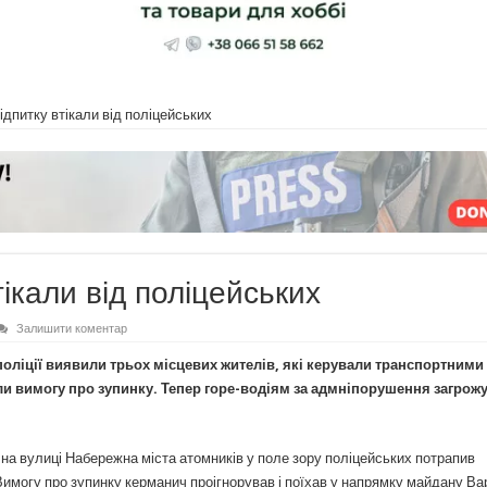
ідпитку втікали від поліцейських
тікали від поліцейських
Залишити коментар
оліції виявили трьох місцевих жителів, які керували транспортними
али вимогу про зупинку. Тепер горе-водіям за адмніпорушення загрож
 на вулиці Набережна міста атомників у поле зору поліцейських потрапив
Вимогу про зупинку керманич проігнорував і поїхав у напрямку майдану Ва