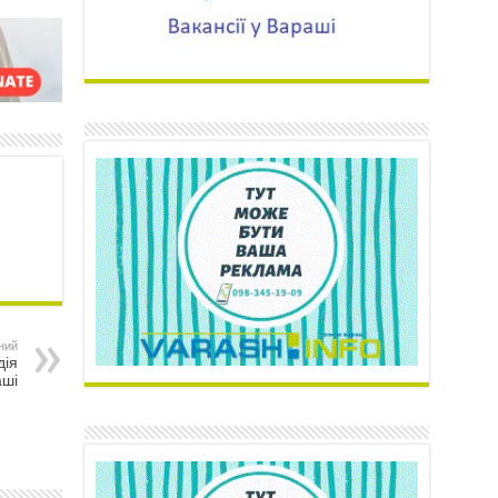
ний
дія
аші