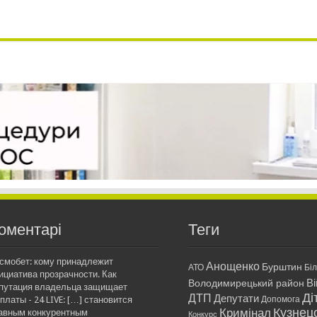
оментарі
Теги
смобет: кому принадлежит
Анощенко
Бурштин
АТО
Бі
ициатива прозрачности. Как
Ві
Володимирецький район
путация владельца защищает
Ді
ДТП
Депутати
платы - 24 LIVE: […] становится
Допомога
Кримінал
Кузнец
авным конкурентным
Конкурс