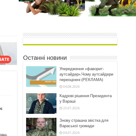
Останні новини
Упередження «фаворит-
аутсайдер».Чому аутсайдери
переоцінені (РЕКЛАМА)
04.08.2026
Кадрові рішення Президента
у Вараші
23.07.2026
ує
Знову страшна звістка для
Вараської громади
04.07.2026
раш.