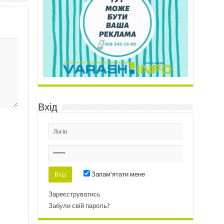
Вхід
Запам'ятати мене
Зареєструватись
Забули свій пароль?