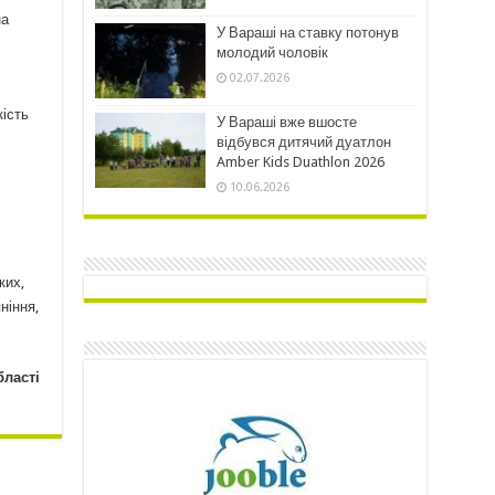
на
У Вараші на ставку потонув
молодий чоловік
02.07.2026
кість
У Вараші вже вшосте
відбувся дитячий дуатлон
Amber Kids Duathlon 2026
10.06.2026
ких,
ніння,
бласті