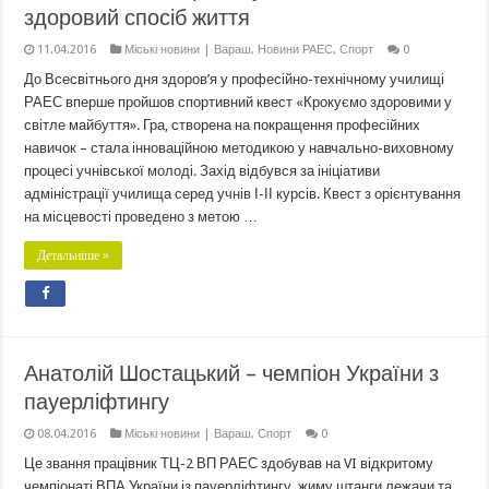
здоровий спосіб життя
11.04.2016
Міські новини | Вараш
,
Новини РАЕС
,
Спорт
0
До Всесвітнього дня здоров’я у професійно-технічному училищі
РАЕС вперше пройшов спортивний квест «Крокуємо здоровими у
світле майбуття». Гра, створена на покращення професійних
навичок – стала інноваційною методикою у навчально-виховному
процесі учнівської молоді. Захід відбувся за ініціативи
адміністрації училища серед учнів І-ІІ курсів. Квест з орієнтування
на місцевості проведено з метою …
Детальніше »
Анатолій Шостацький – чемпіон України з
пауерліфтингу
08.04.2016
Міські новини | Вараш
,
Спорт
0
Це звання працівник ТЦ-2 ВП РАЕС здобував на VI відкритому
чемпіонаті ВПА України із пауерліфтингу, жиму штанги лежачи та