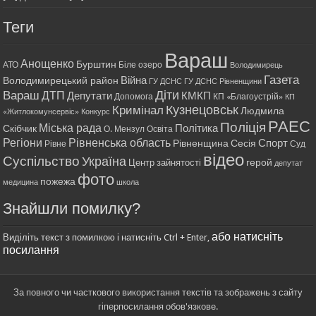
Теги
Вараш
Анощенко
Бурштин
АТО
Біле озеро
Володимирець
Газета
Війна
Володимирецький район
ГУ ДСНС
ГУ ДСНС Рівненщини
Діти
Вараш
ДТП
Депутати
КМКП
Допомога
КП «Благоустрій»
КП
Кримінал
Кузнецовськ
Людмила
«Житлокомунсервіс»
Конкурс
РАЕС
Поліція
Міська рада
Політика
Скібчик
О. Мензул
Освіта
Регіони
Рівненська область
Спорт
Рівненщина
Сесія
Рівне
Суд
відео
Суспільство
Україна
герой
Центр зайнятості
депутат
фото
пожежа
медицина
школа
Знайшли помилку?
або натисніть
Виділіть текст з помилкою і натисніть Ctrl + Enter,
посилання
За повного чи часткового використання текстів та зображень з сайту
гіперпосилання обов'язкове.