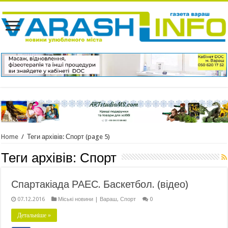
Home
/
Теги архівів: Спорт
(page 5)
Теги архівів:
Спорт
Спартакіада РАЕС. Баскетбол. (відео)
07.12.2016
Міські новини | Вараш
,
Спорт
0
Детальніше »