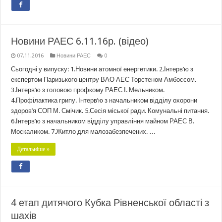
Новини РАЕС 6.11.16р. (відео)
07.11.2016
Новини РАЕС
0
Сьогодні у випуску: 1.Новини атомної енергетики. 2.Інтерв’ю з
експертом Паризького центру ВАО АЕС Торстеном Амбоссом.
3.Інтерв’ю з головою профкому РАЕС І. Мельником.
4.Профілактика грипу. Інтерв’ю з начальником відділу охорони
здоров’я СОП М. Смічик. 5.Сесія міської ради. Комунальні питання.
6.Інтерв’ю з начальником відділу управління майном РАЕС В.
Москаликом. 7.Житло для малозабезпечених. …
Детальніше »
4 етап дитячого Кубка Рівненської області з
шахів