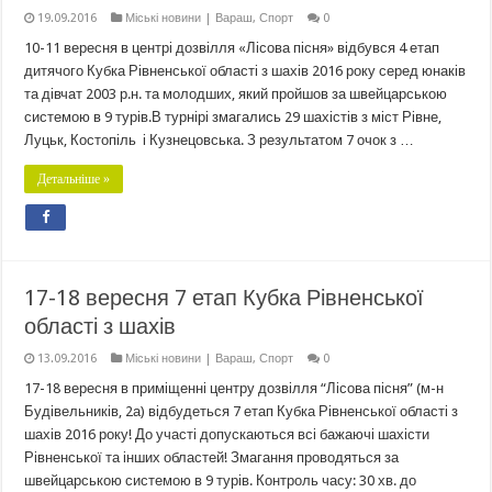
19.09.2016
Міські новини | Вараш
,
Спорт
0
10-11 вересня в центрі дозвілля «Лісова пісня» відбувся 4 етап
дитячого Кубка Рівненської області з шахів 2016 року серед юнаків
та дівчат 2003 р.н. та молодших, який пройшов за швейцарською
системою в 9 турів.В турнірі змагались 29 шахістів з міст Рівне,
Луцьк, Костопіль і Кузнецовська. З результатом 7 очок з …
Детальніше »
17-18 вересня 7 етап Кубка Рівненської
області з шахів
13.09.2016
Міські новини | Вараш
,
Спорт
0
17-18 вересня в приміщенні центру дозвілля “Лісова пісня” (м-н
Будівельників, 2а) відбудеться 7 етап Кубка Рівненської області з
шахів 2016 року! До участі допускаються всі бажаючі шахісти
Рівненської та інших областей! Змагання проводяться за
швейцарською системою в 9 турів. Контроль часу: 30 хв. до