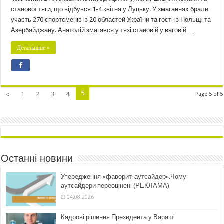
станової тяги, що відбувся 1-4 квітня у Луцьку. У змаганнях брали
участь 270 спортсменів із 20 областей України та гості із Польщі та
Азербайджану. Анатолій змагався у тязі становій у ваговій …
Детальніше »
5
«
1
2
3
4
Page 5 of 5
Останні новини
Упередження «фаворит-аутсайдер».Чому
аутсайдери переоцінені (РЕКЛАМА)
04.08.2026
Кадрові рішення Президента у Вараші