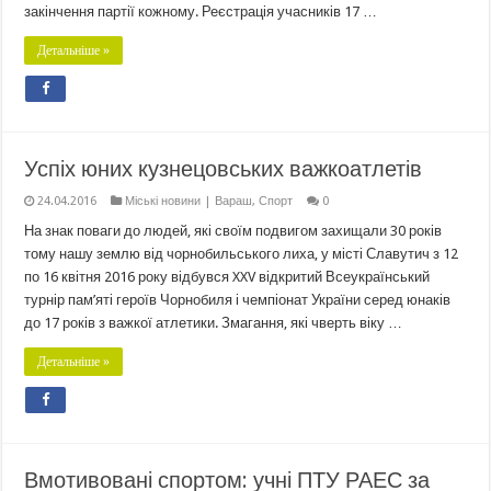
закінчення партії кожному. Реєстрація учасників 17 …
Детальніше »
Успіх юних кузнецовських важкоатлетів
24.04.2016
Міські новини | Вараш
,
Спорт
0
На знак поваги до людей, які своїм подвигом захищали 30 років
тому нашу землю від чорнобильського лиха, у місті Славутич з 12
по 16 квітня 2016 року відбувся XXV відкритий Всеукраїнський
турнір пам’яті героїв Чорнобиля і чемпіонат України серед юнаків
до 17 років з важкої атлетики. Змагання, які чверть віку …
Детальніше »
Вмотивовані спортом: учні ПТУ РАЕС за