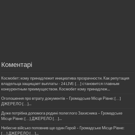
Коментарі
Космобет: кому принадлежит инициатива прозрачности. Как репутация
владельца защищает выплаты - 24 LIVE: […] становится главным
конкурентным преимуществом. Космобет кому принадлеж...
Оголошення про втрату документів – Громадське Місце Рівне: […]
ДЖЕРЕЛО […]...
Дуже потрібна допомога родині полеглого Захисника – Громадське
Місце Рівне: […] ДЖЕРЕЛО […]...
Небесне військо поповнив ще один Герой – Громадське Місце Рівне:
[…] ДЖЕРЕЛО […]...