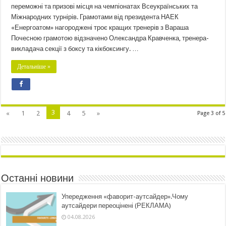
переможні та призові місця на чемпіонатах Всеукраїнських та
Міжнародних турнірів. Грамотами від президента НАЕК
«Енергоатом» нагороджені троє кращих тренерів з Вараша
Почесною грамотою відзначено Олександра Кравченка, тренера-
викладача секції з боксу та кікбоксингу. …
Детальніше »
3
«
1
2
4
5
»
Page 3 of 5
Останні новини
Упередження «фаворит-аутсайдер».Чому
аутсайдери переоцінені (РЕКЛАМА)
04.08.2026