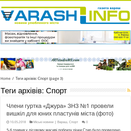
Home
/
Теги архівів: Спорт
(page 3)
Теги архівів:
Спорт
Члени гуртка «Джура» ЗНЗ №1 провели
вишкіл для юних пластунів міста (фото)
10.05.2018
Міські новини | Вараш
,
Спорт
0
5-6 травня у лісовому масиві поблизу річки Стир було проведено