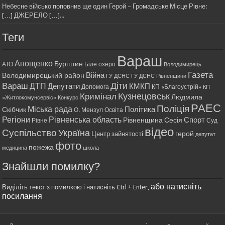
Небесне військо поповнив ще один Герой – Громадське Місце Рівне:
[…] ДЖЕРЕЛО […]...
Теги
Вараш
Анощенко
Бурштин
АТО
Біле озеро
Володимирець
Газета
Війна
Володимирецький район
ГУ ДСНС
ГУ ДСНС Рівненщини
Діти
Вараш
ДТП
Депутати
КМКП
Допомога
КП «Благоустрій»
КП
Кримінал
Кузнецовськ
Людмила
«Житлокомунсервіс»
Конкурс
РАЕС
Поліція
Міська рада
Політика
Скібчик
О. Мензул
Освіта
Регіони
Рівненська область
Спорт
Рівненщина
Сесія
Рівне
Суд
відео
Суспільство
Україна
герой
Центр зайнятості
депутат
фото
пожежа
медицина
школа
Знайшли помилку?
або натисніть
Виділіть текст з помилкою і натисніть Ctrl + Enter,
посилання