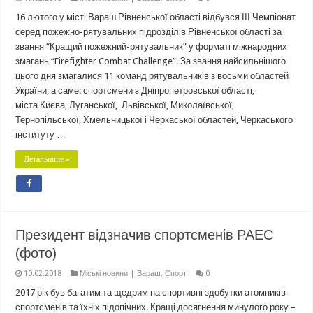
16 лютого у місті Вараш Рівненської області відбувся ІІІ Чемпіонат
серед пожежно-рятувальних підрозділів Рівненської області за
звання “Кращий пожежний-рятувальник” у форматі міжнародних
змагань “Firefighter Combat Challenge”. За звання найсильнішого
цього дня змагалися 11 команд рятувальників з восьми областей
України, а саме: спортсмени з Дніпропетровської області,
міста Києва, Луганської, Львівської, Миколаївської,
Тернопільської, Хмельницької і Черкаської областей, Черкаського
інституту …
Детальніше »
Президент відзначив спортсменів РАЕС
(фото)
10.02.2018
Міські новини | Вараш
,
Спорт
0
2017 рік був багатим та щедрим на спортивні здобутки атомників-
спортсменів та їхніх підопічних. Кращі досягнення минулого року –