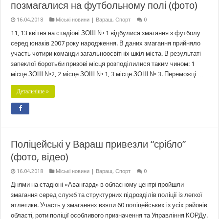
позмагалися на футбольному полі (фото)
16.04.2018
Міські новини | Вараш
,
Спорт
0
11, 13 квітня на стадіоні ЗОШ № 1 відбулися змагання з футболу
серед юнаків 2007 року народження. В даних змагання прийняло
участь чотири команди загальноосвітніх шкіл міста. В результаті
запеклої боротьби призові місця розподілилися таким чином: 1
місце ЗОШ №2, 2 місце ЗОШ № 1, 3 місце ЗОШ № 3. Переможці …
Детальніше »
Поліцейські у Вараш привезли “срібло”
(фото, відео)
16.04.2018
Міські новини | Вараш
,
Спорт
0
Днями на стадіоні «Авангард» в обласному центрі пройшли
змагання серед служб та структурних підрозділів поліції із легкої
атлетики. Участь у змаганнях взяли 60 поліцейських із усіх районів
області, роти поліції особливого призначення та Управління КОРДу.