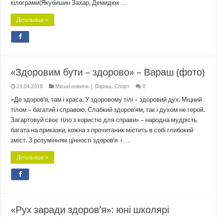
кілограми(Якубишин Захар, Демидюк …
Детальніше »
«Здоровим бути – здорово» – Вараш (фото)
23.04.2018
Міські новини | Вараш
,
Спорт
0
«Де здоров’я, там і краса. У здоровому тілі – здоровий дух. Міцний
тілом – багатий і справою. Слабкий здоров’ям, так і духом не герой.
Загартовуй своє тіло з користю для справи» – народна мудрість
багата на приказки, кожна з прочитаних містить в собі глибокий
зміст. З розумінням цінності здоров’я і …
Детальніше »
«Рух заради здоров’я»: юні школярі