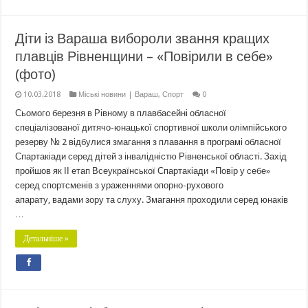
Діти із Вараша вибороли звання кращих
плавців Рівненщини – «Повірили в себе»
(фото)
10.03.2018
Міські новини | Вараш
,
Спорт
0
Сьомого березня в Рівному в плавбасейні обласної
спеціалізованої дитячо-юнацької спортивної школи олімпійського
резерву № 2 відбулися змагання з плавання в програмі обласної
Спартакіади серед дітей з інвалідністю Рівненської області. Захід
пройшов як ІІ етап Всеукраїнської Спартакіади «Повір у себе»
серед спортсменів з ураженнями опорно-рухового
апарату, вадами зору та слуху. Змагання проходили серед юнаків
…
Детальніше »