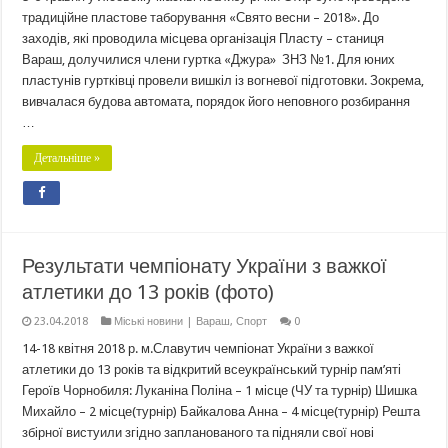
традиційне пластове таборування «Свято весни – 2018». До
заходів, які проводила місцева організація Пласту – станиця
Вараш, долучилися члени гуртка «Джура» ЗНЗ №1. Для юних
пластунів гуртківці провели вишкіл із вогневої підготовки. Зокрема,
вивчалася будова автомата, порядок його неповного розбирання
…
Детальніше »
Результати чемпіонату України з важкої
атлетики до 13 років (фото)
23.04.2018
Міські новини | Вараш
,
Спорт
0
14-18 квітня 2018 р. м.Славутич чемпіонат України з важкої
атлетики до 13 років та відкритий всеукраїнський турнір пам’яті
Героїв Чорнобиля: Луканіна Поліна – 1 місце (ЧУ та турнір) Шишка
Михайло – 2 місце(турнір) Байкалова Анна – 4 місце(турнір) Решта
збірної вистуили згідно запланованого та підняли свої нові