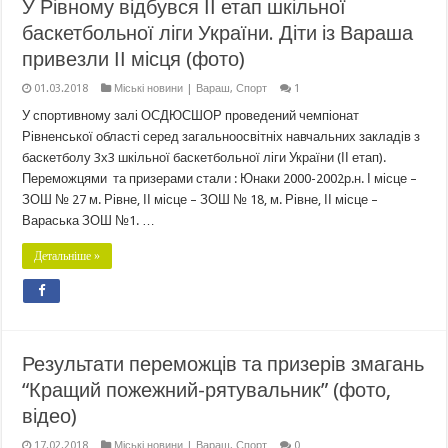
У Рівному відбувся ІІ етап шкільної
баскетбольної ліги України. Діти із Вараша
привезли ІІ місця (фото)
01.03.2018
Міські новини | Вараш
,
Спорт
1
У спортивному залі ОСДЮСШОР проведений чемпіонат
Рівненської області серед загальноосвітніх навчальних закладів з
баскетболу 3х3 шкільної баскетбольної ліги України (ІІ етап).
Переможцями та призерами стали : Юнаки 2000-2002р.н. І місце –
ЗОШ № 27 м. Рівне, ІІ місце – ЗОШ № 18, м. Рівне, ІІ місце –
Вараська ЗОШ №1. …
Детальніше »
Результати переможців та призерів змагань
“Кращий пожежний-рятувальник” (фото,
відео)
17.02.2018
Міські новини | Вараш
,
Спорт
0