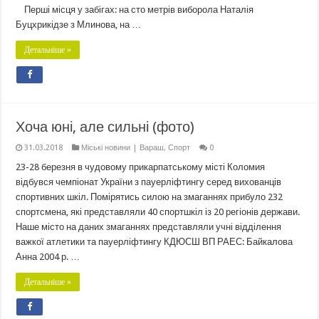
Перші місця у забігах: на сто метрів виборола Наталія
Буцхрикідзе з Млинова, на …
Детальніше »
Хоча юні, але сильні (фото)
31.03.2018
Міські новини | Вараш
,
Спорт
0
23-28 березня в чудовому прикарпатському місті Коломия
відбувся чемпіонат України з пауерліфтингу серед вихованців
спортивних шкіл. Помірятись силою на змаганнях прибуло 232
спортсмена, які представляли 40 спортшкіл із 20 регіонів держави.
Наше місто на даних змаганнях представляли учні відділення
важкої атлетики та пауерліфтингу КДЮСШ ВП РАЕС: Байкалова
Анна 2004 р. …
Детальніше »