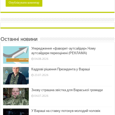
Останні новини
Упередження «фаворит-аутсайдер».Чому
аутсайдери переоцінені (РЕКЛАМА)
04.08.2026
Кадрові рішення Президента у Вараші
23.07.2026
Знову страшна звістка для Вараської громади
04.07.2026
У Вараші на ставку потонув молодий чоловік