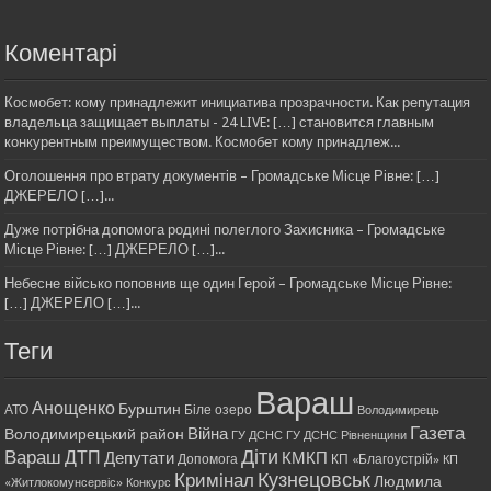
Коментарі
Космобет: кому принадлежит инициатива прозрачности. Как репутация
владельца защищает выплаты - 24 LIVE: […] становится главным
конкурентным преимуществом. Космобет кому принадлеж...
Оголошення про втрату документів – Громадське Місце Рівне: […]
ДЖЕРЕЛО […]...
Дуже потрібна допомога родині полеглого Захисника – Громадське
Місце Рівне: […] ДЖЕРЕЛО […]...
Небесне військо поповнив ще один Герой – Громадське Місце Рівне:
[…] ДЖЕРЕЛО […]...
Теги
Вараш
Анощенко
Бурштин
АТО
Біле озеро
Володимирець
Газета
Війна
Володимирецький район
ГУ ДСНС
ГУ ДСНС Рівненщини
Діти
Вараш
ДТП
Депутати
КМКП
Допомога
КП «Благоустрій»
КП
Кримінал
Кузнецовськ
Людмила
«Житлокомунсервіс»
Конкурс