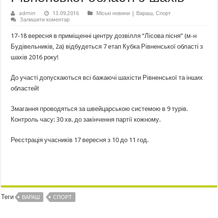
admin
13.09.2016
Міські новини | Вараш
,
Спорт
Залишити коментар
17-18 вересня в приміщенні центру дозвілля “Лісова пісня” (м-н
Будівельників, 2а) відбудеться 7 етап Кубка Рівненської області з
шахів 2016 року!
До участі допускаються всі бажаючі шахісти Рівненської та інших
областей!
Змагання проводяться за швейцарською системою в 9 турів.
Контроль часу: 30 хв. до закінчення партії кожному.
Реєстрація учасників 17 вересня з 10 до 11 год.
Теги
ВАРАШ
СПОРТ