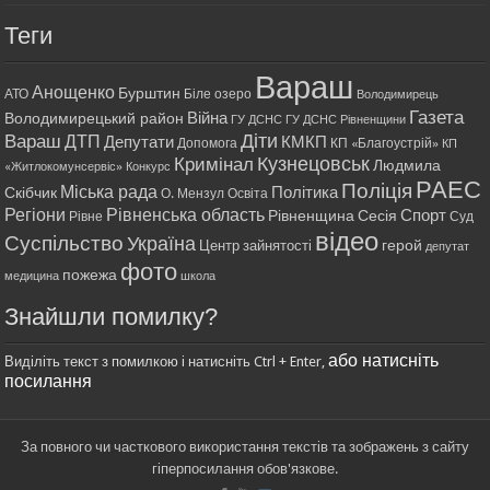
Теги
Вараш
Анощенко
Бурштин
АТО
Біле озеро
Володимирець
Газета
Війна
Володимирецький район
ГУ ДСНС
ГУ ДСНС Рівненщини
Діти
Вараш
ДТП
Депутати
КМКП
Допомога
КП «Благоустрій»
КП
Кримінал
Кузнецовськ
Людмила
«Житлокомунсервіс»
Конкурс
РАЕС
Поліція
Міська рада
Політика
Скібчик
О. Мензул
Освіта
Регіони
Рівненська область
Спорт
Рівненщина
Сесія
Рівне
Суд
відео
Суспільство
Україна
герой
Центр зайнятості
депутат
фото
пожежа
медицина
школа
Знайшли помилку?
або натисніть
Виділіть текст з помилкою і натисніть Ctrl + Enter,
посилання
За повного чи часткового використання текстів та зображень з сайту
гіперпосилання обов'язкове.