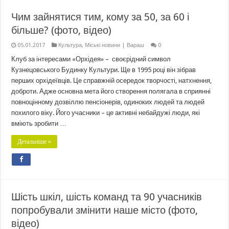
Чим зайнятися тим, кому за 50, за 60 і
більше? (фото, відео)
05.01.2017
Культура
,
Міські новини | Вараш
0
Клуб за інтересами «Орхідея» – своєрідний символ
Кузнецовського Будинку Культури. Ще в 1995 році він зібрав
перших орхідеївців. Це справжній осередок творчості, натхнення,
доброти. Адже основна мета його створення полягала в сприянні
повноцінному дозвіллю пенсіонерів, одиноких людей та людей
похилого віку. Його учасники – це активні небайдужі люди, які
вміють зробити …
Детальніше »
Шість шкіл, шість команд та 90 учасників
попробували змінити наше місто (фото,
відео)