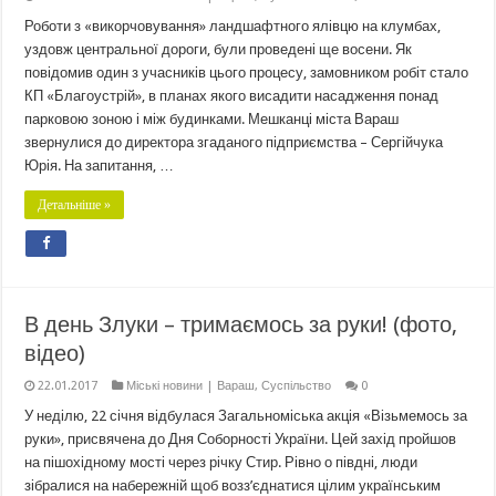
Роботи з «викорчовування» ландшафтного ялівцю на клумбах,
уздовж центральної дороги, були проведені ще восени. Як
повідомив один з учасників цього процесу, замовником робіт стало
КП «Благоустрій», в планах якого висадити насадження понад
парковою зоною і між будинками. Мешканці міста Вараш
звернулися до директора згаданого підприємства – Сергійчука
Юрія. На запитання, …
Детальніше »
В день Злуки – тримаємось за руки! (фото,
відео)
22.01.2017
Міські новини | Вараш
,
Суспільство
0
У неділю, 22 січня відбулася Загальноміська акція «Візьмемось за
руки», присвячена до Дня Соборності України. Цей захід пройшов
на пішохідному мості через річку Стир. Рівно о півдні, люди
зібралися на набережній щоб возз’єднатися цілим українським