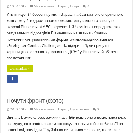
10.04.2017
Міські новини | Вараш
,
Спорт
0
У п’ятницю, 24 березня, у місті Вараш, на базі критого спортивного
комплексу 2-го державного пожежно-рятувального загону по
охороні Рівненської АЕС, відбувся І-й Чемпіонат серед пожежно-
рятувальних підрозділів Рівненщини на звання «Кращий
пожежний-рятувальник» за форматом міжнародних змагань
«Firefighter Combat Challenge». На відкритті були присутні
керівництво Головного управління ДСНС у Рівненській області,
представники …
Детальніше »
Почути фронт (фото)
28.02.2017
Міські новини | Вараш
,
Суспільство
0
Війна… Важке слово, важкий час. Ніби всім воно відоме, повсякчас
на слуху, вже навіть звикли потроху. Та тільки той, хто бачив її на
власні очі, наслідки її руйнівної сили, зможе сказати, що ж таке