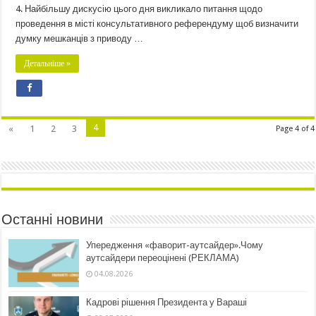
4. Найбільшу дискусію цього дня викликало питання щодо
проведення в місті консультативного референдуму щоб визначити
думку мешканців з приводу …
Детальніше »
4
«
1
2
3
Page 4 of 4
Останні новини
Упередження «фаворит-аутсайдер».Чому
аутсайдери переоцінені (РЕКЛАМА)
04.08.2026
Кадрові рішення Президента у Вараші