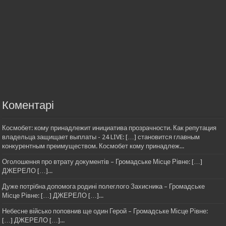
Коментарі
Космобет: кому принадлежит инициатива прозрачности. Как репутация
владельца защищает выплаты - 24 LIVE: […] становится главным
конкурентным преимуществом. Космобет кому принадлеж...
Оголошення про втрату документів – Громадське Місце Рівне: […]
ДЖЕРЕЛО […]...
Дуже потрібна допомога родині полеглого Захисника – Громадське
Місце Рівне: […] ДЖЕРЕЛО […]...
Небесне військо поповнив ще один Герой – Громадське Місце Рівне:
[…] ДЖЕРЕЛО […]...