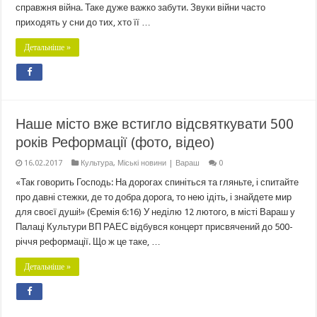
справжня війна. Таке дуже важко забути. Звуки війни часто
приходять у сни до тих, хто її …
Детальніше »
Наше місто вже встигло відсвяткувати 500
років Реформації (фото, відео)
16.02.2017
Культура
,
Міські новини | Вараш
0
«Так говорить Господь: На дорогах спиніться та гляньте, і спитайте
про давні стежки, де то добра дорога, то нею ідіть, і знайдете мир
для своєї душі!» (Єремія 6:16) У неділю 12 лютого, в місті Вараш у
Палаці Культури ВП РАЕС відбувся концерт присвячений до 500-
річчя реформації. Що ж це таке, …
Детальніше »