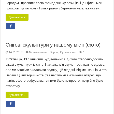
народом і проявити свою громадянську позицію. Цей флешмоб
пройшов під гаслом «Тільки разом збережемо незалежність». …
Детальніше »
Снігові скульптури у нашому місті (фото)
14.01.2017
Міські новини | Вараш
,
Суспільство
1
У п’ятницю, 13 січня біля Будівельників 7, було створено досить
цікаві скульптури із снігу. Нажаль, ім’я скульптора нам не відоме,
але ми б хотіли висловити подяку, цій людині, від мешканців міста
Вараш. Ці витвори мистецтва настільки викликали інтерес, що
навіть сфотографуватися з ними було не просто, потрібно було
ставати у …
Детальніше »