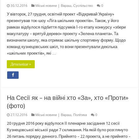
30.12.2016
Міські новини | Вараш
,
Суспільство
0
У вівторок, 27 грудня, освітній проект «Відкривай Україну»
презентував ток-шоу «Ліга шкільних проектів». Також, у його
рамках відбулося підбиття підсумків І-го етапу конкурсу «збери
макулатуру – врятуй дерево» проекту «Зелена планета». Та
визначили школу, яка отримає шкільну спортивну форму. Щодо
команд кузнецовських шкіл, то вони презентували декілька
«шкільних проектів», які …
Детальніше »
На Сесії як – на війні хто «За», хто «Проти»
(фото)
27.12.2016
Міські новини | Вараш
,
Політика
0
20 грудня 2016 року відбулося ІІ пленарне засідання 12 сесії
Кузнецовської міської ради 7 скликання. На якій було розглянуто
26 питань порядку денного. Прийнято – 22 проекта, а не прийнято –