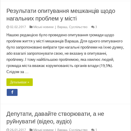
Результати опитування мешканців щодо
нагальних проблем у місті
02.02.2017
Міські новини | Вараш
,
Суспільство
3
Нашою редакцією було проведено опитування громади щодо
проблем життя у місті мешканців Вараша. Для одного опитуваного
було запропоновано вибрати три нагальні проблеми на їхню думку,
або взагалі запропонувати свою, не вказану в опитуванні,
проблему. І тому найбільшою проблемою, яка хвилює людей,
громада міста вважає корумпованість органів влади (19,5%).
Слідом за …
Детальніше »
Депутати, давайте створювати, а не
руйнувати! (відео, аудіо)
26.01.2017
Міські новини | Вараш
,
Суспільство
1