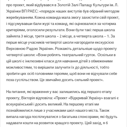
про проект, який відбувався в Золотій Залі Палацу Культури ім. Л.
Українки ВП РАЕС: «порядок наших виступів був обраний методом
жеребкуванням. Кожна команда мала змогу захистити свій проект,
і підсумувавши бали журі та команд, які оцінювалися за чотирма
критеріями, оголосили результати. Вони були такі: перша школа
зайняла 3 місце, третя школа – 2 місце, а четверта школа – 1. За
перше місце учасників четвертої школи нагородили екскурсією
Верховною Радою України». Розкажіть детальніше щодо проекту
четвертої школи: «Вони роблять театральний гурток. Оскільки в
цій школі є інклюзивні класи для навчання дітей з обмеженими
можливостями, то вирішили залучити їх до діяльності, тобто
зробити цих осіб головними героями, щоб вони не відчували себе
поза суспільством. Це звичайно досить сильний проект».
На питання, які враження у вас залишились від першого етапу
проекту, Вікторія відповіла: «Проект «Відкривай Україну» взагалі є
всеукраїнський і досить великий. На першому етапі ми
познайомилися лише з учасниками шкіл нашого міста. Також
випала нагода поспілкуватися з багатьма спонсорами, які будуть
надавати кошти на розвиток кращого проекту. Цей захід, я б