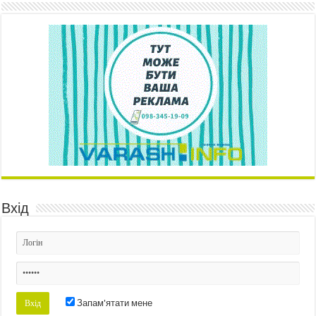
Вхід
Запам'ятати мене