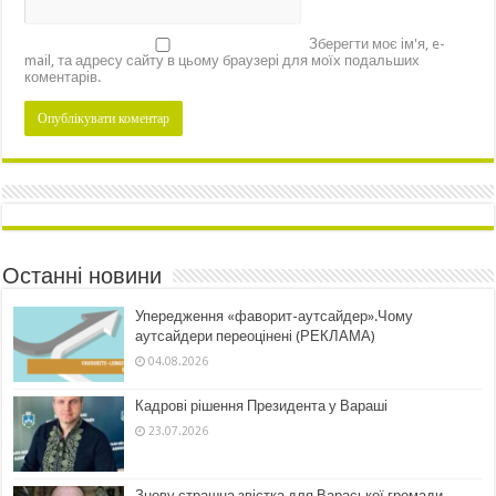
Зберегти моє ім'я, e-
mail, та адресу сайту в цьому браузері для моїх подальших
коментарів.
Останні новини
Упередження «фаворит-аутсайдер».Чому
аутсайдери переоцінені (РЕКЛАМА)
04.08.2026
Кадрові рішення Президента у Вараші
23.07.2026
Знову страшна звістка для Вараської громади