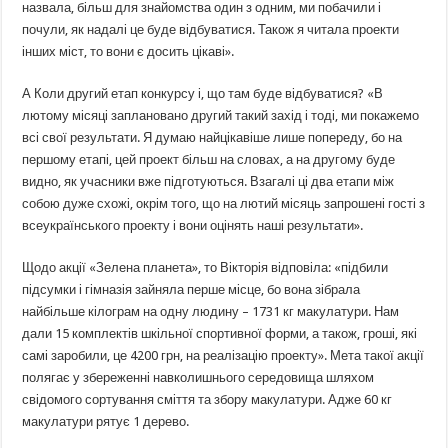
назвала, більш для знайомства один з одним, ми побачили і
почули, як надалі це буде відбуватися. Також я читала проекти
інших міст, то вони є досить цікаві».
А Коли другий етап конкурсу і, що там буде відбуватися? «В
лютому місяці заплановано другий такий захід і тоді, ми покажемо
всі свої результати. Я думаю найцікавіше лише попереду, бо на
першому етапі, цей проект більш на словах, а на другому буде
видно, як учасники вже підготуються. Взагалі ці два етапи між
собою дуже схожі, окрім того, що на лютий місяць запрошені гості з
всеукраїнського проекту і вони оцінять наші результати».
Щодо акції «Зелена планета», то Вікторія відповіла: «підбили
підсумки і гімназія зайняла перше місце, бо вона зібрала
найбільше кілограм на одну людину – 1731 кг макулатури. Нам
дали 15 комплектів шкільної спортивної форми, а також, гроші, які
самі заробили, це 4200 грн, на реалізацію проекту». Мета такої акції
полягає у збереженні навколишнього середовища шляхом
свідомого сортування сміття та збору макулатури. Адже 60 кг
макулатури рятує 1 дерево.