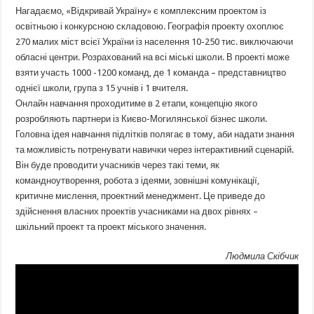
Нагадаємо, «Відкривай Україну» є комплексним проектом із
освітньою і конкурсною складовою. Географія проекту охоплює
270 малих міст всієї України із населення 10-250 тис. виключаючи
обласні центри. Розрахований на всі міські школи. В проекті може
взяти участь 1000 -1200 команд, де 1 команда – представництво
однієї школи, група з 15 учнів і 1 вчителя.
Онлайн навчання проходитиме в 2 етапи, концепцію якого
розробляють партнери із Києво-Могилянської бізнес школи.
Головна ідея навчання підлітків полягає в тому, аби надати знання
та можливість потренувати навички через інтерактивний сценарій.
Він буде проводити учасників через такі теми, як
командноутворення, робота з ідеями, зовнішні комунікації,
критичне мислення, проектний менеджмент. Це приведе до
здійснення власних проектів учасниками на двох рівнях –
шкільний проект та проект міського значення.
Людмила Скібчик