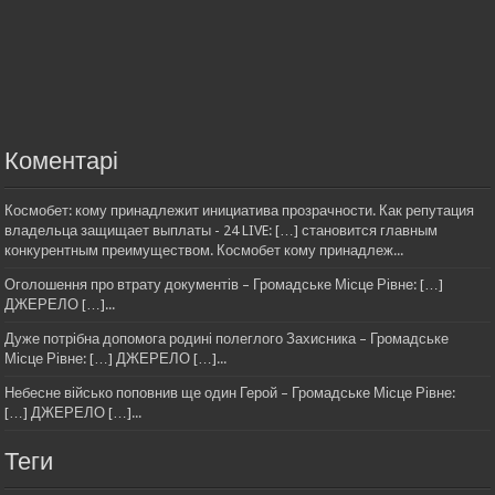
Коментарі
Космобет: кому принадлежит инициатива прозрачности. Как репутация
владельца защищает выплаты - 24 LIVE: […] становится главным
конкурентным преимуществом. Космобет кому принадлеж...
Оголошення про втрату документів – Громадське Місце Рівне: […]
ДЖЕРЕЛО […]...
Дуже потрібна допомога родині полеглого Захисника – Громадське
Місце Рівне: […] ДЖЕРЕЛО […]...
Небесне військо поповнив ще один Герой – Громадське Місце Рівне:
[…] ДЖЕРЕЛО […]...
Теги