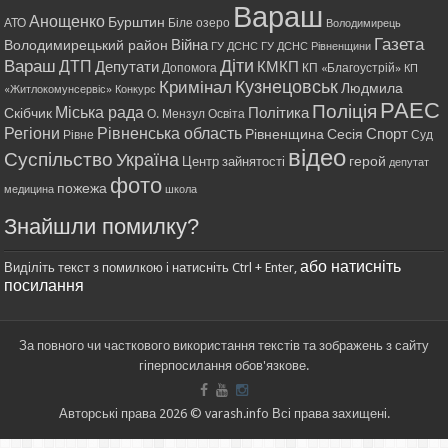
Вараш
Анощенко
Бурштин
АТО
Біле озеро
Володимирець
Газета
Війна
Володимирецький район
ГУ ДСНС
ГУ ДСНС Рівненщини
Діти
Вараш
ДТП
Депутати
КМКП
Допомога
КП «Благоустрій»
КП
Кримінал
Кузнецовськ
Людмила
«Житлокомунсервіс»
Конкурс
РАЕС
Поліція
Міська рада
Політика
Скібчик
О. Мензул
Освіта
Регіони
Рівненська область
Спорт
Рівненщина
Сесія
Рівне
Суд
відео
Суспільство
Україна
герой
Центр зайнятості
депутат
фото
пожежа
медицина
школа
Знайшли помилку?
або натисніть
Виділіть текст з помилкою і натисніть Ctrl + Enter,
посилання
За повного чи часткового використання текстів та зображень з сайту
гіперпосилання обов'язкове.
Авторські права 2026 © varash.info Всі права захищені.