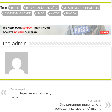
Теги
ВІДЕО
ВІДКРИВАЄМО УКРАЇНУ
ЛІГА ШКІЛЬНИХ ПРОЕКТІВ
ЛЮДМИЛА СКІБЧИК
РАЕС
ФОТО
ШКОЛА
Про admin
Попередній
ЖК «Паркове містечко» у
Вараші
Наступний
Укрзалізниця призначила
рекордну кількість поїздів на