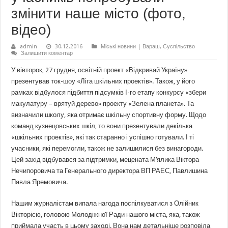
змінити наше місто (фото,
відео)
admin
30.12.2016
Міські новини | Вараш
,
Суспільство
Залишити коментар
У вівторок, 27 грудня, освітній проект «Відкривай Україну»
презентував ток-шоу «Ліга шкільних проектів». Також, у його
рамках відбулося підбиття підсумків І-го етапу конкурсу «збери
макулатуру – врятуй дерево» проекту «Зелена планета». Та
визначили школу, яка отримає шкільну спортивну форму. Щодо
команд кузнецовських шкіл, то вони презентували декілька
«шкільних проектів», які так старанно і успішно готували. І ті
учасники, які перемогли, також не залишилися без винагороди.
Цей захід відбувався за підтримки, мецената М’ялика Віктора
Нечипоровича та Генерального директора ВП РАЕС, Павлишина
Павла Яремовича.
Нашим журналістам випала нагода поспілкуватися з Олійник
Вікторією, головою Молодіжної Ради нашого міста, яка, також
приймала участь в цьому заході. Вона нам детальніше розповіла