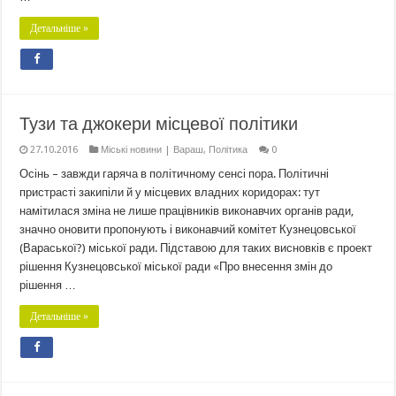
Детальніше »
Тузи та джокери місцевої політики
27.10.2016
Міські новини | Вараш
,
Політика
0
Осінь – завжди гаряча в політичному сенсі пора. Політичні
пристрасті закипіли й у місцевих владних коридорах: тут
намітилася зміна не лише працівників виконавчих органів ради,
значно оновити пропонують і виконавчий комітет Кузнецовської
(Вараської?) міської ради. Підставою для таких висновків є проект
рішення Кузнецовської міської ради «Про внесення змін до
рішення …
Детальніше »