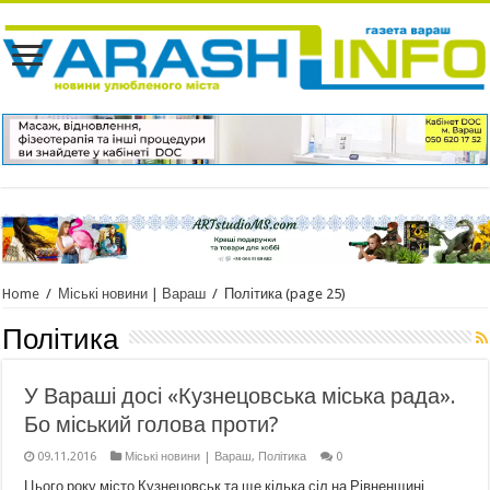
Home
/
Міські новини | Вараш
/
Політика
(page 25)
Політика
У Вараші досі «Кузнецовська міська рада».
Бо міський голова проти?
09.11.2016
Міські новини | Вараш
,
Політика
0
Цього року місто Кузнецовськ та ще кілька сіл на Рівненщині