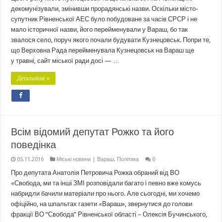
декомунізували, змінивши прорадянські назви. Оскільки місто-
супутник Рівненської АЕС було побудоване за часів СРСР і не
мало історичної назви, його перейменували у Вараш, бо так
звалося село, поруч якого почали будувати Кузнецовськ. Попри те,
що Верховна Рада перейменувала Кузнецовськ на Вараш ще
у травні, сайт міської ради досі — …
Детальніше »
Всім відомий депутат Рожко та його
поведінка
05.11.2016
Міські новини | Вараш
,
Політика
0
Про депутата Анатолія Петровича Рожка обраний від ВО
«Свобода, ми та інші ЗМІ розповідали багато і певно вже комусь
набридли бачили матеріали про нього. Але сьогодні, ми хочемо
офіційно, на шпальтах газети «Вараш», звернутися до голови
фракції ВО “Свобода” Рівненської області – Олексія Бучинського,