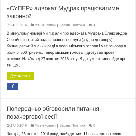
«СУПЕР» адвокат Мудрак працюватиме
законно?
04.11.2016
Міські новини | Вараш
,
Політика
4
В минулому номері ми писали про адвоката Мудрака Олександра
Сергійовича, який надає правові послуги (згідно договору)
Кузнецовській міській раді в особі міського голови і має гонорар в
розмірі 500 гривень. Тепер міський голова підготував проект
рішення № 404 від 27 жовтня 2016 року. В документі мова йде про
те, що …
Детальніше »
Попередньо обговорили питання
позачергової сесії
27.10.2016
Міські новини | Вараш
,
Політика
0
Завтра, 28 жовтня 2016 року, відбудеться 11 позачергова сесія