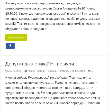
Кузнецовської міської ради, скликана відповідно до
розпорядження міського голови Сергія Анощенка №301-р від
25.10.2016 року. До порядку денного сесії внесено 11 питань, які
попередньо розглядалися на засіданнях постійних депутатських
комісій. Так, 19 жовтня працювала «земельна» комісія, 20 жовтня
відбулося спільне засідання …
Детальніше »
Депутатська етика? Ні, не чули…
27.10.2016
Міські новини | Вараш
,
Політика
,
Суспільство
0
Річниці виборів Кузнецовської міської ради 7 скликання та
міського голови присвячується… Головне питання, які ставили
собі виборці, віддаючи голос за того чи іншого кандидата, чи
будуть зміни на краще!? Чи працюватиме нова місцева влада
ефективніше попередньої та що для цього треба зробити? Кожна
партія пропонувала власне бачення «нового порядку». Повірили.
…