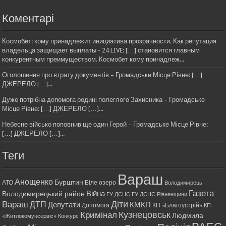
Коментарі
Космобет: кому принадлежит инициатива прозрачности. Как репутация
владельца защищает выплаты - 24 LIVE: […] становится главным
конкурентным преимуществом. Космобет кому принадлеж...
Оголошення про втрату документів – Громадське Місце Рівне: […]
ДЖЕРЕЛО […]...
Дуже потрібна допомога родині полеглого Захисника – Громадське
Місце Рівне: […] ДЖЕРЕЛО […]...
Небесне військо поповнив ще один Герой – Громадське Місце Рівне:
[…] ДЖЕРЕЛО […]...
Теги
Вараш
Анощенко
Бурштин
АТО
Біле озеро
Володимирець
Газета
Війна
Володимирецький район
ГУ ДСНС
ГУ ДСНС Рівненщини
Діти
Вараш
ДТП
Депутати
КМКП
Допомога
КП «Благоустрій»
КП
Кримінал
Кузнецовськ
Людмила
«Житлокомунсервіс»
Конкурс