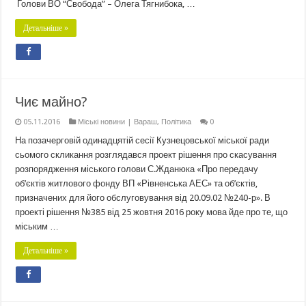
Голови ВО “Свобода” – Олега Тягнибока, …
Детальніше »
Чиє майно?
05.11.2016
Міські новини | Вараш
,
Політика
0
На позачерговій одинадцятій сесії Кузнецовської міської ради
сьомого скликання розглядався проект рішення про скасування
розпорядження міського голови С.Жданюка «Про передачу
об’єктів житлового фонду ВП «Рівненська АЕС» та об’єктів,
призначених для його обслуговування від 20.09.02 №240-р». В
проекті рішення №385 від 25 жовтня 2016 року мова йде про те, що
міським …
Детальніше »