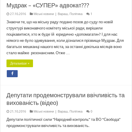
Мудрак – «СУПЕР» адвокат???
27.10.2016
Міські новини | Вараш
,
Політика
1
Знаючи те, що на міську раду подано позов до суду по новій
структурі виконавчого комітету міської ради, вирішили
поцікавитися, хто ж буде їй юридично «допомагати»? І для нас
ніякого не було здивування, коли дізналися прізвище Мудрак. Для
багатьох мешканці нашого міста, за останні декілька місяців воно
стало майже резонансним. Отже …
Детальніше »
Депутати продемонстрували ввічливість та
вихованість (відео)
21.10.2016
Міські новини | Вараш
,
Політика
0
Депутати політичної сили “Народний контроль” та ВО “Свобода”
продемонстрували ввічливість та вихованість.