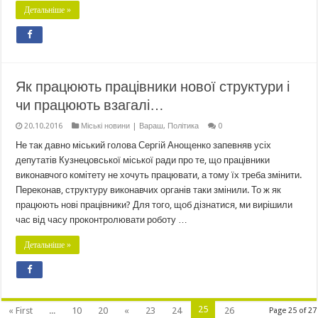
Детальніше »
Як працюють працівники нової структури і
чи працюють взагалі…
20.10.2016
Міські новини | Вараш
,
Політика
0
Не так давно міський голова Сергій Анощенко запевняв усіх
депутатів Кузнецовської міської ради про те, що працівники
виконавчого комітету не хочуть працювати, а тому їх треба змінити.
Переконав, структуру виконавчих органів таки змінили. То ж як
працюють нові працівники? Для того, щоб дізнатися, ми вирішили
час від часу проконтролювати роботу …
Детальніше »
25
« First
...
10
20
«
23
24
26
Page 25 of 27