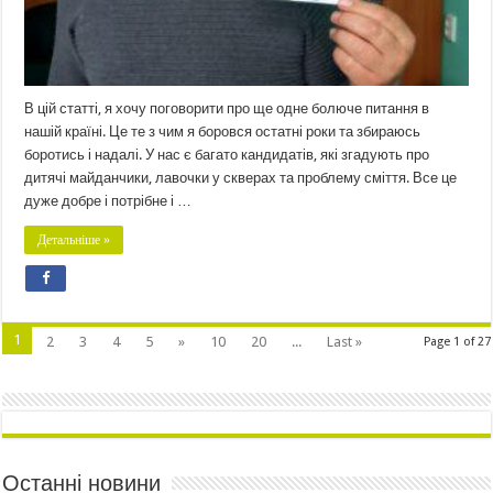
В цій статті, я хочу поговорити про ще одне болюче питання в
нашій країні. Це те з чим я боровся остатні роки та збираюсь
боротись і надалі. У нас є багато кандидатів, які згадують про
дитячі майданчики, лавочки у скверах та проблему сміття. Все це
дуже добре і потрібне і …
Детальніше »
1
2
3
4
5
»
10
20
...
Last »
Page 1 of 27
Останні новини