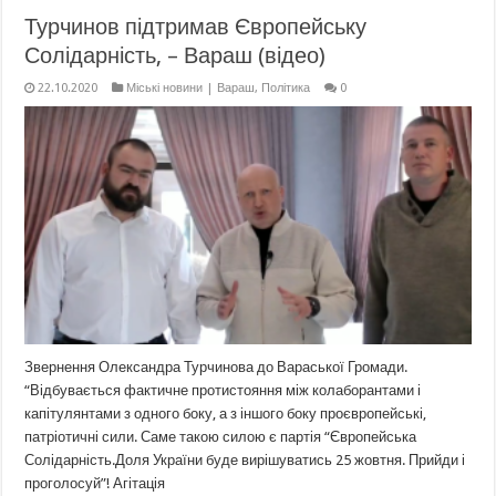
Турчинов підтримав Європейську
Солідарність, – Вараш (відео)
22.10.2020
Міські новини | Вараш
,
Політика
0
Звернення Олександра Турчинова до Вараської Громади.
“Відбувається фактичне протистояння між колаборантами і
капітулянтами з одного боку, а з іншого боку проєвропейські,
патріотичні сили. Саме такою силою є партія “Європейська
Солідарність.Доля України буде вирішуватись 25 жовтня. Прийди і
проголосуй”! Агітація