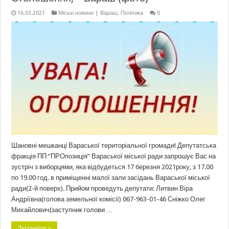
16.03.2021
Міські новини | Вараш
,
Політика
0
Шановні мешканці Вараської територіальної громади! Депутатська
фракція ПП “ПРОпозиція” Вараської міської ради запрошує Вас на
зустріч з виборцями, яка відбудеться 17 березня 2021року, з 17.00
по 19.00 год. в приміщенні малої зали засідань Вараської міської
ради(2-й поверх). Прийом проведуть депутати: Литвин Віра
Андріївна(голова земельної комісії) 067-963-01-46 Сніжко Олег
Михайлович(заступник голови …
Детальніше »