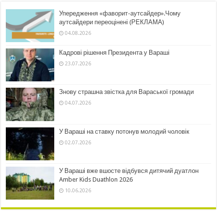
Упередження «фаворит-аутсайдер».Чому
аутсайдери переоцінені (РЕКЛАМА)
04.08.2026
Кадрові рішення Президента у Вараші
23.07.2026
Знову страшна звістка для Вараської громади
04.07.2026
У Вараші на ставку потонув молодий чоловік
02.07.2026
У Вараші вже вшосте відбувся дитячий дуатлон
Amber Kids Duathlon 2026
10.06.2026