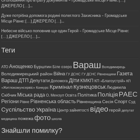
Оголошення про втрату документів – Громадське Місце Рівне: […]
ДЖЕРЕЛО […]...
Дуже потрібна допомога родині полеглого Захисника – Громадське
Місце Рівне: […] ДЖЕРЕЛО […]...
Небесне військо поповнив ще один Герой – Громадське Місце Рівне:
[…] ДЖЕРЕЛО […]...
Теги
Вараш
Анощенко
Бурштин
АТО
Біле озеро
Володимирець
Газета
Війна
Володимирецький район
ГУ ДСНС
ГУ ДСНС Рівненщини
Діти
Вараш
ДТП
Депутати
КМКП
Допомога
КП «Благоустрій»
КП
Кримінал
Кузнецовськ
Людмила
«Житлокомунсервіс»
Конкурс
РАЕС
Поліція
Міська рада
Політика
Скібчик
О. Мензул
Освіта
Регіони
Рівненська область
Спорт
Рівненщина
Сесія
Рівне
Суд
відео
Суспільство
Україна
герой
Центр зайнятості
депутат
фото
пожежа
медицина
школа
Знайшли помилку?