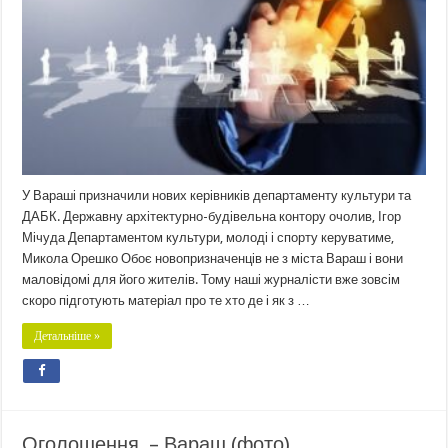
У Вараші призначили нових керівників департаменту культури та
ДАБК. Державну архітектурно-будівельна контору очолив, Ігор
Мічуда Департаментом культури, молоді і спорту керуватиме,
Микола Орешко Обоє новопризначенців не з міста Вараш і вони
маловідомі для його жителів. Тому наші журналісти вже зовсім
скоро підготують матеріал про те хто де і як з …
Детальніше »
Оголошення, – Вараш (фото)