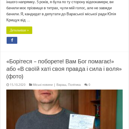
іншого напрямку. 5 років, я була по ту сторону відеокамери, ви
бачили моє прізвище в титрах, чули мій голос, але не завжди
бачили. Я, кандидат в депутати до Вараської міської ради Юлія
Крищук від …
Детальніше »
«Борітеся – поборете! Вам Бог помагає!»
або «В своїй хаті своя правда і сила і воля»
(фото)
15.10.2020
Міські новини | Вараш
,
Політика
0