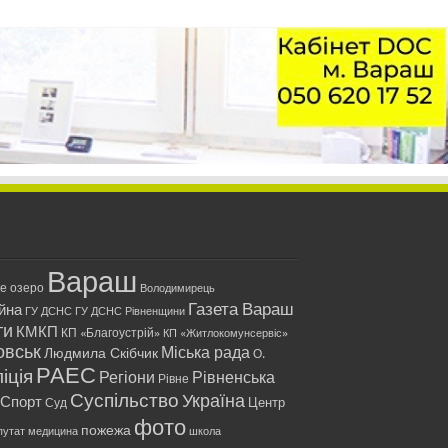
Вараш
ле озеро
Володимирець
Газета Вараш
йна
ГУ ДСНС
ГУ ДСНС Рівненщини
ти
КМКП
КП «Благоустрій»
КП «Житлокомунсервіс»
овськ
Міська рада
Людмила Скібчик
О.
РАЕС
іція
Регіони
Рівненська
Рівне
Суспільство
Україна
Спорт
Центр
Суд
фото
пожежа
путат
медицина
школа