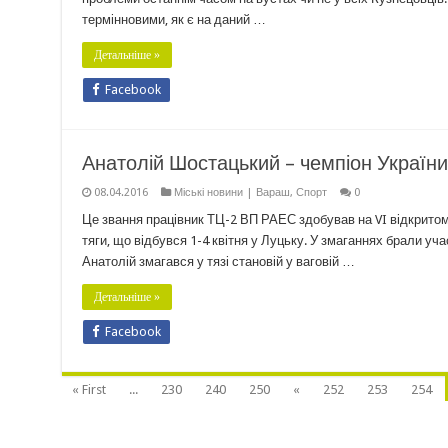
термінновими, як є на даний …
Детальніше »
Facebook
Анатолій Шостацький – чемпіон України
08.04.2016
Міські новини | Вараш
,
Спорт
0
Це звання працівник ТЦ-2 ВП РАЕС здобував на VI відкритом
тяги, що відбувся 1-4 квітня у Луцьку. У змаганнях брали уча
Анатолій змагався у тязі становій у ваговій …
Детальніше »
Facebook
« First
...
230
240
250
«
252
253
254