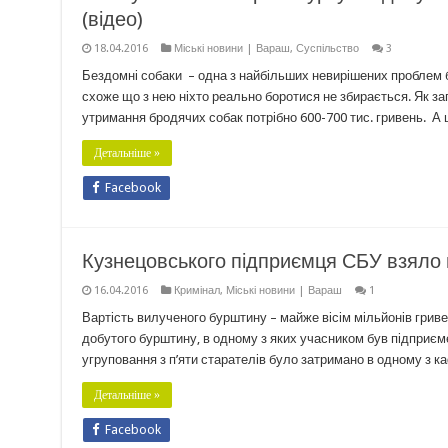
(відео)
18.04.2016
Міські новини | Вараш
,
Суспільство
3
Бездомні собаки – одна з найбільших невирішених проблем б
схоже що з нею ніхто реально боротися не збирається. Як за
утримання бродячих собак потрібно 600-700 тис. гривень. А 
Детальніше »
Facebook
Кузнецовського підприємця СБУ взяло н
16.04.2016
Кримінал
,
Міські новини | Вараш
1
Вартість вилученого бурштину – майже вісім мільйонів гриве
добутого бурштину, в одному з яких учасником був підприєме
угруповання з п’яти старателів було затримано в одному з 
Детальніше »
Facebook