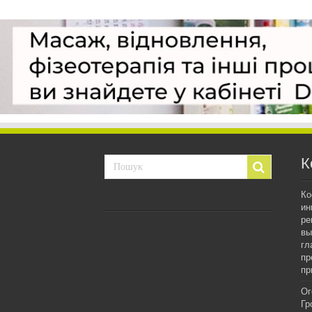
К
Ко
ин
ре
вы
гл
пр
пр
Ог
Гр