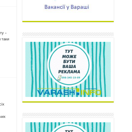
ту –
 таки
сіх
вчих