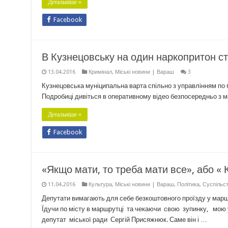
Детальніше »
Facebook
В Кузнецовську на один наркопритон с
13.04.2016
Кримінал
,
Міські новини | Вараш
3
Кузнецовська муніципальна варта спільно з управлінням по 
Подробиці дивіться в оперативному відео безпосередньо з мі
Детальніше »
Facebook
«Якщо мати, то треба мати все», або «
11.04.2016
Культура
,
Міські новини | Вараш
,
Політика
,
Суспільс
Депутати вимагають для себе безкоштовного проїзду у маршрут
Їдучи по місту в маршрутці та чекаючи свою зупинку, мою у
депутат міської ради Сергій Присяжнюк. Саме він і …