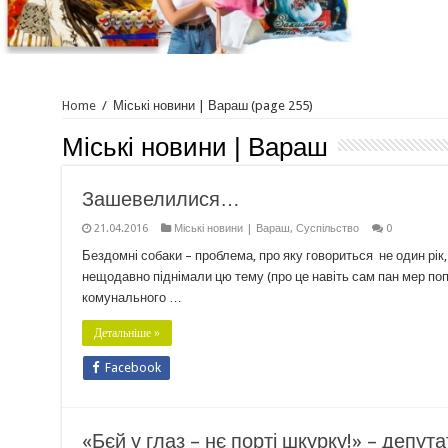
Home
/
Міські новини | Вараш
(page 255)
Міські новини | Вараш
Зашевелилися…
21.04.2016
Міські новини | Вараш
,
Суспільство
0
Бездомні собаки – проблема, про яку говориться не один рік,
нещодавно піднімали цю тему (про це навіть сам пан мер попр
комунального …
Детальніше »
Facebook
«Бєй у глаз – нє порті шкурку!» – депу