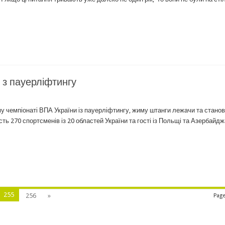
 з пауерліфтингу
у чемпіонаті ВПА України із пауерліфтингу, жиму штанги лежачи та станов
сть 270 спортсменів із 20 областей України та гості із Польщі та Азербайдж
255
256
»
Page