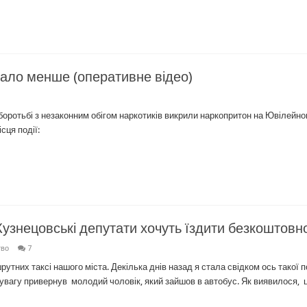
тало менше (оперативне відео)
боротьбі з незаконним обігом наркотиків викрили наркопритон на Ювілейно
сця події:
 Кузнецовські депутати хочуть їздити безкоштов
тво
7
них таксі нашого міста. Декілька днів назад я стала свідком ось такої по
вагу привернув молодий чоловік, який зайшов в автобус. Як виявилося, 