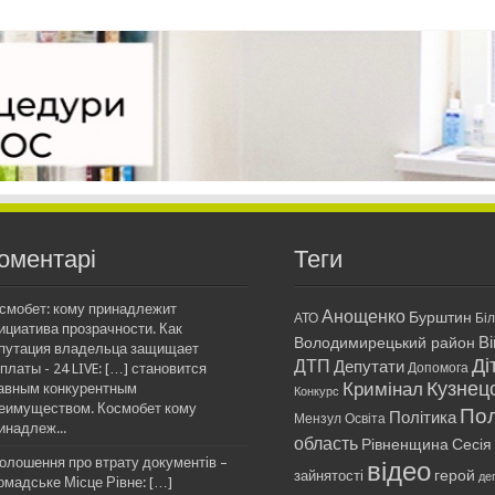
оментарі
Теги
смобет: кому принадлежит
Анощенко
Бурштин
АТО
Бі
ициатива прозрачности. Как
Ві
Володимирецький район
путация владельца защищает
Ді
ДТП
Депутати
платы - 24 LIVE: […] становится
Допомога
Кримінал
Кузнец
авным конкурентным
Конкурс
еимуществом. Космобет кому
Пол
Політика
Мензул
Освіта
инадлеж...
область
Рівненщина
Сесія
олошення про втрату документів –
відео
герой
зайнятості
де
омадське Місце Рівне: […]