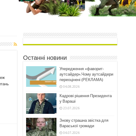
Останні новини
Упередження «фаворит-
аутсайдер».Чому аутсайдери
теж
переоцінені (РЕКЛАМА)
итань
04.08.2026
Кадрові рішення Президента
у Вараші
23.07.2026
Знову страшна звістка для
Вараської громади
04.07.2026