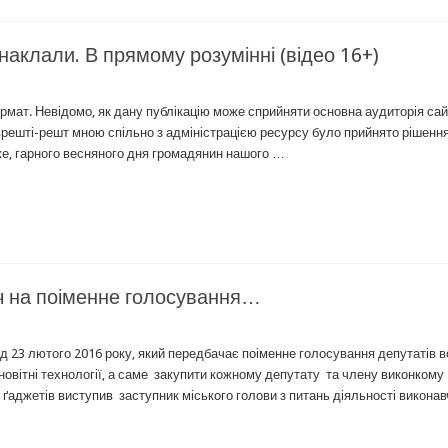
аклали. В прямому розумінні (відео 16+)
ормат. Невідомо, як дану публікацію може сприйняти основна аудиторія сай
а врешті-решт мною спільно з адміністрацією ресурсу було прийнято рішення
тже, гарного весняного дня громадянин нашого …
сяч на поіменне голосування…
 23 лютого 2016 року, який передбачає поіменне голосування депутатів в
новітні технології, а саме закупити кожному депутату та члену виконкому
 ґаджетів виступив заступник міського голови з питань діяльності викона