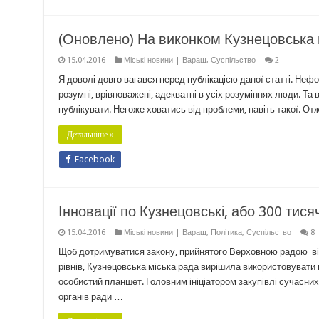
(Оновлено) На виконком Кузнецовська н
15.04.2016
Міські новини | Вараш
,
Суспільство
2
Я доволі довго вагався перед публікацією даної статті. Неф
розумні, врівноважені, адекватні в усіх розуміннях люди. Т
публікувати. Негоже ховатись від проблеми, навіть такої. О
Детальніше »
Facebook
Інновації по Кузнецовські, або 300 ти
15.04.2016
Міські новини | Вараш
,
Політика
,
Суспільство
8
Щоб дотримуватися закону, прийнятого Верховною радою від
рівнів, Кузнецовська міська рада вирішила використовувати 
особистий планшет. Головним ініціатором закупівлі сучасних
органів ради …