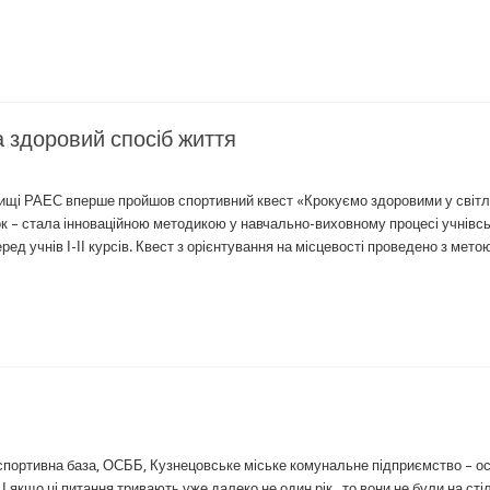
 здоровий спосіб життя
лищі РАЕС вперше пройшов спортивний квест «Крокуємо здоровими у світ
к – стала інноваційною методикою у навчально-виховному процесі учнівсь
еред учнів І-ІІ курсів. Квест з орієнтування на місцевості проведено з мет
– спортивна база, ОСББ, Кузнецовське міське комунальне підприємство – ос
 І якщо ці питання тривають уже далеко не один рік, то вони не були на сті