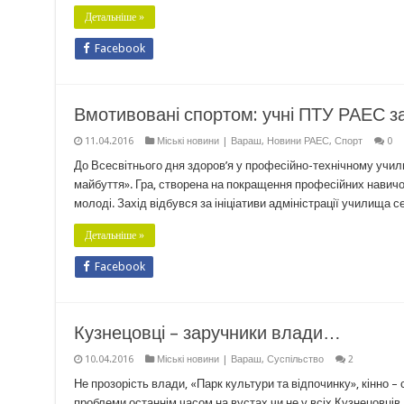
Детальніше »
Facebook
Вмотивовані спортом: учні ПТУ РАЕС за
11.04.2016
Міські новини | Вараш
,
Новини РАЕС
,
Спорт
0
До Всесвітнього дня здоров’я у професійно-технічному учи
майбуття». Гра, створена на покращення професійних навичо
молоді. Захід відбувся за ініціативи адміністрації училища с
Детальніше »
Facebook
Кузнецовці – заручники влади…
10.04.2016
Міські новини | Вараш
,
Суспільство
2
Не прозорість влади, «Парк культури та відпочинку», кінно 
проблеми останнім часом на вустах чи не у всіх Кузнецовців.