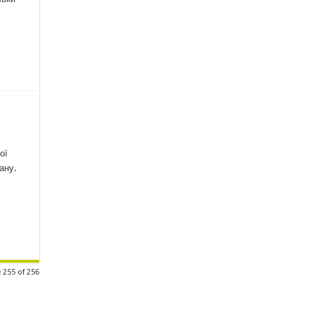
ої
ану.
 255 of 256