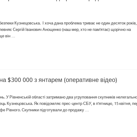
езпеки Кузнецовська. І хоча дана проблема триває не один десяток років,
певняє Сергій Іванович Анощенко (наш мер, хто не пам’ятає) щорічно на
ще він …
а $300 000 з янтарем (оперативне відео)
нь. У Рівненській області затримано два угруповання скупників нелегальн
ць Кузнецовська. Як повідомляє прес-центр СБУ, в п’ятницю, 15 квітня, п
кафе Рівного. Скупники підготували до продажу …