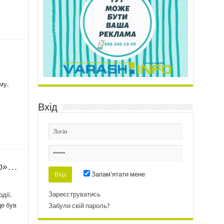
му.
Вхід
но»…
Запам'ятати мене
Зареєструватись
дії.
це був
Забули свій пароль?