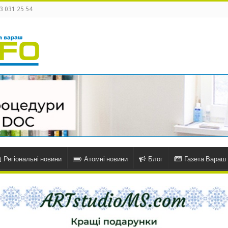
3 031 25 54
Регіональні новини
Атомні новини
Блог
Газета Вараш