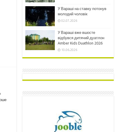
У Вараші на ставку потонув
молодий чоловік
02.07.2026
У Вараші вже вшосте
відбувся дитячий дуатлон
Amber Kids Duathlon 2026
10.06.2026
о
ерше