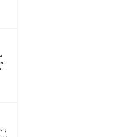
ле
кої
ою …
ь ці
льки