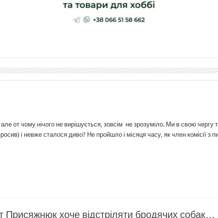
 але от чому нічого не вирішується, зовсім не зрозуміло. Ми в свою чергу 
осив) і невже сталося диво? Не пройшло і місяця часу, як член комісії з п
тат Присяжнюк хоче відстріляти бродячих собак…