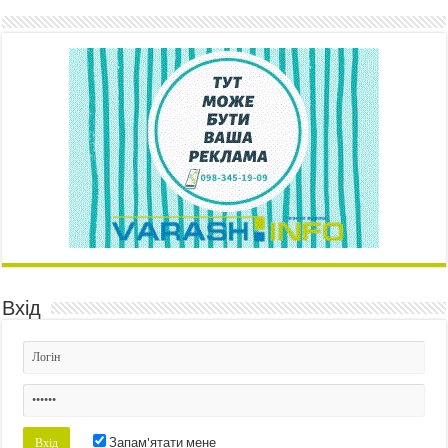
Вхід
Запам'ятати мене