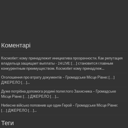
Коментарі
Космобет: кому принадлежит инициатива прозрачности. Как репутация
владельца защищает выплаты - 24 LIVE: […] становится главным
конкурентным преимуществом. Космобет кому принадлеж...
Оголошення про втрату документів – Громадське Місце Рівне: […]
ДЖЕРЕЛО […]...
Дуже потрібна допомога родині полеглого Захисника – Громадське
Місце Рівне: […] ДЖЕРЕЛО […]...
Небесне військо поповнив ще один Герой – Громадське Місце Рівне:
[…] ДЖЕРЕЛО […]...
Теги