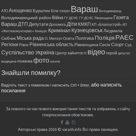
Вараш
Анощенко
Бурштин
АТО
Біле озеро
Володимирець
Газета
Війна
Володимирецький район
ГУ ДСНС
ГУ ДСНС Рівненщини
Діти
Вараш
ДТП
Депутати
КМКП
Допомога
КП «Благоустрій»
КП
Кримінал
Кузнецовськ
Людмила
«Житлокомунсервіс»
Конкурс
РАЕС
Поліція
Міська рада
Політика
Скібчик
О. Мензул
Освіта
Регіони
Рівненська область
Спорт
Рівненщина
Сесія
Рівне
Суд
відео
Суспільство
Україна
герой
Центр зайнятості
депутат
фото
пожежа
медицина
школа
Знайшли помилку?
або натисніть
Виділіть текст з помилкою і натисніть Ctrl + Enter,
посилання
За повного чи часткового використання текстів та зображень з сайту
гіперпосилання обов'язкове.
Авторські права 2026 © varash.info Всі права захищені.