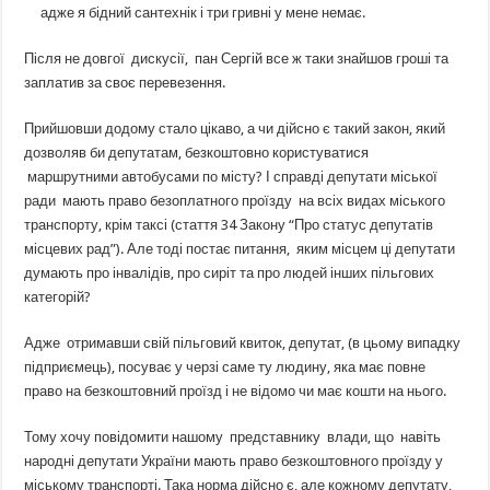
адже я бідний сантехнік і три гривні у мене немає.
Після не довгої дискусії, пан Сергій все ж таки знайшов гроші та
заплатив за своє перевезення.
Прийшовши додому стало цікаво, а чи дійсно є такий закон, який
дозволяв би депутатам, безкоштовно користуватися
маршрутними автобусами по місту? І справді депутати міської
ради мають право безоплатного проїзду на всіх видах міського
транспорту, крім таксі (стаття 34 Закону “Про статус депутатів
місцевих рад”). Але тоді постає питання, яким місцем ці депутати
думають про інвалідів, про сиріт та про людей інших пільгових
категорій?
Адже отримавши свій пільговий квиток, депутат, (в цьому випадку
підприємець), посуває у черзі саме ту людину, яка має повне
право на безкоштовний проїзд і не відомо чи має кошти на нього.
Тому хочу повідомити нашому представнику влади, що навіть
народні депутати України мають право безкоштовного проїзду у
міському транспорті. Така норма дійсно є, але кожному депутату,