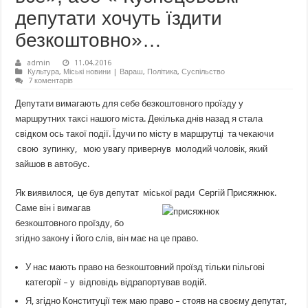
депутати хочуть їздити
безкоштовно»…
admin
11.04.2016
Культура
,
Міські новини | Вараш
,
Політика
,
Суспільство
7 коментарів
Депутати вимагають для себе безкоштовного проїзду у
маршрутних таксі нашого міста. Декілька днів назад я стала
свідком ось такої події. Їдучи по місту в маршрутці та чекаючи
свою зупинку, мою увагу привернув молодий чоловік, який
зайшов в автобус.
Як виявилося, це був депутат міської ради Сергій Присяжнюк.
Саме він і вимагав
безкоштовного проїзду, бо
згідно закону і його слів, він має на це право.
У нас мають право на безкоштовний проїзд тільки пільгові
категорії – у відповідь відрапортував водій.
Я, згідно Конституції теж маю право – стояв на своєму депутат,