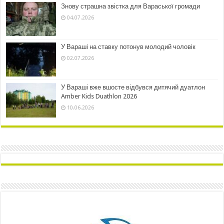
Знову страшна звістка для Вараської громади
04.07.2026
У Вараші на ставку потонув молодий чоловік
02.07.2026
У Вараші вже вшосте відбувся дитячий дуатлон
Amber Kids Duathlon 2026
10.06.2026