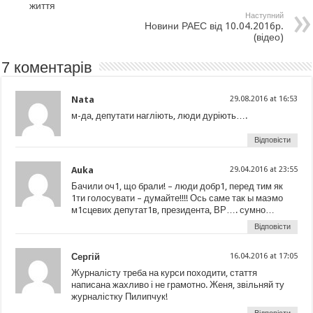
життя
Наступний
Новини РАЕС від 10.04.2016р.
(відео)
7 коментарів
Nata
29.08.2016 at 16:53
м-да, депутати нагліють, люди дуріють….
Відповісти
Auka
29.04.2016 at 23:55
Бачили оч1, що брали! – люди добр1, перед тим як
1ти голосувати – думайте!!!! Ось саме так ы маэмо
м1сцевих депутат1в, президента, ВР…. сумно…
Відповісти
Сергій
16.04.2016 at 17:05
Журналісту треба на курси походити, стаття
написана жахливо і не грамотно. Женя, звільняй ту
журналістку Пилипчук!