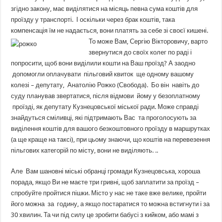
згідно закону, має виділятися на місяць певна сума коштів для
проїзду у транспорті. І оскільки через брак коштів, така
компенсація їм не надається, вони платять за себе зі своєї кишені.
То може Вам, Сергію Вікторовичу, варто
звернутися до своїх колег по раді і
попросити, щоб вони виділили кошти на Ваш проїзд? А заодно
допомогли оплачувати пільговий квиток ще одному вашому
колезі – депутату, Анатолію Рожко (Свобода). Бо він навіть до
суду планував звертатися, після відмови йому у безоплатному
проїзді, як депутату Кузнецовської міської ради. Може справді
знайдуться сміливці, які підтримають Вас та проголосують за
виділення коштів для вашого безкоштовного проїзду в маршрутках
(а ще краще на таксі), при цьому знаючи, що коштів на перевезення
пільгових категорій по місту, вони не виділяють. ..
Але Вам шановні міські обранці громади Кузнецовська, хороша
порада, якщо Ви не маєте три гривні, щоб заплатити за проїзд –
спробуйте пройтися пішки. Місто у нас не таке вже велике, пройти
його можна за годину, а якщо постаратися то можна встигнути і за
30 хвилин. Та чи під силу це зробити бабусі з кийком, або мамі з