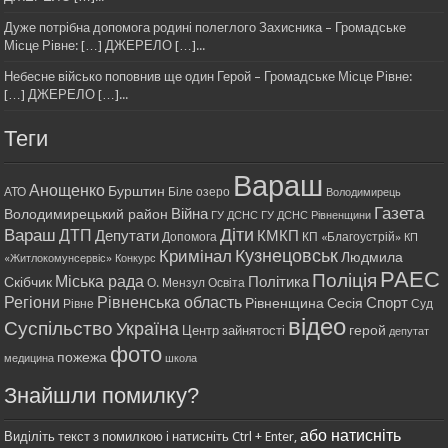
Дуже потрібна допомога родині полеглого Захисника – Громадське
Місце Рівне: […] ДЖЕРЕЛО […]...
Небесне військо поповнив ще один Герой – Громадське Місце Рівне:
[…] ДЖЕРЕЛО […]...
Теги
Вараш
Анощенко
Бурштин
АТО
Біле озеро
Володимирець
Газета
Війна
Володимирецький район
ГУ ДСНС
ГУ ДСНС Рівненщини
Діти
Вараш
ДТП
Депутати
КМКП
Допомога
КП «Благоустрій»
КП
Кримінал
Кузнецовськ
Людмила
«Житлокомунсервіс»
Конкурс
РАЕС
Поліція
Міська рада
Політика
Скібчик
О. Мензул
Освіта
Регіони
Рівненська область
Спорт
Рівненщина
Сесія
Рівне
Суд
відео
Суспільство
Україна
герой
Центр зайнятості
депутат
фото
пожежа
медицина
школа
Знайшли помилку?
або натисніть
Виділіть текст з помилкою і натисніть Ctrl + Enter,