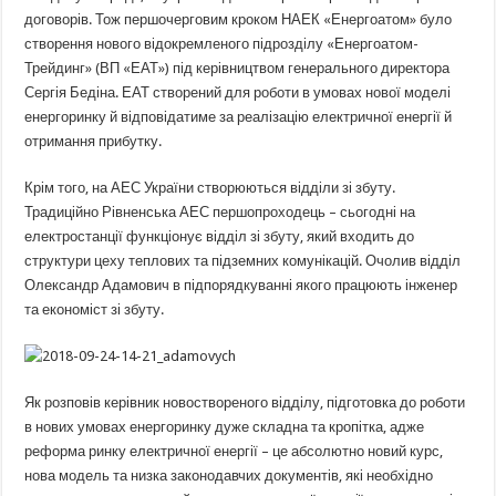
договорів. Тож першочерговим кроком НАЕК «Енергоатом» було
створення нового відокремленого підрозділу «Енергоатом-
Трейдинг» (ВП «ЕАТ») під керівництвом генерального директора
Сергія Бедіна. ЕАТ створений для роботи в умовах нової моделі
енергоринку й відповідатиме за реалізацію електричної енергії й
отримання прибутку.
Крім того, на АЕС України створюються відділи зі збуту.
Традиційно Рівненська АЕС першопроходець – сьогодні на
електростанції функціонує відділ зі збуту, який входить до
структури цеху теплових та підземних комунікацій. Очолив відділ
Олександр Адамович в підпорядкуванні якого працюють інженер
та економіст зі збуту.
Як розповів керівник новоствореного відділу, підготовка до роботи
в нових умовах енергоринку дуже складна та кропітка, адже
реформа ринку електричної енергії – це абсолютно новий курс,
нова модель та низка законодавчих документів, які необхідно