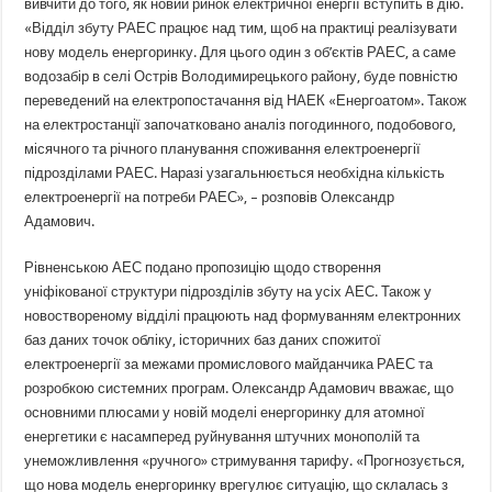
вивчити до того, як новий ринок електричної енергії вступить в дію.
«Відділ збуту РАЕС працює над тим, щоб на практиці реалізувати
нову модель енергоринку. Для цього один з об’єктів РАЕС, а саме
водозабір в селі Острів Володимирецького району, буде повністю
переведений на електропостачання від НАЕК «Енергоатом». Також
на електростанції започатковано аналіз погодинного, подобового,
місячного та річного планування споживання електроенергії
підрозділами РАЕС. Наразі узагальнюється необхідна кількість
електроенергії на потреби РАЕС», – розповів Олександр
Адамович.
Рівненською АЕС подано пропозицію щодо створення
уніфікованої структури підрозділів збуту на усіх АЕС. Також у
новоствореному відділі працюють над формуванням електронних
баз даних точок обліку, історичних баз даних спожитої
електроенергії за межами промислового майданчика РАЕС та
розробкою системних програм. Олександр Адамович вважає, що
основними плюсами у новій моделі енергоринку для атомної
енергетики є насамперед руйнування штучних монополій та
унеможливлення «ручного» стримування тарифу. «Прогнозується,
що нова модель енергоринку врегулює ситуацію, що склалась з