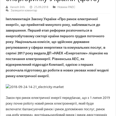
Varash Info
25.09.2018
Новини РАЕС
Залишити коментар
Імплементація Закону України «Про ринок електричної
енергії», що прийнятий минулого року, наближається до
завершення. Перший етап реформи розпочнеться в
енергозбутовому секторі країни першого грудня поточного
року. Національна комісія, що здійснює державне
регулювання у сферах енергетики та комунальних послуг, в
серпні 2017 року видала ДП «НАЕК «Енергоатом» ліцензію на
постачання електроенергії. Рівненська АЕС, як
відокремлений підрозділ Компанії, однією з перших
розпочала підготовку до роботи в нових умовах нової моделі
ринку електричної енергії.
Закон про ринок електричної енергії передбачає, що з 1 липня 2019
року почне роботу новий ринок електроенергії, який буде
включати: балансуючий ринок і ринок допоміжних послуг, ринок
«на добу вперед», внутрішньодобовий ринок і ринок двосторонніх