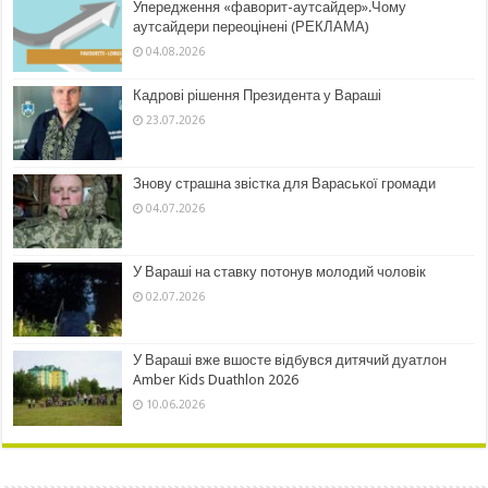
Упередження «фаворит-аутсайдер».Чому
аутсайдери переоцінені (РЕКЛАМА)
04.08.2026
Кадрові рішення Президента у Вараші
23.07.2026
Знову страшна звістка для Вараської громади
04.07.2026
У Вараші на ставку потонув молодий чоловік
02.07.2026
У Вараші вже вшосте відбувся дитячий дуатлон
Amber Kids Duathlon 2026
10.06.2026