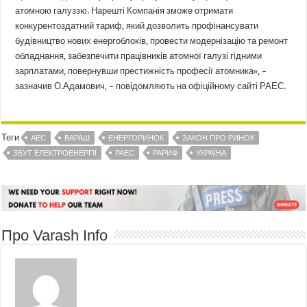
атомною галуззю. Нарешті Компанія зможе отримати
конкурентоздатний тариф, який дозволить профінансувати
будівництво нових енергоблоків, провести модернізацію та ремонт
обладнання, забезпечити працівників атомної галузі гідними
зарплатами, повернувши престижність професії атомника», –
зазначив О.Адамович, – повідомляють на офіційному сайті РАЕС.
Теги
АЕС
ВАРАШ
ЕНЕРГОРИНОК
ЗАКОН ПРО РИНОК
ЗБУТ ЕЛЕКТРОЕНЕРГІЇ
РАЕС
РАРИФ
УКРАЇНА
Про Varash Info