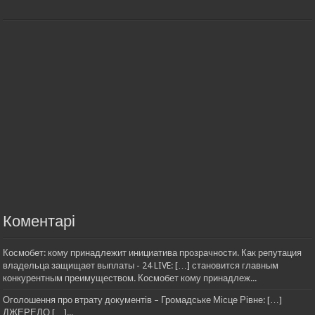
Коментарі
Космобет: кому принадлежит инициатива прозрачности. Как репутация
владельца защищает выплаты - 24 LIVE: […] становится главным
конкурентным преимуществом. Космобет кому принадлеж...
Оголошення про втрату документів – Громадське Місце Рівне: […]
ДЖЕРЕЛО […]...