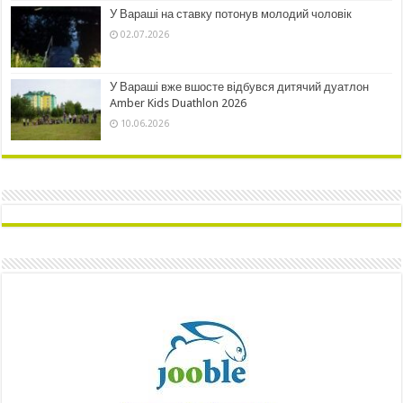
У Вараші на ставку потонув молодий чоловік
02.07.2026
У Вараші вже вшосте відбувся дитячий дуатлон
Amber Kids Duathlon 2026
10.06.2026