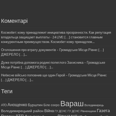
Коментарі
Космобет: кому принадлежит инициатива прозрачности. Как репутация
владельца защищает выплаты - 24 LIVE: […] становится главным
конкурентным преимуществом. Космобет кому принадлеж...
Оголошення про втрату документів – Громадське Місце Рівне: […]
ДЖЕРЕЛО […]...
Дуже потрібна допомога родині полеглого Захисника – Громадське
Місце Рівне: […] ДЖЕРЕЛО […]...
Небесне військо поповнив ще один Герой – Громадське Місце Рівне:
[…] ДЖЕРЕЛО […]...
Теги
Вараш
Анощенко
Бурштин
АТО
Біле озеро
Володимирець
Газета
Війна
Володимирецький район
ГУ ДСНС
ГУ ДСНС Рівненщини