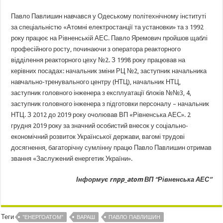
Павло Павлишин навчався у Одеському політехнічному інституті
за спеціальністю «Атомні електростанції та установки» та з 1992
року працює на Рівненській АЕС. Павло Яремович пройшов щаблі
професійного росту, починаючи з оператора реакторного
відділення реакторного цеху №2. З 1998 року працював на
керівних посадах: начальник зміни РЦ №2, заступник начальника
навчально-тренувального центру (НТЦ), начальник НТЦ,
заступник головного інженера з експлуатації блоків №№3, 4,
заступник головного інженера з підготовки персоналу – начальник
НТЦ. З 2012 до 2019 року очолював ВП «Рівненська АЕС». 2
грудня 2019 року за значний особистий внесок у соціально-
економічний розвиток Української держави, вагомі трудові
досягнення, багаторічну сумлінну працю Павло Павлишин отримав
звання «Заслужений енергетик України».
Інформує rnpp_atom ВП “Рівненська АЕС”
Теги
"ЕНЕРГОАТОМ"
ВАРАШ
ПАВЛО ПАВЛИШИН