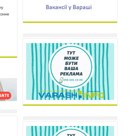
ну
конне