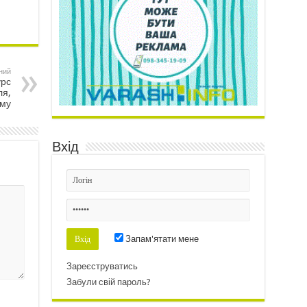
ний
урс
ля,
ому
Вхід
Запам'ятати мене
Зареєструватись
Забули свій пароль?