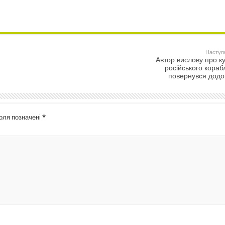
Наступ
Автор вислову про к
російського кораб
повернувся дод
поля позначені
*