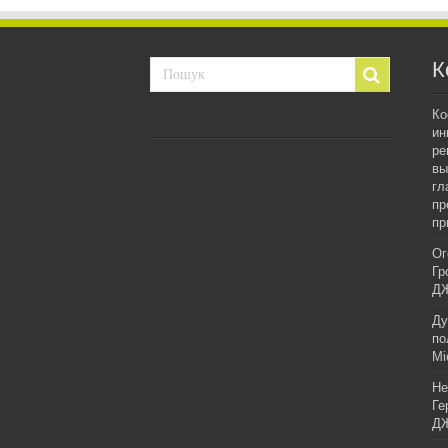
К
Ко
ин
ре
вы
гл
пр
пр
Ог
Гр
ДЖ
Ду
по
Мі
Не
Ге
ДЖ