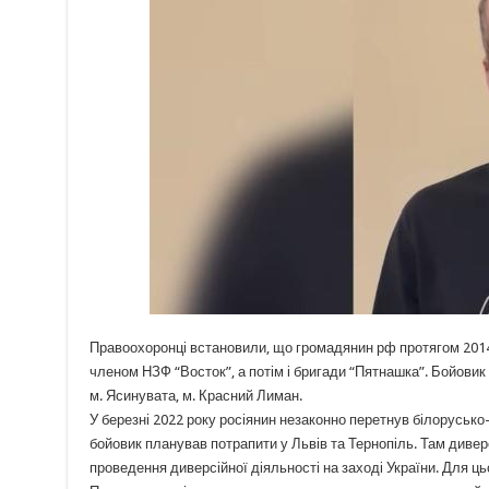
Правоохоронці встановили, що громадянин рф протягом 2014-
членом НЗФ “Восток”, а потім і бригади “Пятнашка”. Бойовик 
м. Ясинувата, м. Красний Лиман.
У березні 2022 року росіянин незаконно перетнув білорусько
бойовик планував потрапити у Львів та Тернопіль. Там диверс
проведення диверсійної діяльності на заході України. Для ць