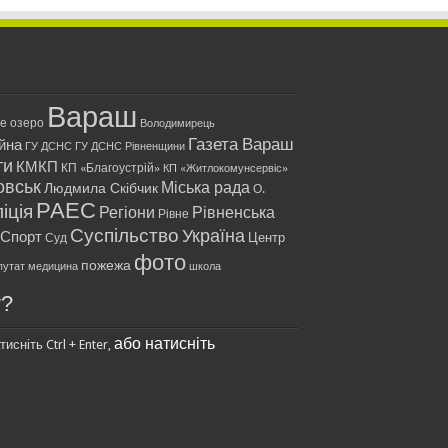
Вараш
ле озеро
Володимирець
Газета Вараш
йна
ГУ ДСНС
ГУ ДСНС Рівненщини
ти
КМКП
КП «Благоустрій»
КП «Житлокомунсервіс»
овськ
Міська рада
Людмила Скібчик
О.
РАЕС
іція
Регіони
Рівненська
Рівне
Суспільство
Україна
Спорт
Центр
Суд
фото
пожежа
путат
медицина
школа
у?
або натисніть
исніть Ctrl + Enter,