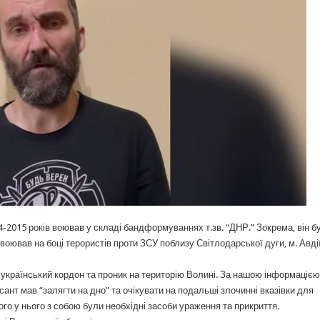
2015 років воював у складі бандформуваннях т.зв. “ДНР.” Зокрема, він б
воював на боці терористів проти ЗСУ поблизу Світлодарської дуги, м. Авді
-український кордон та проник на територію Волині. За нашою інформацією
ант мав “залягти на дно” та очікувати на подальші злочинні вказівки для
ого у нього з собою були необхідні засоби ураження та прикриття.