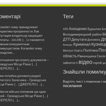
оментарі
Теги
смобет: кому принадлежит
Анощенко
Бурштин
АТО
Бі
ициатива прозрачности. Как
Ві
Володимирецький район
путация владельца защищает
Ді
ДТП
Депутати
платы - 24 LIVE: […] становится
Допомога
Кримінал
Кузнец
авным конкурентным
Конкурс
еимуществом. Космобет кому
Пол
Політика
Мензул
Освіта
инадлеж...
область
Рівненщина
Сесія
олошення про втрату документів –
відео
герой
зайнятості
де
омадське Місце Рівне: […]
ЕРЕЛО […]...
Знайшли помилк
же потрібна допомога родині
леглого Захисника – Громадське
Виділіть текст з помилкою і нат
сце Рівне: […] ДЖЕРЕЛО […]...
посилання
бесне військо поповнив ще один
рой – Громадське Місце Рівне: […]
ЕРЕЛО […]...