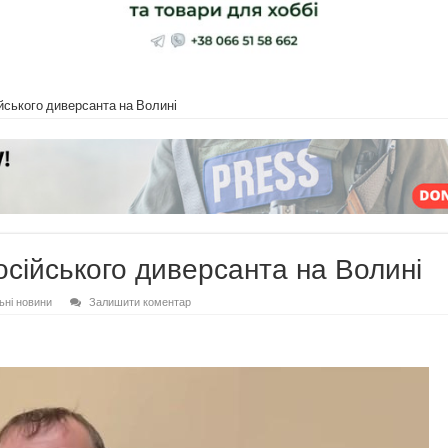
йського диверсанта на Волині
сійського диверсанта на Волині
ьні новини
Залишити коментар