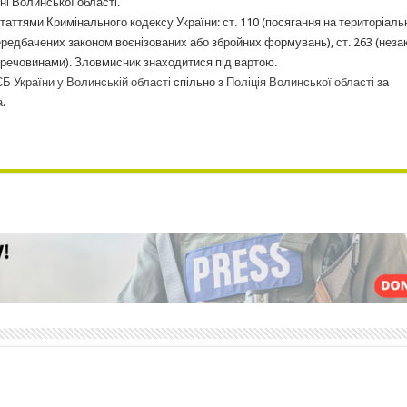
і Волинської області.
аттями Кримінального кодексу України: ст. 110 (посягання на територіаль
е передбачених законом воєнізованих або збройних формувань), ст. 263 (неза
речовинами). Зловмисник знаходитися під вартою.
Б України у Волинській області
спільно з
Поліція Волинської області
за
а
.