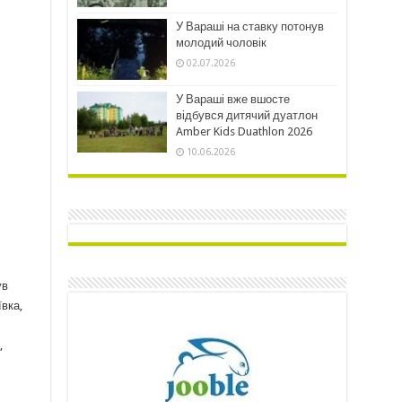
У Вараші на ставку потонув
молодий чоловік
02.07.2026
У Вараші вже вшосте
відбувся дитячий дуатлон
Amber Kids Duathlon 2026
10.06.2026
ув
ївка,
,