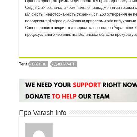
Правоохоронці затримали диверсанта у прикордонному район
Слідчі СБУ розпочали кримінальне провадження за трьома ст
цілісність і недоторканність України), ст. 260 (створення н
поводження зі зброєю, бойовими припасами або вибуховими 
Спецоперація з викриття диверсанта проведена
Управління С
процесуального керівництва
Волинська обласна прокуратур
Теги
ВОЛИНЬ
ДИВЕРСАНТ
Про Varash Info