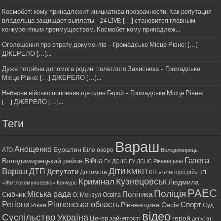
Космобет: кому принадлежит инициатива прозрачности. Как репутация
владельца защищает выплаты - 24 LIVE: […] становится главным
конкурентным преимуществом. Космобет кому принадлеж...
Оголошення про втрату документів – Громадське Місце Рівне: […]
ДЖЕРЕЛО […]...
Дуже потрібна допомога родині полеглого Захисника – Громадське
Місце Рівне: […] ДЖЕРЕЛО […]...
Небесне військо поповнив ще один Герой – Громадське Місце Рівне:
[…] ДЖЕРЕЛО […]...
Теги
Вараш
Анощенко
Бурштин
АТО
Біле озеро
Володимирець
Газета
Війна
Володимирецький район
ГУ ДСНС
ГУ ДСНС Рівненщини
Діти
Вараш
ДТП
Депутати
КМКП
Допомога
КП «Благоустрій»
КП
Кримінал
Кузнецовськ
Людмила
«Житлокомунсервіс»
Конкурс
РАЕС
Поліція
Міська рада
Політика
Скібчик
О. Мензул
Освіта
Регіони
Рівненська область
Спорт
Рівненщина
Сесія
Рівне
Суд
відео
Суспільство
Україна
герой
Центр зайнятості
депутат