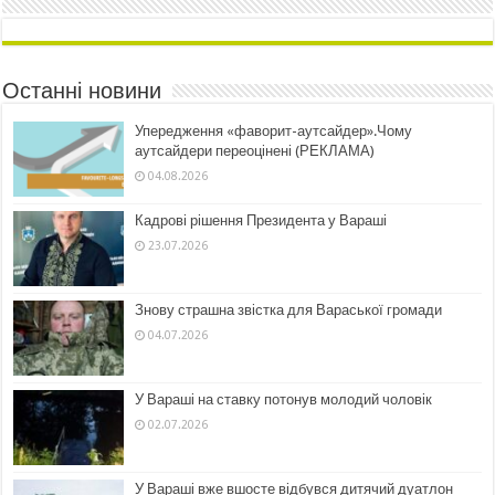
Останні новини
Упередження «фаворит-аутсайдер».Чому
аутсайдери переоцінені (РЕКЛАМА)
04.08.2026
Кадрові рішення Президента у Вараші
23.07.2026
Знову страшна звістка для Вараської громади
04.07.2026
У Вараші на ставку потонув молодий чоловік
02.07.2026
У Вараші вже вшосте відбувся дитячий дуатлон