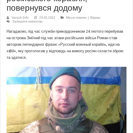
повернувся додому
Varash Info
29.03.2022
Міські новини | Вараш
Залишити коментар
Нагадаємо, під час служби прикордонником 24 лютого перебував
на острова Зміїний під час атаки російських військ Роман став
автором легендарної фрази: «Русский военный корабль, иди на
х@й», яку проголосив у відповідь на вимогу росіян скласти зброю
та здатися.