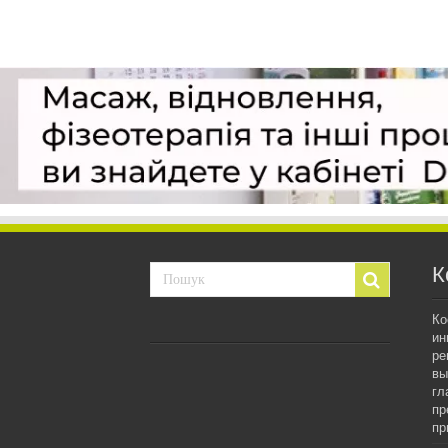
К
Ко
ин
ре
вы
гл
пр
пр