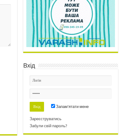
Вхід
Запам'ятати мене
Зареєструватись
Забули свій пароль?