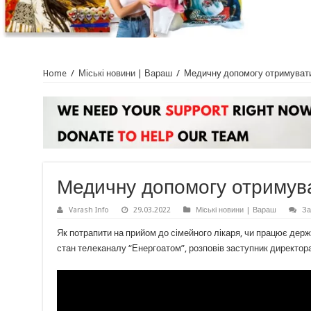
Home
/
Міські новини | Вараш
/
Медичну допомогу отримувати
Медичну допомогу отримува
Varash Info
29.03.2022
Міські новини | Вараш
За
Як потрапити на прийом до сімейного лікаря, чи працює держ
стан телеканалу “Енергоатом”, розповів заступник директо