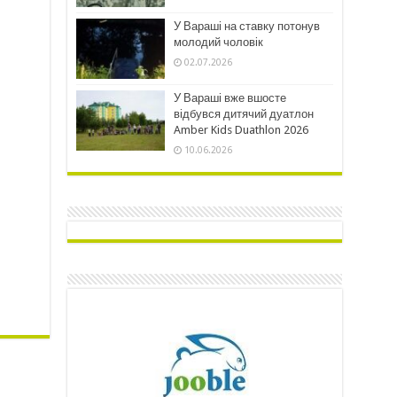
У Вараші на ставку потонув
молодий чоловік
02.07.2026
У Вараші вже вшосте
відбувся дитячий дуатлон
Amber Kids Duathlon 2026
10.06.2026