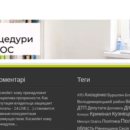
оментарі
Теги
смобет: кому принадлежит
Анощенко
Бурштин
АТО
Бі
ициатива прозрачности. Как
Ві
Володимирецький район
путация владельца защищает
Ді
ДТП
Депутати
платы - 24 LIVE: […] становится
Допомога
Кримінал
Кузнец
авным конкурентным
Конкурс
еимуществом. Космобет кому
Пол
Політика
Мензул
Освіта
инадлеж...
область
Рівненщина
Сесія