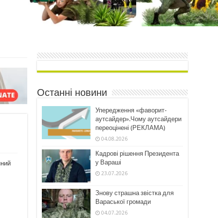
Останні новини
Упередження «фаворит-
аутсайдер».Чому аутсайдери
переоцінені (РЕКЛАМА)
04.08.2026
Кадрові рішення Президента
у Вараші
нний
23.07.2026
Знову страшна звістка для
Вараської громади
04.07.2026