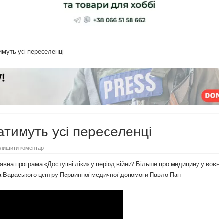
муть усі переселенці
тимуть усі переселенці
лишити коментар
авна програма «Доступні ліки» у період війни? Більше про медицину у воє
ра Вараського центру Первинної медичної допомоги Павло Пан