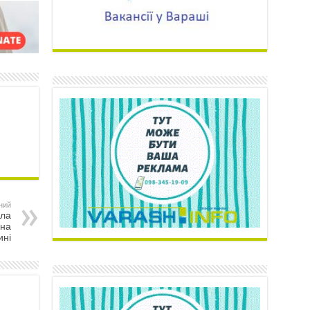
ний
ала
 на
ині