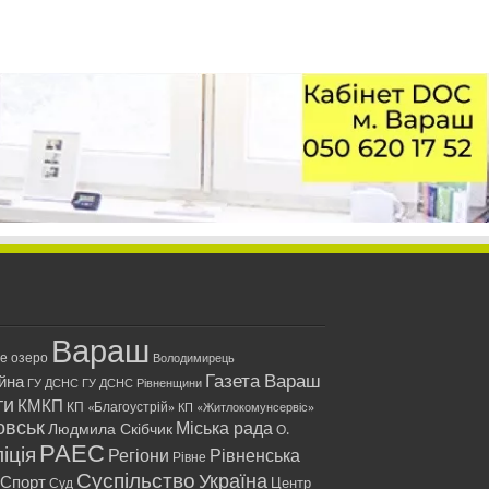
Вараш
ле озеро
Володимирець
Газета Вараш
йна
ГУ ДСНС
ГУ ДСНС Рівненщини
ти
КМКП
КП «Благоустрій»
КП «Житлокомунсервіс»
овськ
Міська рада
Людмила Скібчик
О.
РАЕС
іція
Регіони
Рівненська
Рівне
Суспільство
Україна
Спорт
Центр
Суд