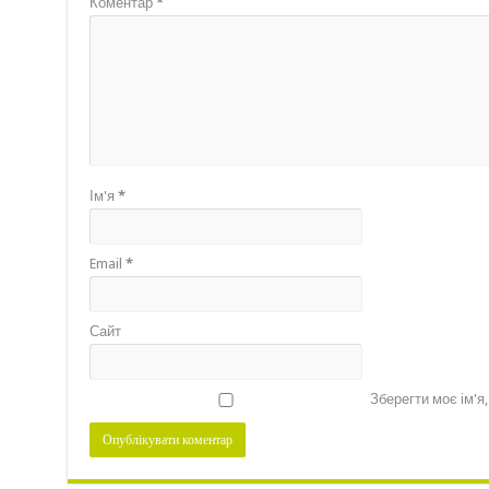
Коментар
*
Ім'я
*
Email
*
Сайт
Зберегти моє ім'я