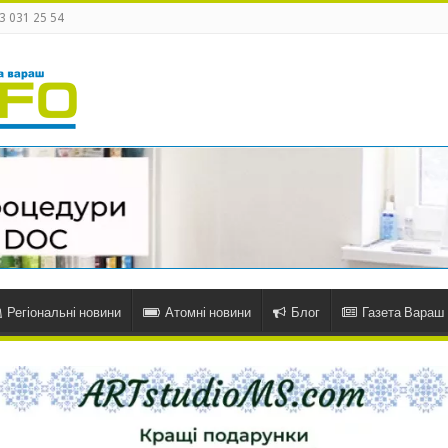
3 031 25 54
Регіональні новини
Атомні новини
Блог
Газета Вараш