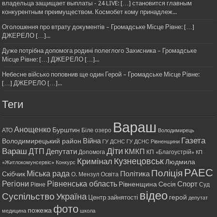
владельца защищает выплаты - 24 LIVE: […] становится главным
конкурентным преимуществом. Космобет кому принадлеж...
Оголошення про втрату документів – Громадське Місце Рівне: […]
ДЖЕРЕЛО […]...
Дуже потрібна допомога родині полеглого Захисника – Громадське
Місце Рівне: […] ДЖЕРЕЛО […]...
Небесне військо поповнив ще один Герой – Громадське Місце Рівне:
[…] ДЖЕРЕЛО […]...
Теги
Вараш
Анощенко
Бурштин
АТО
Біле озеро
Володимирець
Газета
Війна
Володимирецький район
ГУ ДСНС
ГУ ДСНС Рівненщини
Діти
Вараш
ДТП
Депутати
КМКП
Допомога
КП «Благоустрій»
КП
Кримінал
Кузнецовськ
Людмила
«Житлокомунсервіс»
Конкурс
РАЕС
Поліція
Міська рада
Політика
Скібчик
О. Мензул
Освіта
Регіони
Рівненська область
Спорт
Рівненщина
Сесія
Рівне
Суд
відео
Суспільство
Україна
герой
Центр зайнятості
депутат
фото
пожежа
медицина
школа