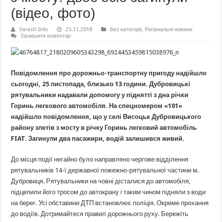
(відео, фото)
Varash Info
25.11.2018
Без категорії
,
Регіональні новини
Залишити коментар
Повідомлення про дорожньо-транспортну пригоду надійшло
сьогодні, 25 листопада, близько 13 години. Дубровицькі
рятувальники надавали допомогу у піднятті з дна річки
Горинь легкового автомобіля. На спецномером «101»
надійшло повідомлення, що у селі Висоцьк Дубровицького
району злетів з мосту в річку Горинь легковий автомобіль
FIAT. Загинули два пасажири, водій залишився живий.
До місця події негайно було направлено чергове відділення
рятувальників 14-ї державної пожежно-рятувальної частини м.
Дубровиця. Рятувальники на човні дісталися до автомобіля,
підцепили його тросом до автокрану і таким чином підняли з води
на берег. Усі обставини ДТП встановлює поліція. Окреме прохання
до водіїв. Дотримайтеся правил дорожнього руху. Бережіть