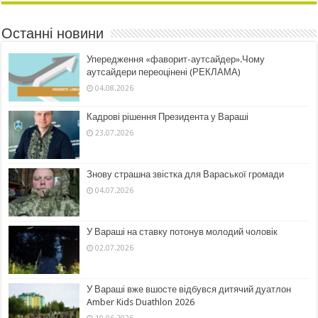
Останні новини
Упередження «фаворит-аутсайдер».Чому
аутсайдери переоцінені (РЕКЛАМА)
04.08.2026
Кадрові рішення Президента у Вараші
23.07.2026
Знову страшна звістка для Вараської громади
04.07.2026
У Вараші на ставку потонув молодий чоловік
02.07.2026
У Вараші вже вшосте відбувся дитячий дуатлон
Amber Kids Duathlon 2026