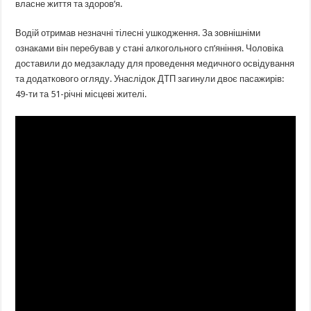
власне життя та здоров’я.
Водій отримав незначні тілесні ушкодження. За зовнішніми
ознаками він перебував у стані алкогольного сп’яніння. Чоловіка
доставили до медзакладу для проведення медичного освідування
та додаткового огляду. Унаслідок ДТП загинули двоє пасажирів:
49-ти та 51-річні місцеві жителі.