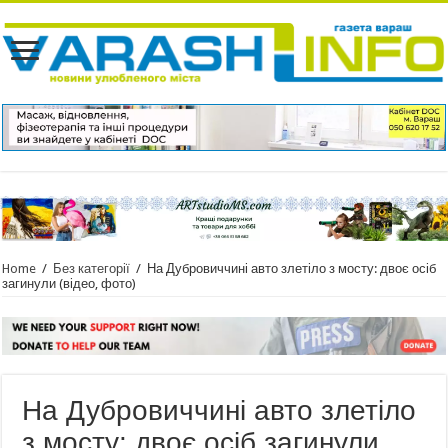
Home
/
Без категорії
/
На Дубровиччині авто злетіло з мосту: двоє осіб
загинули (відео, фото)
На Дубровиччині авто злетіло
з мосту: двоє осіб загинули