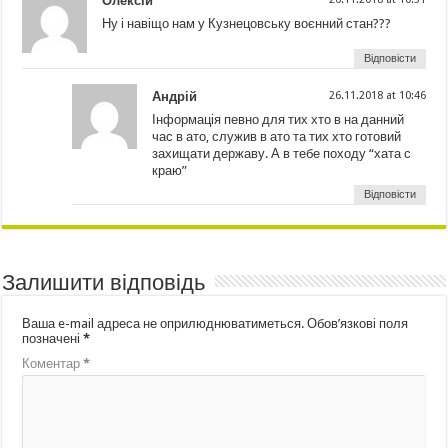
Олексій
Ну і навіщо нам у Кузнецовську воєнний стан???
Відповісти
Андрій
26.11.2018 at 10:46
Інформація певно для тих хто в на данний
час в ато, служив в ато та тих хто готовий
захищати державу. А в тебе походу “хата с
краю”
Відповісти
Залишити відповідь
Ваша e-mail адреса не оприлюднюватиметься.
Обов’язкові поля
позначені
*
Коментар
*