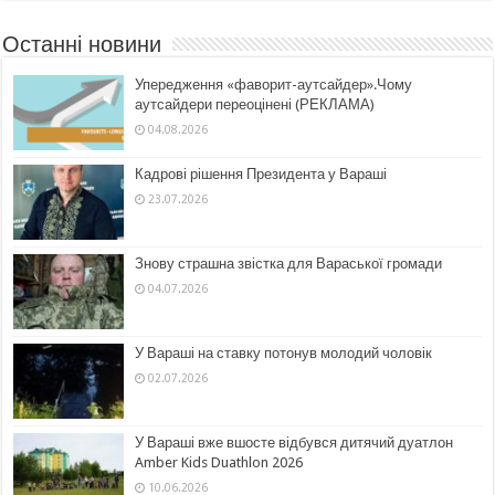
Останні новини
Упередження «фаворит-аутсайдер».Чому
аутсайдери переоцінені (РЕКЛАМА)
04.08.2026
Кадрові рішення Президента у Вараші
23.07.2026
Знову страшна звістка для Вараської громади
04.07.2026
У Вараші на ставку потонув молодий чоловік
02.07.2026
У Вараші вже вшосте відбувся дитячий дуатлон
Amber Kids Duathlon 2026
10.06.2026