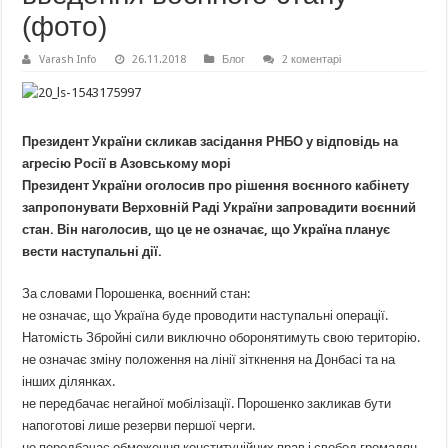
(фото)
Varash Info
26.11.2018
Блог
2 коментарі
Президент України скликав засідання РНБО у відповідь на
агресію Росії в Азовському морі
Президент України оголосив про рішення воєнного кабінету
запропонувати Верховній Раді України запровадити воєнний
стан. Він наголосив, що це не означає, що Україна планує
вести наступальні дії.
За словами Порошенка, воєнний стан:
не означає, що Україна буде проводити наступальні операції.
Натомість Збройні сили виключно оборонятимуть свою територію.
не означає зміну положення на лінії зіткнення на Донбасі та на
інших ділянках.
не передбачає негайної мобілізації. Порошенко закликав бути
напоготові лише резерви першої черги.
не передбачає обмеження конституційних прав і свобод громадян.