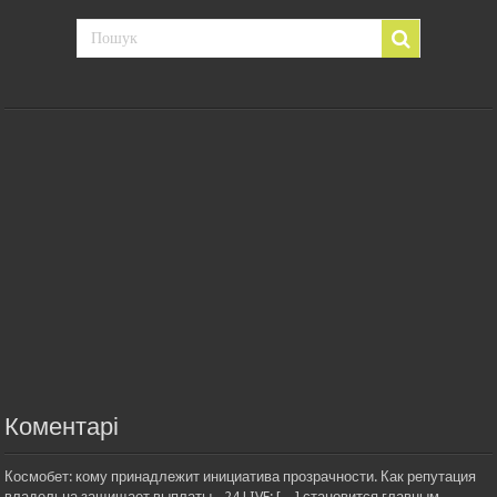
Коментарі
Космобет: кому принадлежит инициатива прозрачности. Как репутация
владельца защищает выплаты - 24 LIVE: […] становится главным