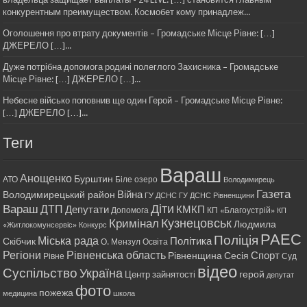
конкурентным преимуществом. Космобет кому принадлеж...
Оголошення про втрату документів – Громадське Місце Рівне: […]
ДЖЕРЕЛО […]...
Дуже потрібна допомога родині полеглого Захисника – Громадське
Місце Рівне: […] ДЖЕРЕЛО […]...
Небесне військо поповнив ще один Герой – Громадське Місце Рівне:
[…] ДЖЕРЕЛО […]...
Теги
Вараш
Анощенко
Бурштин
АТО
Біле озеро
Володимирець
Газета
Війна
Володимирецький район
ГУ ДСНС
ГУ ДСНС Рівненщини
Діти
Вараш
ДТП
Депутати
КМКП
Допомога
КП «Благоустрій»
КП
Кримінал
Кузнецовськ
Людмила
«Житлокомунсервіс»
Конкурс
РАЕС
Поліція
Міська рада
Політика
Скібчик
О. Мензул
Освіта
Регіони
Рівненська область
Спорт
Рівненщина
Сесія
Рівне
Суд
відео
Суспільство
Україна
герой
Центр зайнятості
депутат
фото
пожежа
медицина
школа