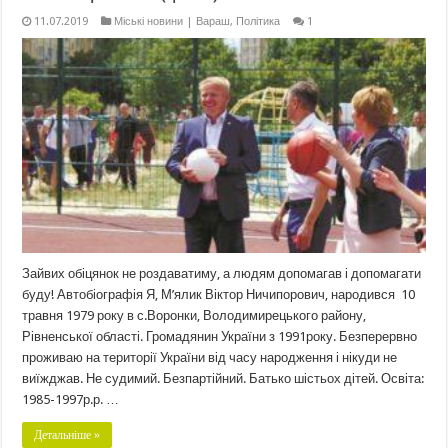
11.07.2019
Міські новини | Вараш
,
Політика
1
Зайвих обіцянок не роздаватиму, а людям допомагав і допомагати
буду! Автобіографія Я, М’ялик Віктор Ничипорович, народився 10
травня 1979 року в с.Воронки, Володимирецького району,
Рівненської області. Громадянин України з 1991року. Безперервно
проживаю на території України від часу народження і нікуди не
виїжджав. Не судимий. Безпартійний. Батько шістьох дітей. Освіта:
1985-1997р.р. …
Детальніше »