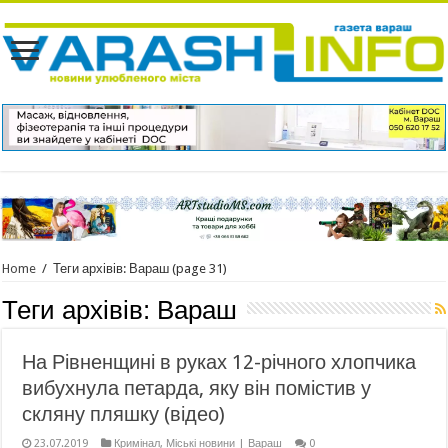
Home
/
Теги архівів: Вараш
(page 31)
Теги архівів:
Вараш
На Рівненщині в руках 12-річного хлопчика
вибухнула петарда, яку він помістив у
скляну пляшку (відео)
23.07.2019
Кримінал
,
Міські новини | Вараш
0