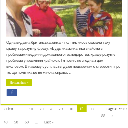
Одна видатна британська жінка – політик якось сказала таку
цікаву та розумну фразу. «Будь яка жінка, яка знайома з
проблемами ведення домашнього господарства, краще розуміє
проблеми управління країною». І я повністю згодна з цим
висловом. В нашому суспільстві дуже поширеним є стереотип про
те, що політика це не жіноча справа. …
Детальніше »
31
« First
...
10
20
«
29
30
32
Page 31 of 113
33
»
40
50
60
...
Last »