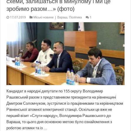
схеми, залишаться в минулому і ми це
зробимо разом…» (фото)
17.07.2019
Міські новини | Вараш
,
Політика
1
Кандидат в народні депутати по 155 округу Володимир
Рашовський разом з представником президента на рівненщині
Дмитром Соломчуком, зустрілися із працівниками та керівництвом
Рівненської атомної електричної станції. Оскільки це вже не
перший візит «Слуги народу», Володимира Рашовського до
Вараша, то цього дня основною метою було ознайомлення з
роботою атомки та із …