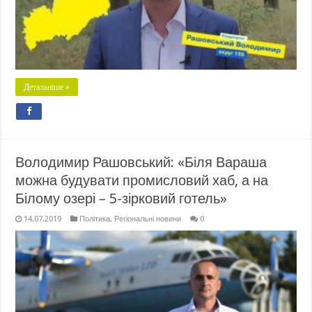
Детальніше »
Володимир Рашовський: «Біля Вараша
можна будувати промисловий хаб, а на
Білому озері – 5-зірковий готель»
14.07.2019
Політика
,
Регіональні новини
0