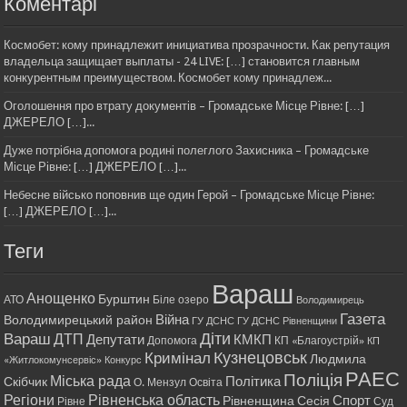
Коментарі
Космобет: кому принадлежит инициатива прозрачности. Как репутация
владельца защищает выплаты - 24 LIVE: […] становится главным
конкурентным преимуществом. Космобет кому принадлеж...
Оголошення про втрату документів – Громадське Місце Рівне: […]
ДЖЕРЕЛО […]...
Дуже потрібна допомога родині полеглого Захисника – Громадське
Місце Рівне: […] ДЖЕРЕЛО […]...
Небесне військо поповнив ще один Герой – Громадське Місце Рівне:
[…] ДЖЕРЕЛО […]...
Теги
Вараш
Анощенко
Бурштин
АТО
Біле озеро
Володимирець
Газета
Війна
Володимирецький район
ГУ ДСНС
ГУ ДСНС Рівненщини
Діти
Вараш
ДТП
Депутати
КМКП
Допомога
КП «Благоустрій»
КП
Кримінал
Кузнецовськ
Людмила
«Житлокомунсервіс»
Конкурс
РАЕС
Поліція
Міська рада
Політика
Скібчик
О. Мензул
Освіта
Регіони
Рівненська область
Спорт
Рівненщина
Сесія
Рівне
Суд