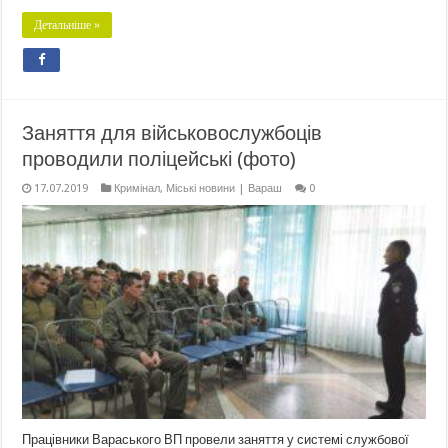
Детальніше »
Заняття для військовослужбоців
проводили поліцейські (фото)
17.07.2019
Кримінал
,
Міські новини | Вараш
0
Працівники Вараського ВП провели заняття у системі службової