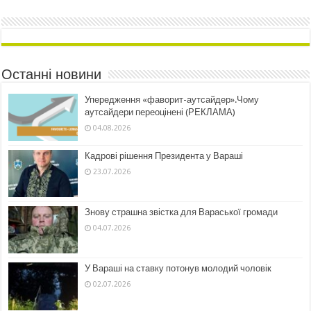
Останні новини
Упередження «фаворит-аутсайдер».Чому
аутсайдери переоцінені (РЕКЛАМА)
04.08.2026
Кадрові рішення Президента у Вараші
23.07.2026
Знову страшна звістка для Вараської громади
04.07.2026
У Вараші на ставку потонув молодий чоловік
02.07.2026