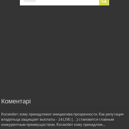
Коментарі
Космобет: кому принадлежит инициатива прозрачности. Как репутация
владельца защищает выплаты - 24 LIVE: […] становится главным
конкурентным преимуществом. Космобет кому принадлеж...