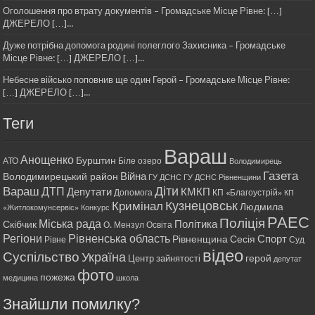
Оголошення про втрату документів – Громадське Місце Рівне: […]
ДЖЕРЕЛО […]...
Дуже потрібна допомога родині полеглого Захисника – Громадське
Місце Рівне: […] ДЖЕРЕЛО […]...
Небесне військо поповнив ще один Герой – Громадське Місце Рівне:
[…] ДЖЕРЕЛО […]...
Теги
Вараш
Анощенко
Бурштин
АТО
Біле озеро
Володимирець
Газета
Війна
Володимирецький район
ГУ ДСНС
ГУ ДСНС Рівненщини
Діти
Вараш
ДТП
Депутати
КМКП
Допомога
КП «Благоустрій»
КП
Кримінал
Кузнецовськ
Людмила
«Житлокомунсервіс»
Конкурс
РАЕС
Поліція
Міська рада
Політика
Скібчик
О. Мензул
Освіта
Регіони
Рівненська область
Спорт
Рівненщина
Сесія
Рівне
Суд
відео
Суспільство
Україна
герой
Центр зайнятості
депутат
фото
пожежа
медицина
школа
Знайшли помилку?