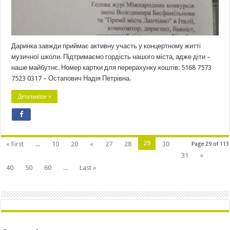
Даринка завжди приймає активну участь у концертному житті
музичної школи. Підтримаємо гордість нашого міста, адже діти –
наше майбутнє. Номер картки для перерахунку коштів: 5168 7573
7523 0317 – Остапович Надія Петрівна.
Детальніше »
29
« First
...
10
20
«
27
28
30
Page 29 of 113
31
»
40
50
60
...
Last »