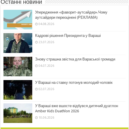
Останні новини
Упередження «фаворит-аутсайдер».Чому
аутсайдери переоцінені (РЕКЛАМА)
04.08.2026
Кадрові рішення Президента у Вараші
23.07.2026
Знову страшна звістка для Вараської громади
04.07.2026
У Вараші на ставку потонув молодий чоловік
02.07.2026
У Вараші вже вшосте відбувся дитячий дуатлон
Amber Kids Duathlon 2026
10.06.2026