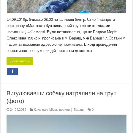
24.09.2019р. близько 08:00 на галявині біля р. Стир ( навпроти
ресторану «Маєток» ) був виявлений труп жінки зі слідами
насильницької смерті. Було встановлено, що це Радчук Марія
Олексіївна 1987р.н. прописана в м. Вараш, м-н Вараш 17. Останнім
часом за вказаною адресою не проживала. В ході проведення
оперативно-розшукових дій, протягом декількох …
Детальніше »
Вигулювавши собаку натрапили на труп
(фото)
24.09.2019
Кримінал
,
Міські новини | Вараш
0