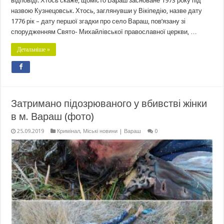
відповіді. Хтось скаже, щомісто Вараш засноване 1973 року під
назвою Кузнецовськ. Хтось, заглянувши у Вікіпедію, назве дату
1776 рік – дату першої згадки про село Вараш, пов’язану зі
спорудженням Свято- Михайлівської православної церкви, …
Детальніше »
Затримано підозрюваного у вбивстві жінки
в м. Вараш (фото)
25.09.2019
Кримінал
,
Міські новини | Вараш
0