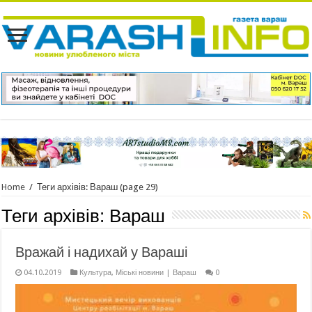
Home
/
Теги архівів: Вараш
(page 29)
Теги архівів:
Вараш
Вражай і надихай у Вараші
04.10.2019
Культура
,
Міські новини | Вараш
0