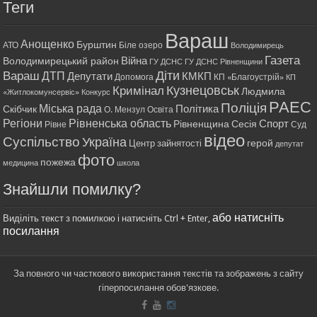
Теги
Вараш
Анощенко
Бурштин
АТО
Біле озеро
Володимирець
Газета
Війна
Володимирецький район
ГУ ДСНС
ГУ ДСНС Рівненщини
Діти
Вараш
ДТП
Депутати
КМКП
Допомога
КП «Благоустрій»
КП
Кримінал
Кузнецовськ
Людмила
«Житлокомунсервіс»
Конкурс
РАЕС
Поліція
Міська рада
Політика
Скібчик
О. Мензул
Освіта
Регіони
Рівненська область
Спорт
Рівненщина
Сесія
Рівне
Суд
відео
Суспільство
Україна
герой
Центр зайнятості
депутат
фото
пожежа
медицина
школа
Знайшли помилку?
або натисніть
Виділіть текст з помилкою і натисніть Ctrl + Enter,
посилання
За повного чи часткового використання текстів та зображень з сайту
гіперпосилання обов'язкове.