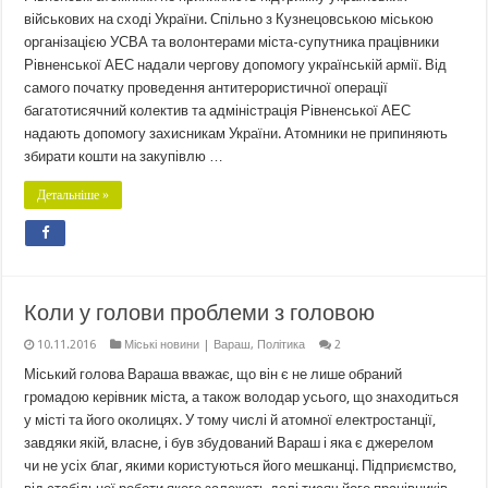
військових на сході України. Спільно з Кузнецовською міською
організацією УСВА та волонтерами міста-супутника працівники
Рівненської АЕС надали чергову допомогу українській армії. Від
самого початку проведення антитерористичної операції
багатотисячний колектив та адміністрація Рівненської АЕС
надають допомогу захисникам України. Атомники не припиняють
збирати кошти на закупівлю …
Детальніше »
Коли у голови проблеми з головою
10.11.2016
Міські новини | Вараш
,
Політика
2
Міський голова Вараша вважає, що він є не лише обраний
громадою керівник міста, а також володар усього, що знаходиться
у місті та його околицях. У тому числі й атомної електростанції,
завдяки якій, власне, і був збудований Вараш і яка є джерелом
чи не усіх благ, якими користуються його мешканці. Підприємство,