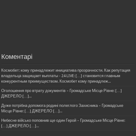
Коментарі
Космобет: кому принадлежит инициатива прозрачности. Как репутация
владельца защищает выплаты - 24 LIVE: […] становится главным
конкурентным преимуществом. Космобет кому принадлеж...
Оголошення про втрату документів – Громадське Місце Рівне: […]
ДЖЕРЕЛО […]...
Дуже потрібна допомога родині полеглого Захисника – Громадське
Місце Рівне: […] ДЖЕРЕЛО […]...
Небесне військо поповнив ще один Герой – Громадське Місце Рівне:
[…] ДЖЕРЕЛО […]...