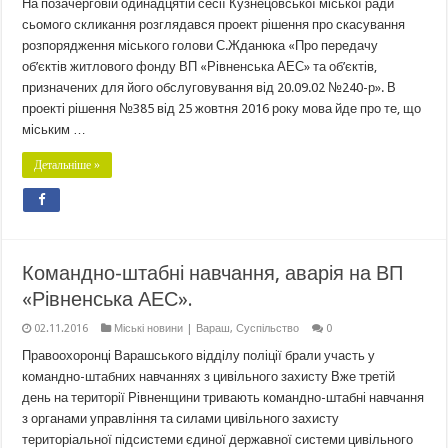
На позачерговій одинадцятій сесії Кузнецовської міської ради
сьомого скликання розглядався проект рішення про скасування
розпорядження міського голови С.Жданюка «Про передачу
об’єктів житлового фонду ВП «Рівненська АЕС» та об’єктів,
призначених для його обслуговування від 20.09.02 №240-р». В
проекті рішення №385 від 25 жовтня 2016 року мова йде про те, що
міським …
Детальніше »
Командно-штабні навчання, аварія на ВП
«Рівненська АЕС».
02.11.2016
Міські новини | Вараш
,
Суспільство
0
Правоохоронці Варашського відділу поліції брали участь у
командно-штабних навчаннях з цивільного захисту Вже третій
день на території Рівненщини тривають командно-штабні навчання
з органами управління та силами цивільного захисту
територіальної підсистеми єдиної державної системи цивільного