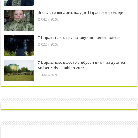
Знову страшна звістка для Вараської громади
04.07.2026
У Вараші на ставку потонув молодий чоловік
02.07.2026
У Вараші вже вшосте відбувся дитячий дуатлон
Amber Kids Duathlon 2026
10.06.2026