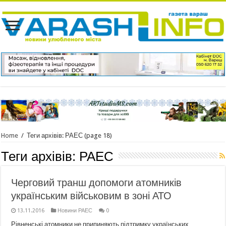
Home
/
Теги архівів: РАЕС
(page 18)
Теги архівів:
РАЕС
Черговий транш допомоги атомників
українським військовим в зоні АТО
13.11.2016
Новини РАЕС
0
Рівненські атомники не припиняють підтримку українських