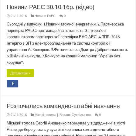
Новини РАЕС 30.10.16р. (відео)
01.11.2016
Новини РАЕС
0
Сьогодні у випуску: 1.Новини атомної енергетики. 2.Партнерська
перевірка РАЕС: протиаварійна готовність. 3.Інтерв’ю з
координатором партнерської перевірки ВАО АЕС. 4.ППР-2016.
Інтерв’ю з ЗГІ з електрообладнання та систем контролю і
управління А. Козюрою. 5.Фотовиставка Дмитра Добровольського.
6.Шкільні канікули. 7.Конкурс на кращий малюнок “Україна без
корупції”.
Детальніше »
Розпочались командно-штабні навчання
01.11.2016
Міські новини | Вараш
,
Суспільство
0
Міський голова Сергій Анощенко перебуває у відрядженні в місті
Рівне, де бере участь у зустрічі керівника командно-штабного
навчання з керівним складом області. Нагадаємо, що 31 жовтня в