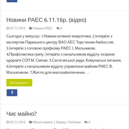
Новини РАЕС 6.11.16р. (відео)
07.11.2016
Новини РАЕС
0
Сьогодні у випуску: 1.Новини атомної енергетики. 2.Інтерв’ю з
експертом Паризького центру ВАО АЕС Торстеном Амбоссом.
3.Інтерв’ю з головою профкому РАЕС І. Мельником.
4.Профілактика грипу. Інтерв’ю з начальником відділу охорони
здоров’я СОП М. Смічик. 5.Сесія міської ради. Комунальні питання.
6.Інтерв’ю з начальником відділу управління майном РАЕС В.
Москаликом. 7.Житло для малозабезпечених. …
Детальніше »
Чиє майно?
05.11.2016
Міські новини | Вараш
,
Політика
0