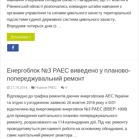
Рівненській області розпочались командно-штабні навчання з
органами управління та силами цивільного захисту територіальної
підсистеми єдиної державної системи цивільного захисту.
Впродовж чотирьох днів (з …
Детальніше »
Енергоблок №3 РАЕС виведено у планово-
попереджувальний ремонт
27.10.2016
Новини РАЕС
0
Відповідно до графіка ремонтів діючих енергоблоків АЕС України
та згідно з узгодженою заявкою 26 жовтня 2016 року о 0:01
відключено від енергомережі енергоблок №3 РАЕС (ВВЕР-1000)
для проведення капітального планово-попереджувального
ремонту, розрахованого на 114 календарних діб. Під час ремонту
проводитимуться регламенті роботи на основному обладнанні, а
саме: капітальний ремонт реактора …