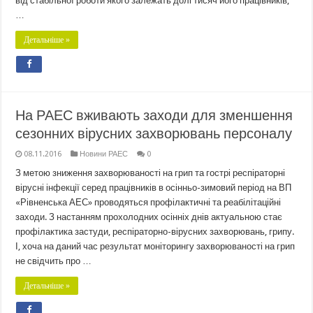
від стабільної роботи якого залежать долі тисяч його працівників,
…
Детальніше »
На РАЕС вживають заходи для зменшення
сезонних вірусних захворювань персоналу
08.11.2016
Новини РАЕС
0
З метою зниження захворюваності на грип та гострі респіраторні
вірусні інфекції серед працівників в осінньо-зимовий період на ВП
«Рівненська АЕС» проводяться профілактичні та реабілітаційні
заходи. З настанням прохолодних осінніх днів актуальною стає
профілактика застуди, респіраторно-вірусних захворювань, грипу.
І, хоча на даний час результат моніторингу захворюваності на грип
не свідчить про …
Детальніше »