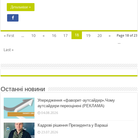
Детальніше »
18
« First
...
10
«
16
17
19
20
»
Page 18 of 23
...
Last »
Останні новини
Упередження «фаворит-аутсайдер».Чому
аутсайдери переоцінені (РЕКЛАМА)
04.08.2026
Кадрові рішення Президента у Вараші
23.07.2026