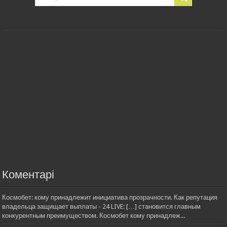
Коментарі
Космобет: кому принадлежит инициатива прозрачности. Как репутация
владельца защищает выплаты - 24 LIVE: […] становится главным
конкурентным преимуществом. Космобет кому принадлеж...