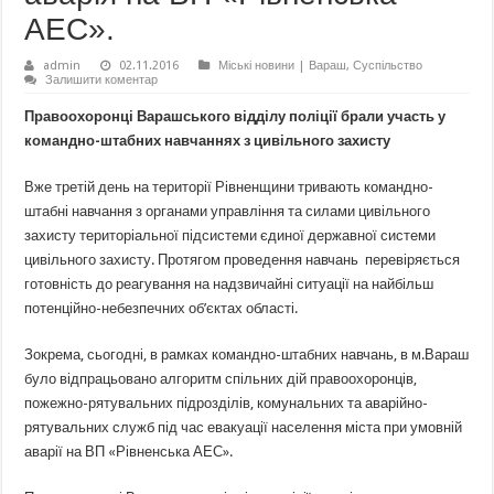
АЕС».
admin
02.11.2016
Міські новини | Вараш
,
Суспільство
Залишити коментар
Правоохоронці Варашського відділу поліції брали участь у
командно-штабних навчаннях з цивільного захисту
Вже третій день на території Рівненщини тривають командно-
штабні навчання з органами управління та силами цивільного
захисту територіальної підсистеми єдиної державної системи
цивільного захисту. Протягом проведення навчань перевіряється
готовність до реагування на надзвичайні ситуації на найбільш
потенційно-небезпечних об’єктах області.
Зокрема, сьогодні, в рамках командно-штабних навчань, в м.Вараш
було відпрацьовано алгоритм спільних дій правоохоронців,
пожежно-рятувальних підрозділів, комунальних та аварійно-
рятувальних служб під час евакуації населення міста при умовній
аварії на ВП «Рівненська АЕС».