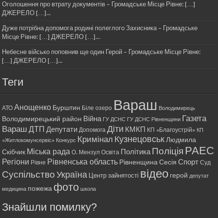
Оголошення про втрату документів – Громадське Місце Рівне: […]
ДЖЕРЕЛО […]...
Дуже потрібна допомога родині полеглого Захисника – Громадське
Місце Рівне: […] ДЖЕРЕЛО […]...
Небесне військо поповнив ще один Герой – Громадське Місце Рівне:
[…] ДЖЕРЕЛО […]...
Теги
Вараш
Анощенко
Бурштин
АТО
Біле озеро
Володимирець
Газета
Війна
Володимирецький район
ГУ ДСНС
ГУ ДСНС Рівненщини
Діти
Вараш
ДТП
Депутати
КМКП
Допомога
КП «Благоустрій»
КП
Кримінал
Кузнецовськ
Людмила
«Житлокомунсервіс»
Конкурс
РАЕС
Поліція
Міська рада
Політика
Скібчик
О. Мензул
Освіта
Регіони
Рівненська область
Спорт
Рівненщина
Сесія
Рівне
Суд
відео
Суспільство
Україна
герой
Центр зайнятості
депутат
фото
пожежа
медицина
школа
Знайшли помилку?