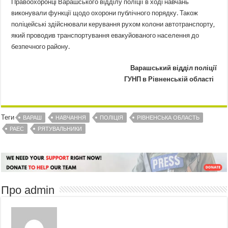
Правоохоронці Варашського відділу поліції в ході навчань
виконували функції щодо охорони публічного порядку. Також
поліцейські здійснювали керування рухом колони автотранспорту,
який проводив транспортування евакуйованого населення до
безпечного району.
Варашський відділ поліції
ГУНП в Рівненській області
Теги
ВАРАШ
НАВЧАННЯ
ПОЛІЦІЯ
РІВНЕНСЬКА ОБЛАСТЬ
РАЕС
РЯТУВАЛЬНИКИ
Про admin