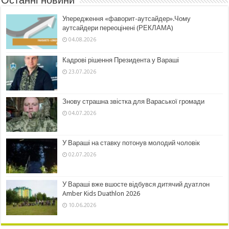
Упередження «фаворит-аутсайдер».Чому
аутсайдери переоцінені (РЕКЛАМА)
04.08.2026
Кадрові рішення Президента у Вараші
23.07.2026
Знову страшна звістка для Вараської громади
04.07.2026
У Вараші на ставку потонув молодий чоловік
02.07.2026
У Вараші вже вшосте відбувся дитячий дуатлон
Amber Kids Duathlon 2026
10.06.2026