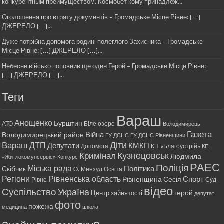
конкурентным преимуществом. Космобет кому принадлеж...
Оголошення про втрату документів – Громадське Місце Рівне: […]
ДЖЕРЕЛО […]...
Дуже потрібна допомога родині полеглого Захисника – Громадське
Місце Рівне: […] ДЖЕРЕЛО […]...
Небесне військо поповнив ще один Герой – Громадське Місце Рівне:
[…] ДЖЕРЕЛО […]...
Теги
Вараш
Анощенко
Бурштин
АТО
Біле озеро
Володимирець
Газета
Війна
Володимирецький район
ГУ ДСНС
ГУ ДСНС Рівненщини
Діти
Вараш
ДТП
Депутати
КМКП
Допомога
КП «Благоустрій»
КП
Кримінал
Кузнецовськ
Людмила
«Житлокомунсервіс»
Конкурс
РАЕС
Поліція
Міська рада
Політика
Скібчик
О. Мензул
Освіта
Регіони
Рівненська область
Спорт
Рівненщина
Сесія
Рівне
Суд
відео
Суспільство
Україна
герой
Центр зайнятості
депутат
фото
пожежа
медицина
школа