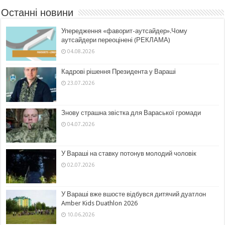
Останні новини
Упередження «фаворит-аутсайдер».Чому
аутсайдери переоцінені (РЕКЛАМА)
04.08.2026
Кадрові рішення Президента у Вараші
23.07.2026
Знову страшна звістка для Вараської громади
04.07.2026
У Вараші на ставку потонув молодий чоловік
02.07.2026
У Вараші вже вшосте відбувся дитячий дуатлон
Amber Kids Duathlon 2026
10.06.2026