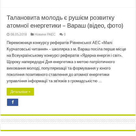
Талановита молодь є рушієм розвитку
атомної енергетики – Вараш (відео, фото)
08.05.2018
Новини РАЕС
0
Переможниця конкурсу рефератів Рівненської АЕС «Малі
Курчатовські читання» – школярка з м. Вараш посіла перше місце
на Всеукраїнському конкурсі рефератів «Ядерна енергія і світ».
Щороку напередодні Дня енергетика з метою патріотичного
виховання молоді, популяризації та формування у юного
покоління позитивного ставлення до атомної енергетики
управління інформації та зв’язків з громадськістю …
Детальніше »