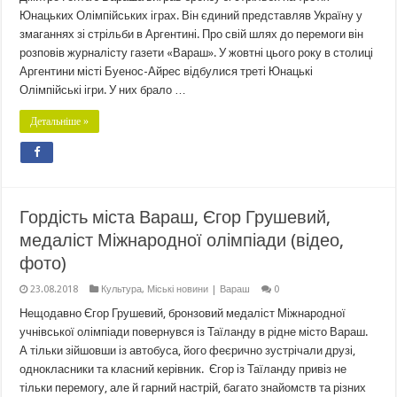
Юнацьких Олімпійських іграх. Він єдиний представляв Україну у
змаганнях зі стрільби в Аргентині. Про свій шлях до перемоги він
розповів журналісту газети «Вараш». У жовтні цього року в столиці
Аргентини місті Буенос-Айрес відбулися треті Юнацькі
Олімпійські ігри. У них брало …
Детальніше »
Гордість міста Вараш, Єгор Грушевий,
медаліст Міжнародної олімпіади (відео,
фото)
23.08.2018
Культура
,
Міські новини | Вараш
0
Нещодавно Єгор Грушевий, бронзовий медаліст Міжнародної
учнівської олімпіади повернувся із Таїланду в рідне місто Вараш.
А тільки зійшовши із автобуса, його феєрично зустрічали друзі,
однокласники та класний керівник. Єгор із Таїланду привіз не
тільки перемогу, але й гарний настрій, багато знайомств та різних