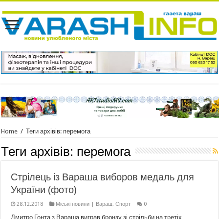
Home
/
Теги архівів: перемога
Теги архівів:
перемога
Стрілець із Вараша виборов медаль для
України (фото)
28.12.2018
Міські новини | Вараш
,
Спорт
0
Дмитро Гонта з Вараша виграв бронзу зі стрільби на третіх