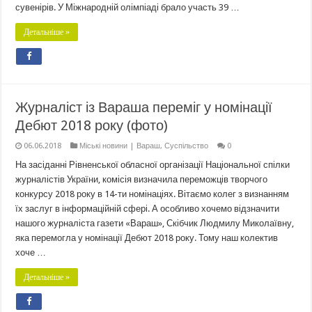
сувенірів. У Міжнародній олімпіаді брало участь 39 …
Детальніше »
Журналіст із Вараша переміг у номінації
Дебют 2018 року (фото)
06.06.2018
Міські новини | Вараш
,
Суспільство
0
На засіданні Рівненської обласної організації Національної спілки
журналістів України, комісія визначила переможців творчого
конкурсу 2018 року в 14-ти номінаціях. Вітаємо колег з визнанням
їх заслуг в інформаційній сфері. А особливо хочемо відзначити
нашого журналіста газети «Вараш», Скібчик Людмилу Миколаївну,
яка перемогла у номінації Дебют 2018 року. Тому наш колектив
хоче …
Детальніше »