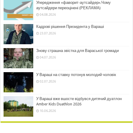
Упередження «фаворит-аутсайдер».Чому
аутсайдери переоцінені (РЕКЛАМА)
04.08.2026
Кадрові рішення Президента у Вараші
23.07.2026
Знову страшна звістка для Вараської громади
04.07.2026
У Вараші на ставку потонув молодий чоловік
02.07.2026
У Вараші вже вшосте відбувся дитячий дуатлон
Amber Kids Duathlon 2026
10.06.2026