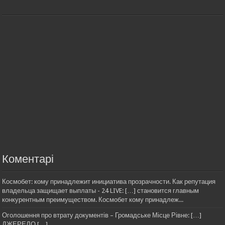
Коментарі
Космобет: кому принадлежит инициатива прозрачности. Как репутация
владельца защищает выплаты - 24 LIVE: […] становится главным
конкурентным преимуществом. Космобет кому принадлеж...
Оголошення про втрату документів – Громадське Місце Рівне: […]
ДЖЕРЕЛО […]...