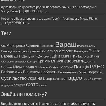
Дуже потрібна допомога родині полеглого Захисника – Громадське
Місце Рівне: […] ДЖЕРЕЛО […]...
Небесне військо поповнив ще один Герой – Громадське Місце Рівне:
[…] ДЖЕРЕЛО […]...
Теги
Вараш
Анощенко
Бурштин
АТО
Біле озеро
Володимирець
Газета
Війна
Володимирецький район
ГУ ДСНС
ГУ ДСНС Рівненщини
Діти
Вараш
ДТП
Депутати
КМКП
Допомога
КП «Благоустрій»
КП
Кримінал
Кузнецовськ
Людмила
«Житлокомунсервіс»
Конкурс
РАЕС
Поліція
Міська рада
Політика
Скібчик
О. Мензул
Освіта
Регіони
Рівненська область
Спорт
Рівненщина
Сесія
Рівне
Суд
відео
Суспільство
Україна
герой
Центр зайнятості
депутат
фото
пожежа
медицина
школа
Знайшли помилку?
або натисніть
Виділіть текст з помилкою і натисніть Ctrl + Enter,