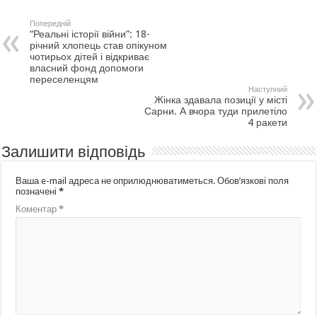
Попередній
“Реальні історії війни”: 18-
річний хлопець став опікуном
чотирьох дітей і відкриває
власний фонд допомоги
переселенцям
Наступний
Жінка здавала позиції у місті
Сарни. А вчора туди прилетіло
4 ракети
Залишити відповідь
Ваша e-mail адреса не оприлюднюватиметься.
Обов’язкові поля
позначені
*
Коментар
*