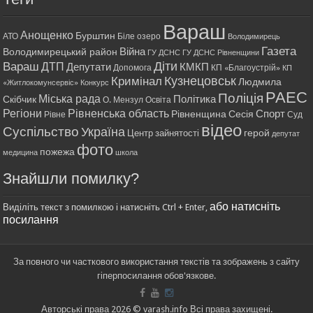
Вараш
Анощенко
Бурштин
АТО
Біле озеро
Володимирець
Газета
Війна
Володимирецький район
ГУ ДСНС
ГУ ДСНС Рівненщини
Діти
Вараш
ДТП
Депутати
КМКП
Допомога
КП «Благоустрій»
КП
Кримінал
Кузнецовськ
Людмила
«Житлокомунсервіс»
Конкурс
РАЕС
Поліція
Міська рада
Політика
Скібчик
О. Мензул
Освіта
Регіони
Рівненська область
Спорт
Рівненщина
Сесія
Рівне
Суд
відео
Суспільство
Україна
герой
Центр зайнятості
депутат
фото
пожежа
медицина
школа
Знайшли помилку?
або натисніть
Виділіть текст з помилкою і натисніть Ctrl + Enter,
посилання
За повного чи часткового використання текстів та зображень з сайту
гіперпосилання обов'язкове.
Авторські права 2026 © varash.info Всі права захищені.