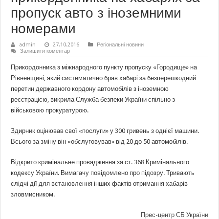
пропуск авто з іноземними
номерами
admin
27.10.2016
Регіональні новини
Залишити коментар
Прикордонника з міжнародного пункту пропуску «Городище» на
Рівненщині, який систематично брав хабарі за безперешкодний
перетин державного кордону автомобілів з іноземною
реєстрацією, викрила Служба безпеки України спільно з
військовою прокуратурою.
Здирник оцінював свої «послуги» у 300 гривень з однієї машини.
Всього за зміну він «обслуговував» від 20 до 50 автомобілів.
Відкрито кримінальне провадження за ст. 368 Кримінального
кодексу України. Вимагачу повідомлено про підозру. Тривають
слідчі дії для встановлення інших фактів отримання хабарів
зловмисником.
Прес-центр СБ України