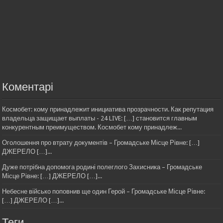
Коментарі
Космобет: кому принадлежит инициатива прозрачности. Как репутация
владельца защищает выплаты - 24 LIVE: […] становится главным
конкурентным преимуществом. Космобет кому принадлеж...
Оголошення про втрату документів – Громадське Місце Рівне: […]
ДЖЕРЕЛО […]...
Дуже потрібна допомога родині полеглого Захисника – Громадське
Місце Рівне: […] ДЖЕРЕЛО […]...
Небесне військо поповнив ще один Герой – Громадське Місце Рівне:
[…] ДЖЕРЕЛО […]...
Теги