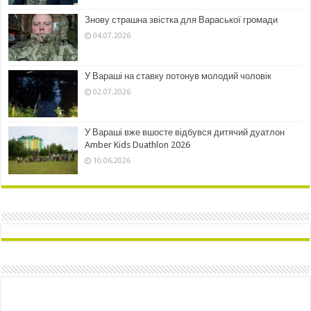
Знову страшна звістка для Вараської громади
04.07.2026
У Вараші на ставку потонув молодий чоловік
02.07.2026
У Вараші вже вшосте відбувся дитячий дуатлон
Amber Kids Duathlon 2026
10.06.2026