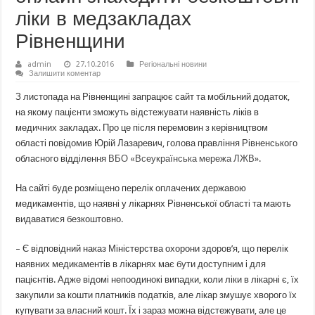
ліки в медзакладах
Рівненщини
admin
27.10.2016
Регіональні новини
Залишити коментар
З листопада на Рівненщині запрацює сайт та мобільний додаток,
на якому пацієнти зможуть відстежувати наявність ліків в
медичних закладах. Про це після перемовин з керівництвом
області повідомив Юрій Лазаревич, голова правління Рівненського
обласного відділення
ВБО «Всеукраїнська мережа ЛЖВ»
.
На сайті буде розміщено перелік оплачених державою
медикаментів, що наявні у лікарнях Рівненської області та мають
видаватися безкоштовно.
– Є відповідний наказ Міністерства охорони здоров’я, що перелік
наявних медикаментів в лікарнях має бути доступним і для
пацієнтів. Адже відомі непоодинокі випадки, коли ліки в лікарні є, їх
закупили за кошти платників податків, але лікар змушує хворого їх
купувати за власний кошт. Їх і зараз можна відстежувати, але це