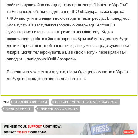
робити надзвичайно складно, тому організація “Пацієнти України”
та Рівненське обласне відділення ВБО «Всеукраїнська мережа
ЛЖВ» виступили з ініціативою створити такий ресурс. В понеділок
була зустріч із заступником голови облдержадміністрації з
гуманітарних питань, яка підтримала цю ініціативу. Відтак
розпочалися роботи з його створення. Крім сайту та додатку буде
діяти й гаряча лінія, щоб пацієнти, в разі сумнівів щодо сумлінності
лікарів, могли телефонувати, а ми в свою чергу – перевіряти такі
випадки, – повідомив Юрій Лазаревич.
Рівненщина може стати другою, після Одещини областю в Україні,
де буде впроваджена відповідна практика.
Теги
БЕЗКОШТОВНІ ЛІКИ
ВБО «ВСЕУКРАЇНСЬКА МЕРЕЖА ЛЖВ»
МЕДИКАМЕНТИ
РІВНЕНСЬКА ОБЛАСТЬ