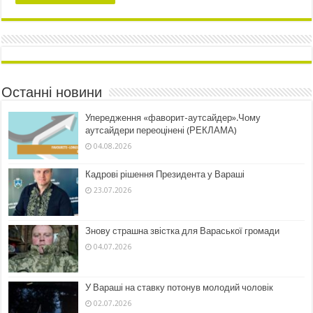
Останні новини
Упередження «фаворит-аутсайдер».Чому
аутсайдери переоцінені (РЕКЛАМА)
04.08.2026
Кадрові рішення Президента у Вараші
23.07.2026
Знову страшна звістка для Вараської громади
04.07.2026
У Вараші на ставку потонув молодий чоловік
02.07.2026