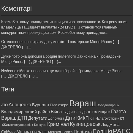
Коментарі
Космобет: кому принадлежит инициатива прозрачности. Как репутация
владельца защищает выплаты - 24 LIVE: […] становится главным
конкурентным преимуществом. Космобет кому принадлеж...
Оголошення про втрату документів – Громадське Місце Рівне: […]
ДЖЕРЕЛО […]...
Дуже потрібна допомога родині полеглого Захисника – Громадське
Місце Рівне: […] ДЖЕРЕЛО […]...
Небесне військо поповнив ще один Герой – Громадське Місце Рівне:
[…] ДЖЕРЕЛО […]...
Теги
Вараш
Анощенко
Бурштин
АТО
Біле озеро
Володимирець
Газета
Війна
Володимирецький район
ГУ ДСНС
ГУ ДСНС Рівненщини
Діти
Вараш
ДТП
Депутати
КМКП
Допомога
КП «Благоустрій»
КП
Кримінал
Кузнецовськ
Людмила
«Житлокомунсервіс»
Конкурс
РАЕС
Поліція
Міська рада
Політика
Скібчик
О. Мензул
Освіта